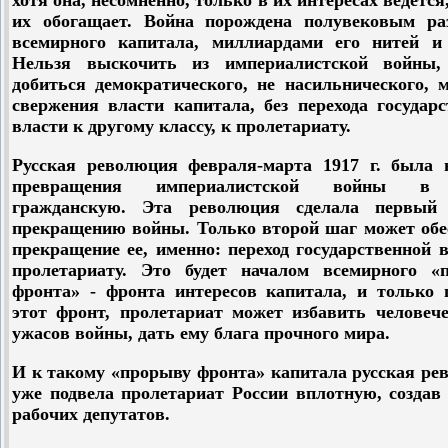
хотя она, несомненно, только в их интересах ведется
их обогащает. Война порождена полувековым ра
всемирного капитала, миллиардами его нитей и 
Нельзя выскочить из империалистской войны,
добиться демократического, не насильнического, 
свержения власти капитала, без перехода государ
власти к другому классу, к пролетариату.
Русская революция февраля-марта 1917 г. была 
превращения империалистской войны в
гражданскую. Эта революция сделала первы
прекращению войны. Только второй шаг может обе
прекращение ее, именно: переход государственной 
пролетариату. Это будет началом всемирного «
фронта» - фронта интересов капитала, и только 
этот фронт, пролетариат может избавить человече
ужасов войны, дать ему блага прочного мира.
И к такому «прорыву фронта» капитала русская ре
уже подвела пролетариат России вплотную, создав
рабочих депутатов.