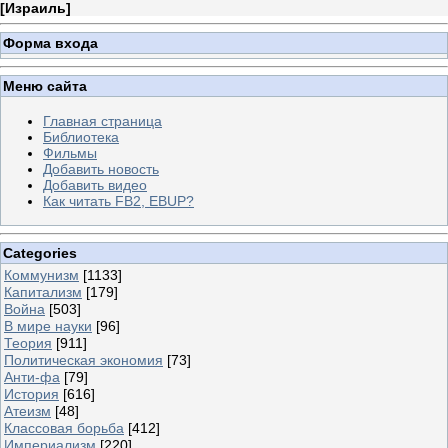
[
Израиль
]
Форма входа
Меню сайта
Главная страница
Библиотека
Фильмы
Добавить новость
Добавить видео
Как читать FB2, EBUP?
Categories
Коммунизм
[1133]
Капитализм
[179]
Война
[503]
В мире науки
[96]
Теория
[911]
Политическая экономия
[73]
Анти-фа
[79]
История
[616]
Атеизм
[48]
Классовая борьба
[412]
Империализм
[220]