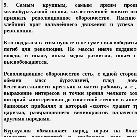
9. Самым крупным, самым ярким прояв
мелкобуржуазной волны, захлестнувшей «почти все
признать революционное оборончество. Именн
злейший враг дальнейшего движения и успеха 
революции.
Кто поддался в этом пункте и не сумел высвободитьс
погиб для революции. Но массы иначе поддают
вожди, и иначе, иным ходом развития, иным с
высвобождаются.
Революционное оборончество есть, с одной сторон
обмана масс буржуазией, плод довер
бессознательности крестьян и части рабочих, а с 
выражение интересов и точки зрения мелкого хоз
который заинтересован до известной степени в анн
банковых прибылях и который «свято» хранит т
царизма, развращавшего великороссов палачест
другими народами.
Буржуазия обманывает народ, играя на благ