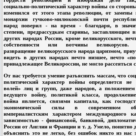
гордости революцией и изображая дело так
социально-политический характер войны со сторон
изменился от этого этапа революции, от замены 
монархии гучково-милюковской почти республ
народ поверил - на время - благодаря, в значи
степени, предрассудкам старины, заставляющим в
других народах России, кроме великорусского, неч
собственности или вотчины великорусов. 
развращение великорусского народа царизмом, при
видеть в других народах нечто низшее, нечто «по
принадлежащее Великороссии, не могло рассеяться с
От нас требуется умение разъяснить массам, что со
политический характер войны определяется не 
волей» лиц и групп, даже народов, а положением 
ведущего войну, политикой класса, продолжени
война является, связями капитала, как господс
экономической силы в современном общ
империалистским характером международного ка
зависимостью - финансовой, банковой, дипломатич
России от Англии и Франции и т. д. Умело, понятно 
объяснить это не легко, без ошибок никто из нас 