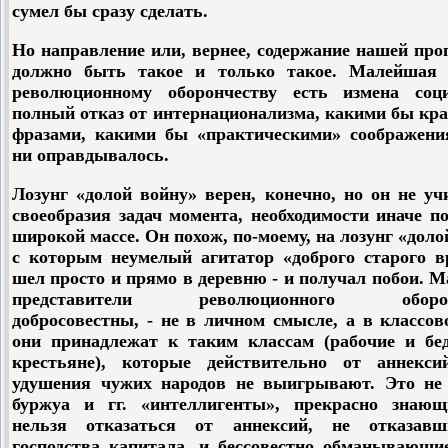
сумел бы сразу сделать.
Но направление или, вернее, содержание нашей пр
должно быть такое и только такое. Малейшая 
революционному оборончеству есть измена соци
полный отказ от интернационализма, какими бы кр
фразами, какими бы «практическими» соображени
ни оправдывалось.
Лозунг «долой войну» верен, конечно, но он не у
своеобразия задач момента, необходимости иначе п
широкой массе. Он похож, по-моему, на лозунг «доло
с которым неумелый агитатор «доброго старого в
шел просто и прямо в деревню - и получал побои. 
представители революционного оборон
добросовестны, - не в личном смысле, а в классово
они принадлежат к таким классам (рабочие и бе
крестьяне), которые действительно от аннекс
удушения чужих народов не выигрывают. Это не 
буржуа и гг. «интеллигенты», прекрасно знающ
нельзя отказаться от аннексий, не отказав
господства капитала, и бессовестно обманывающи