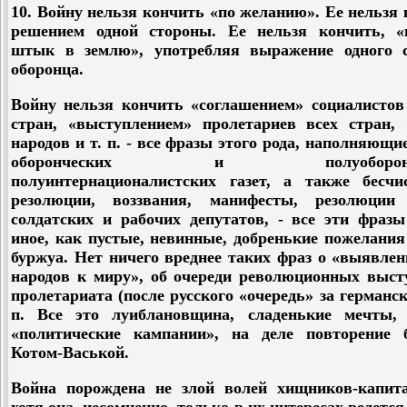
10. Войну нельзя кончить «по желанию». Ее нельзя
решением одной стороны. Ее нельзя кончить, «
штык в землю», употребляя выражение одного с
оборонца.
Войну нельзя кончить «соглашением» социалистов
стран, «выступлением» пролетариев всех стран, 
народов и т. п. - все фразы этого рода, наполняющи
оборонческих и полуоборонче
полуинтернационалистских газет, а также бесчи
резолюции, воззвания, манифесты, резолюции
солдатских и рабочих депутатов, - все эти фразы
иное, как пустые, невинные, добренькие пожелани
буржуа. Нет ничего вреднее таких фраз о «выявле
народов к миру», об очереди революционных выст
пролетариата (после русского «очередь» за германск
п. Все это луиблановщина, сладенькие мечты,
«политические кампании», на деле повторение 
Котом-Васькой.
Война порождена не злой волей хищников-капита