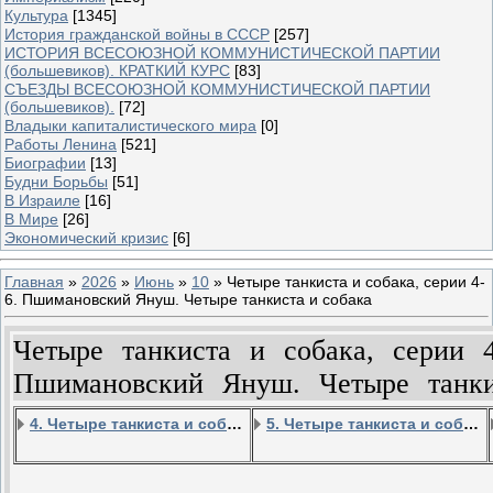
Культура
[1345]
История гражданской войны в СССР
[257]
ИСТОРИЯ ВСЕСОЮЗНОЙ КОММУНИСТИЧЕСКОЙ ПАРТИИ
(большевиков). КРАТКИЙ КУРС
[83]
СЪЕЗДЫ ВСЕСОЮЗНОЙ КОММУНИСТИЧЕСКОЙ ПАРТИИ
(большевиков).
[72]
Владыки капиталистического мира
[0]
Работы Ленина
[521]
Биографии
[13]
Будни Борьбы
[51]
В Израиле
[16]
В Мире
[26]
Экономический кризис
[6]
Главная
»
2026
»
Июнь
»
10
» Четыре танкиста и собака, серии 4-
6. Пшимановский Януш. Четыре танкиста и собака
Четыре танкиста и собака, серии 4
Пшимановский Януш. Четыре танки
4. Четыре танкиста и собака - 4 серия
5. Четыре танкиста и собака - 5 серия