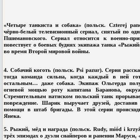
«Четыре танкиста и собака» (польск. Czterej pan
чёрно-белый телевизионный сериал, снятый по од
Пшимановского. Сериал относится к военно-пр
повествует о боевых буднях экипажа танка «Рыжий
во время Второй мировой войны.
4. Собачий коготь (польск. Psi pazur). Серия расск
тогда команда сильна, когда каждый в ней го
остальным… даже собака. Экипаж Ольгерда полу
огневой мощью роту капитана Баранова, окруж
Стремительным натиском польский танк прорывает
повреждение. Шарик выручает друзей, доставив 
помощи в штаб бригады. В этой серии происход
Янека.
5. Рыжий, мёд и награда (польск. Rudy, miód i krzy
трёх эпизодах о дуэли снайперов и ранении Маруси,