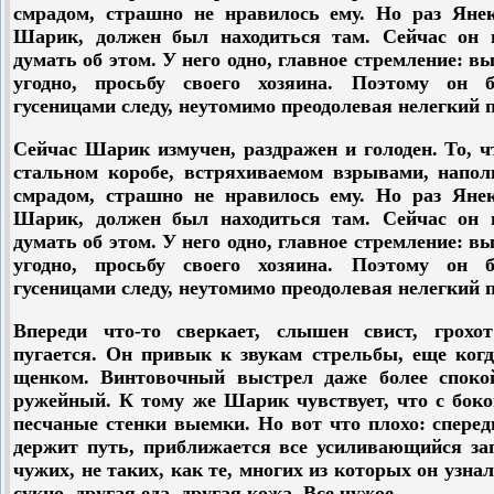
смрадом, страшно не нравилось ему. Но раз Янек
Шарик, должен был находиться там. Сейчас он г
думать об этом. У него одно, главное стремление: в
угодно, просьбу своего хозяина. Поэтому он 
гусеницами следу, неутомимо преодолевая нелегкий 
Сейчас Шарик измучен, раздражен и голоден. То, ч
стальном коробе, встряхиваемом взрывами, напо
смрадом, страшно не нравилось ему. Но раз Янек
Шарик, должен был находиться там. Сейчас он г
думать об этом. У него одно, главное стремление: в
угодно, просьбу своего хозяина. Поэтому он 
гусеницами следу, неутомимо преодолевая нелегкий 
Впереди что-то сверкает, слышен свист, грох
пугается. Он привык к звукам стрельбы, еще ког
щенком. Винтовочный выстрел даже более спокой
ружейный. К тому же Шарик чувствует, что с бок
песчаные стенки выемки. Но вот что плохо: спереди
держит путь, приближается все усиливающийся за
чужих, не таких, как те, многих из которых он узнал
сукно, другая еда, другая кожа. Все чужое.