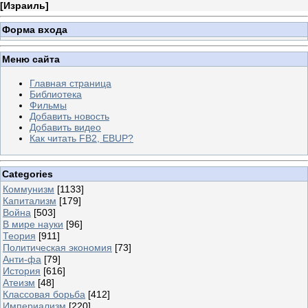
[
Израиль
]
Форма входа
Меню сайта
Главная страница
Библиотека
Фильмы
Добавить новость
Добавить видео
Как читать FB2, EBUP?
Categories
Коммунизм
[1133]
Капитализм
[179]
Война
[503]
В мире науки
[96]
Теория
[911]
Политическая экономия
[73]
Анти-фа
[79]
История
[616]
Атеизм
[48]
Классовая борьба
[412]
Империализм
[220]