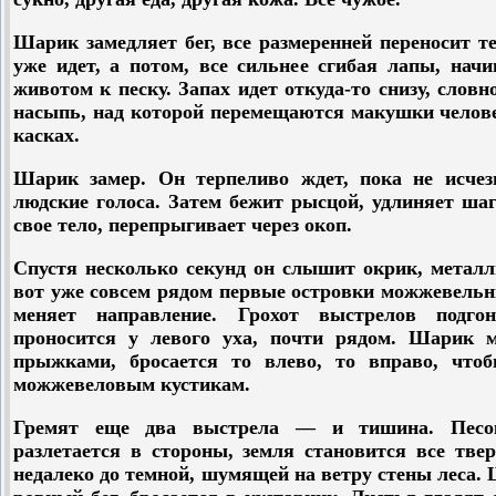
Шарик замедляет бег, все размеренней переносит те
уже идет, а потом, все сильнее сгибая лапы, нач
животом к песку. Запах идет откуда-то снизу, словн
насыпь, над которой перемещаются макушки челове
касках.
Шарик замер. Он терпеливо ждет, пока не исчез
людские голоса. Затем бежит рысцой, удлиняет шаг
свое тело, перепрыгивает через окоп.
Спустя несколько секунд он слышит окрик, металл
вот уже совсем рядом первые островки можжевельн
меняет направление. Грохот выстрелов подгон
проносится у левого уха, почти рядом. Шарик 
прыжками, бросается то влево, то вправо, что
можжевеловым кустикам.
Гремят еще два выстрела — и тишина. Песо
разлетается в стороны, земля становится все тве
недалеко до темной, шумящей на ветру стены леса. 