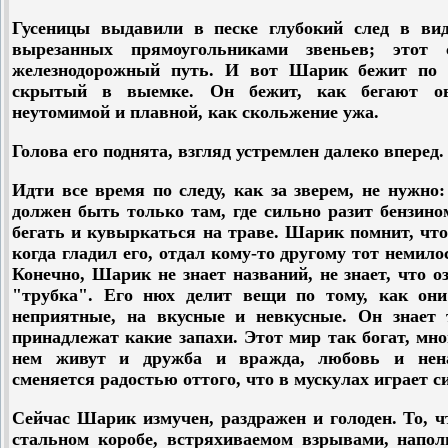
Гусеницы выдавили в песке глубокий след в вид
вырезанных прямоугольниками звеньев; этот 
железнодорожный путь. И вот Шарик бежит по э
скрытый в выемке. Он бежит, как бегают ов
неутомимой и плавной, как скольжение ужа.
Голова его поднята, взгляд устремлен далеко вперед.
Идти все время по следу, как за зверем, не нужно:
должен быть только там, где сильно разит бензино
бегать и кувыркаться на траве. Шарик помнит, что 
когда гладил его, отдал кому-то другому тот немил
Конечно, Шарик не знает названий, не знает, что о
"трубка". Его нюх делит вещи по тому, как они
неприятные, на вкусные и невкусные. Он знает 
принадлежат какие запахи. Этот мир так богат, мно
нем живут и дружба и вражда, любовь и ненав
сменяется радостью оттого, что в мускулах играет с
Сейчас Шарик измучен, раздражен и голоден. То, ч
стальном коробе, встряхиваемом взрывами, напо