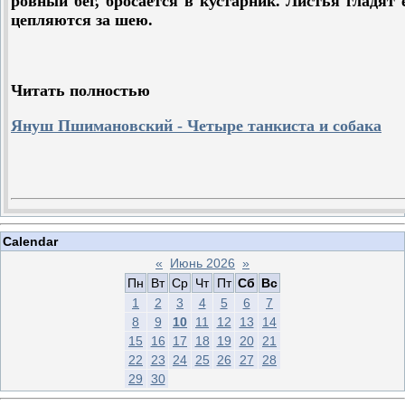
ровный бег, бросается в кустарник. Листья гладят 
цепляются за шею.
Читать полностью
Януш Пшимановский - Четыре танкиста и собака
Calendar
«
Июнь 2026
»
Пн
Вт
Ср
Чт
Пт
Сб
Вс
1
2
3
4
5
6
7
8
9
10
11
12
13
14
15
16
17
18
19
20
21
22
23
24
25
26
27
28
29
30