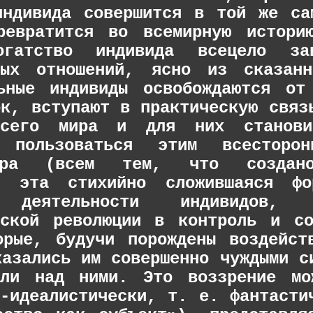
индивида совершится в той же са
ревратится во всемирную истори
огатство индивида всецело з
ьных отношений, ясно из сказан
ьные индивиды освобождаются от
ок, вступают в практическую связ
всего мира и для них становит
ь пользоваться этим всесторон
ара (всем тем, что созда
ь, эта стихийно сложившаяся 
й деятельности индивидов, 
еской революции в контроль и со
орые, будучи порождены воздейст
казались им совершенно чуждыми с
али над ними. Это воззрение мо
о-идеалистически, т. е. фантасти