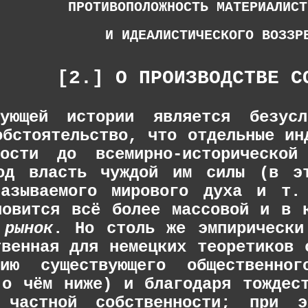
ПРОТИВОПОЛОЖНОСТЬ МАТЕРИАЛИСТ
И ИДЕАЛИСТИЧЕСКОГО ВОЗЗР
[2.] О ПРОИЗВОДСТВЕ С
вующей истории является безусл
обстоятельство, что отдельные ин
ности до всемирно-исторической
од власть чуждой им силы (в э
называемого мирового духа и т.
новится всё более массовой и в 
 рынок
. Но столь же эмпирически
твенная для немецких теоретиков 
нию существующего общественно
(о чём ниже) и благодаря тождес
ю частной собственности; при э