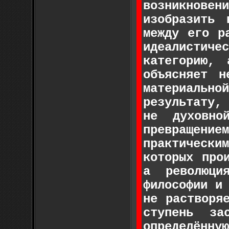
возникнове
изобразить
между его р
идеалистич
категорию,
объясняет н
материаль
результату,
не духовно
превращение
практическ
которых про
а революци
философии и
не растворя
ступень за
определённ