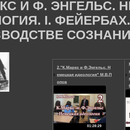
РКС И Ф. ЭНГЕЛЬС.
ГИЯ. I. ФЕЙЕРБАХ. 
ЗВОДСТВЕ СОЗНАН
2."К.Маркс и Ф.Энгельс. Н
емецкая идеология" М.В.П
опов
01:28:29