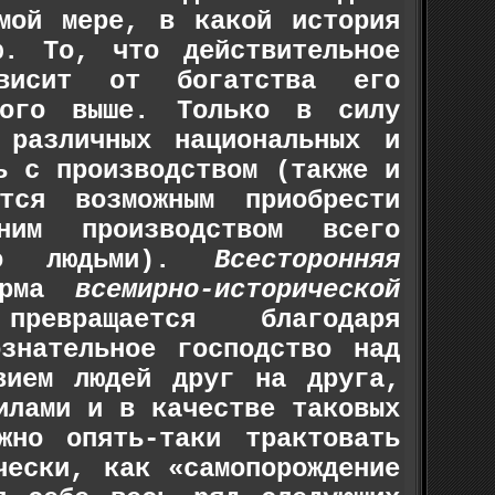
мой мере, в какой история
ю. То, что действительное
ависит от богатства его
ного выше. Только в силу
 различных национальных и
ь с производством (также и
ся возможным приобрести
ним производством всего
но людьми).
Всесторонняя
форма
всемирно-исторической
превращается благодаря
знательное господство над
вием людей друг на друга,
илами и в качестве таковых
жно опять-таки трактовать
чески, как «самопорождение