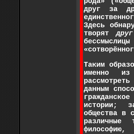
рода» («общ
друг за др
единствен­но
Здесь обнар
творят
друг
бессмысли
«сотворённог
Таким образ
именно из 
рассмотреть
данным спос
гражданско
исто­рии; 
общества в 
различные 
философию