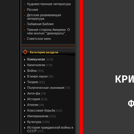
Художественная литература
Поэзия
Детская развивающая
литература
Забавная Библия
Темная сторона Америки. О
чём молчат "демократы".
Советское кино
Категории раздела
Коммунизм
[1133]
Капитализм
[179]
Война
[503]
КР
В мире науки
[96]
Теория
[911]
Политическая экономия
[73]
Анти-фа
[79]
История
[616]
Атеизм
[48]
Классовая борьба
[412]
Империализм
[220]
Культура
[1345]
История гражданской войны в
СССР
[257]