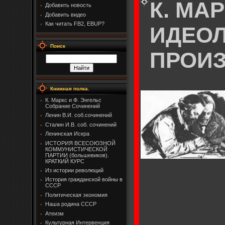
К. МА
Добавить новость
Добавить видео
Как читать FB2, EBUP?
ИДЕОЛО
Поиск
ПРОИ
Книжная полка.
К. Маркс и Ф. Энгельс
Собрание Сочинений
Ленин В.И. соб.сочинений
Сталин И.В. соб. сочинений
Ленинская Искра
ИСТОРИЯ ВСЕСОЮЗНОЙ
КОММУНИСТИЧЕСКОЙ
ПАРТИИ (большевиков).
КРАТКИЙ КУРС
Из истории революций
История гражданской войны в
СССР
Политическая экономия
Наша родина СССР
Атеизм
Культурная Интервенция