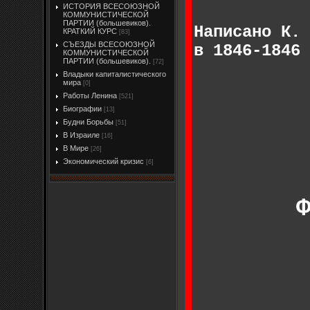
ИСТОРИЯ ВСЕСОЮЗНОЙ
КОММУНИСТИЧЕСКОЙ
ПАРТИИ (большевиков).
Написано К. 
КРАТКИЙ КУРС
[83]
СЪЕЗДЫ ВСЕСОЮЗНОЙ
в 1846-1846 
КОММУНИСТИЧЕСКОЙ
ПАРТИИ (большевиков).
[72]
Владыки капиталистического
мира
[0]
Работы Ленина
[521]
Биографии
[13]
Будни Борьбы
[51]
В Израиле
[16]
В Мире
[26]
Экономический кризис
[6]