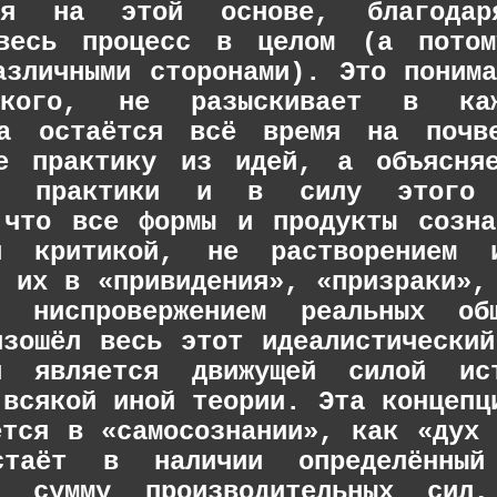
ния на этой основе, благода
 весь процесс в целом (а потом
азличными сторонами). Это поним
е­ского, не разыскивает в ка
 а остаётся всё время на почве
е практику из идей, а объясня
ной практики и в силу этого
 что все формы и продукты созна
й критикой, не растворением 
м их в «привидения», «призраки»,
им ниспровержением реальных об
изошёл весь этот идеалистически
я является движущей силой ис
 всякой иной теории. Эта концепц
ется в «самосознании», как «дух
стаёт в наличии определённый 
ую сумму производительных сил,