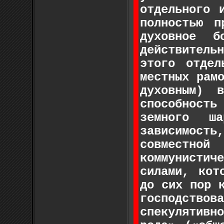
отдельного 
полностью п
духовное б
действител
этого отдел
местных рам
духовным) 
способност
земного ш
зависимост
совместно
коммунистич
силами, кот
до сих пор 
господствов
спекулятивн