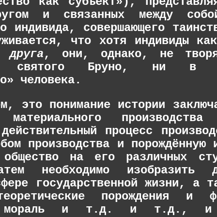
ество как субъект»), представля
угом и связанных между собо
го индивида, совершающего таинст
уживается, что хотя индивиды ка
 друга
, они, однако, не твор
цы святого Бруно, ни в см
о» человека.
ом, это понимание истории заключ
материального производства н
 действительный процесс про­изво
обом производства и порождённую 
е общество на его различных ст
затем необходимо изобразить д
сфере государственной жизни, а т
теоретические порождения и ф
, мораль и т.д. и т.д., и 