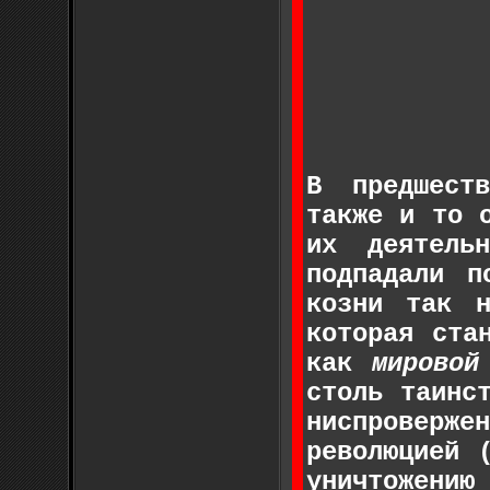
В предшест
также и то 
их деятель
подпадали п
козни так 
которая ста
как
мировой
столь таинс
ниспроверже
революцией 
уничтожени