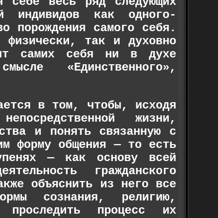
я себе весь ряд следующих
й индивидов как одного-
во порождения самого себя.
к физически, так и духовно
ят самих себя ни в духе
ысле «Единственного»,
ается в том, чтобы, исходя
епо­средственной жизни,
дства и понять связанную с
им форму общения — то есть
упенях — как основу всей
еятельность гражданского
акже объяснить из него все
ормы сознания, религию,
про­следить процесс их