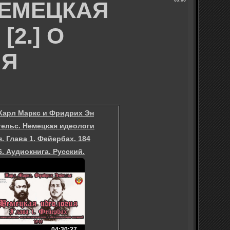
 НЕМЕЦКАЯ
09:00
[2.] О
ИЯ
Карл Маркс и Фридрих Эн
гельс. Немецкая идеологи
я. Глава 1. Фейербах. 184
6. Аудиокнига. Русский.
04:30:27