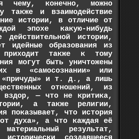
ря чему, конечно, можно
у также и взаимодействие
ание истории, в отличие от
ждой эпохе какую-нибудь
 действительной истории,
ет идейные образования из
 приходит также к тому
ния могут быть уничтожены
их в «самосознании» или
 «причуды» и т. д., а лишь
щественных отношений, из
й вздор, — что не критика,
тории, а также религии,
ия показывает, что история
 от духа», а что каждая её
материальный результат,
 исторически создавшееся