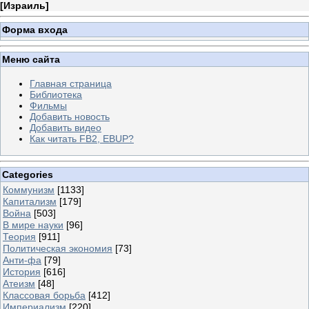
[
Израиль
]
Форма входа
Меню сайта
Главная страница
Библиотека
Фильмы
Добавить новость
Добавить видео
Как читать FB2, EBUP?
Categories
Коммунизм
[1133]
Капитализм
[179]
Война
[503]
В мире науки
[96]
Теория
[911]
Политическая экономия
[73]
Анти-фа
[79]
История
[616]
Атеизм
[48]
Классовая борьба
[412]
Империализм
[220]