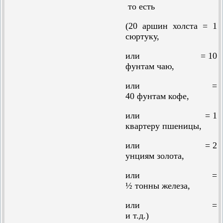
то есть
(20 аршин холста = 1
сюртуку,
или = 10
фунтам чаю,
или =
40 фунтам кофе,
или = 1
квартеру пшеницы,
или = 2
унциям золота,
или =
½ тонны железа,
или =
и т.д.)