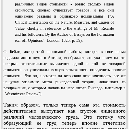
различных видов стоимости - ровно столько видов
стоимости, сколько существует товаров, и все они
одинаково реальны и одинаково номинальны” (“А
Сгiticаl Dissertation оn the Nature, Меаsures, аnd Саuses оf
Vаluе; сhieflу in геfегеnсе tо the writings оf Мг. Ricardo
аnd his followers. By the Author оf Essays on the Formation
etc. off Opinions”. London, 1825, р. 39).
С. Бейли, автор этой анонимной работы, которая в свое время
наделала много шума в Англии, воображает, что указанием на эти
пестрые относительные выражения одной и той же товарной
стоимости он уничтожил всякую возможность определить понятие
стоимости. Что он, несмотря на всю свою ограниченность, все же
нащупал уязвимые места рикардовской теории, доказывает то
раздражение, с которым напала на него школа Рикардо, например в
“Westminster Review”)
Таким образом, только теперь сама эта стоимость
действительно выступает как сгусток лишенного
различий человеческого труда. Это потому что
образующий ее труд теперь вполне отчетливо
выражен как труд, равнозначный всякому другому