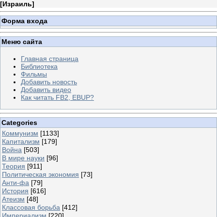
[
Израиль
]
Форма входа
Меню сайта
Главная страница
Библиотека
Фильмы
Добавить новость
Добавить видео
Как читать FB2, EBUP?
Categories
Коммунизм
[1133]
Капитализм
[179]
Война
[503]
В мире науки
[96]
Теория
[911]
Политическая экономия
[73]
Анти-фа
[79]
История
[616]
Атеизм
[48]
Классовая борьба
[412]
Империализм
[220]