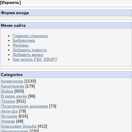
[
Израиль
]
Форма входа
Меню сайта
Главная страница
Библиотека
Фильмы
Добавить новость
Добавить видео
Как читать FB2, EBUP?
Categories
Коммунизм
[1133]
Капитализм
[179]
Война
[503]
В мире науки
[96]
Теория
[911]
Политическая экономия
[73]
Анти-фа
[79]
История
[616]
Атеизм
[48]
Классовая борьба
[412]
Империализм
[220]