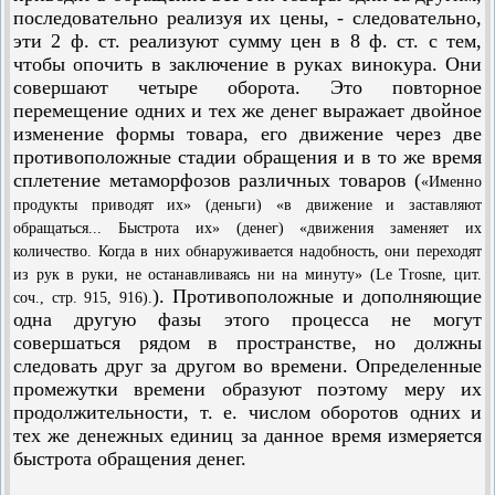
последовательно реализуя их цены, - следовательно,
эти 2 ф. ст. реализуют сумму цен в 8 ф. ст. с тем,
чтобы опочить в заключение в руках винокура. Они
совершают четыре оборота. Это повторное
перемещение одних и тех же денег выражает двойное
изменение формы товара, его движение через две
противоположные стадии обращения и в то же время
сплетение метаморфозов различных товаров (
«Именно
продукты приводят их» (деньги) «в движение и заставляют
обращаться... Быстрота их» (денег) «движения заменяет их
количество. Когда в них обнаруживается надобность, они переходят
из рук в руки, не останавливаясь ни на минуту» (Le Trosne, цит.
). Противоположные и дополняющие
соч., стр. 915, 916).
одна другую фазы этого процесса не могут
совершаться рядом в пространстве, но должны
следовать друг за другом во времени. Определенные
промежутки времени образуют поэтому меру их
продолжительности, т. е. числом оборотов одних и
тех же денежных единиц за данное время измеряется
быстрота обращения денег.