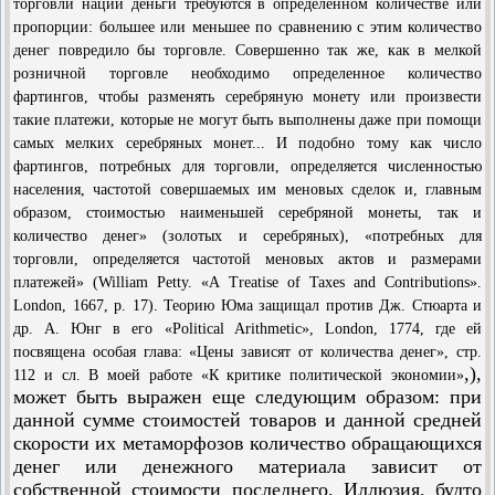
торговли нации деньги требуются в определенном количестве или
пропорции: большее или меньшее по сравнению с этим количество
денег повредило бы торговле. Совершенно так же, как в мелкой
розничной торговле необходимо определенное количество
фартингов, чтобы разменять серебряную монету или произвести
такие платежи, которые не могут быть выполнены даже при помощи
самых мелких серебряных монет... И подобно тому как число
фартингов, потребных для торговли, определяется численностью
населения, частотой совершаемых им меновых сделок и, главным
образом, стоимостью наименьшей серебряной монеты, так и
количество денег» (золотых и серебряных), «потребных для
торговли, определяется частотой меновых актов и размерами
платежей» (William Petty. «A Treatise of Taxes and Contributions».
London, 1667, p. 17). Теорию Юма защищал против Дж. Стюарта и
др. А. Юнг в его «Political Arithmetic», London, 1774, где ей
посвящена особая глава: «Цены зависят от количества денег», стр.
,),
112 и сл. В моей работе «К критике политической экономии»
может быть выражен еще следующим образом: при
данной сумме стоимостей товаров и данной средней
скорости их метаморфозов количество обращающихся
денег или денежного материала зависит от
собственной стоимости последнего. Иллюзия, будто