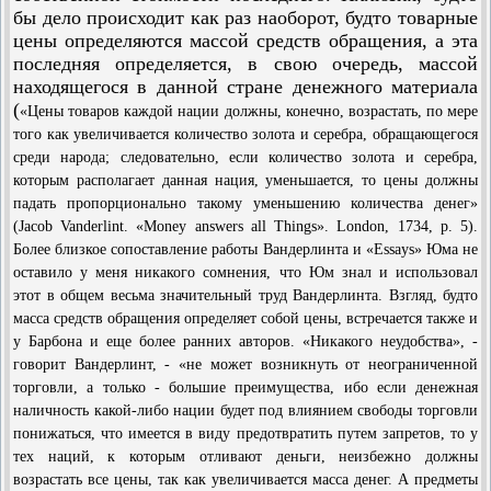
бы дело происходит как раз наоборот, будто товарные
цены определяются массой средств обращения, а эта
последняя определяется, в свою очередь, массой
находящегося в данной стране денежного материала
(
«Цены товаров каждой нации должны, конечно, возрастать, по мере
того как увеличивается количество золота и серебра, обращающегося
среди народа; следовательно, если количество золота и серебра,
которым располагает данная нация, уменьшается, то цены должны
падать пропорционально такому уменьшению количества денег»
(Jacob Vanderlint. «Money answers all Things». London, 1734, p. 5).
Более близкое сопоставление работы Вандерлинта и «Essays» Юма не
оставило у меня никакого сомнения, что Юм знал и использовал
этот в общем весьма значительный труд Вандерлинта. Взгляд, будто
масса средств обращения определяет собой цены, встречается также и
у Барбона и еще более ранних авторов. «Никакого неудобства», -
говорит Вандерлинт, - «не может возникнуть от неограниченной
торговли, а только - большие преимущества, ибо если денежная
наличность какой-либо нации будет под влиянием свободы торговли
понижаться, что имеется в виду предотвратить путем запретов, то у
тех наций, к которым отливают деньги, неизбежно должны
возрастать все цены, так как увеличивается масса денег. А предметы