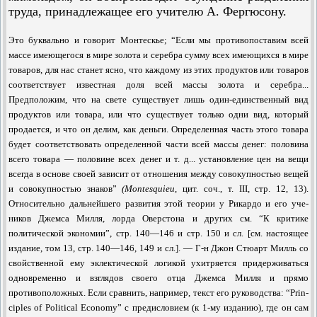
труда, принадлежащее его учителю А. Фергюсону.
Это буквально и говорит Монтескье; “Если мы противопоставим всей
массе имеющегося в мире золота и серебра сумму всех имеющихся в мире
товаров, для нас станет ясно, что каждому из этих продуктов или товаров
соответствует известная доля всей массы золота и серебра...
Предположим, что на свете существует лишь один-единственный вид
продуктов или товара, или что существует только одни вид, который
продается, и что он делим, как деньги. Определенная часть этого товара
будет соответствовать определенной части всей массы денег: половина
всего товара — половине всех де­нег и т. д... установление цен на вещи
всегда в основе своей зависит от отношения между совокупностью вещей
и совокупностью знаков”
(
Montesquieu,
цит. соч., т. III, стр. 12, 13).
Относительно дальнейшего развития этой теории у Рикардо и его уче­
ников Джемса Милля, лорда Оверстона и других см. “К критике
политической эко­номии”, стр. 140—146 и стр. 150 и сл. [см. настоящее
издание, том 13, стр. 140—146, 149 и сл.]. — Г-н Джон Стюарт Милль со
свойственной ему эклектической логикой ухитряется придерживаться
одновременно и взглядов своего отца Джемса Милля и прямо
противоположных. Если сравнить, например, текст его руководства: “Prin­
ciples of Political Economy” с предисловием (к 1-му изданию), где он сам