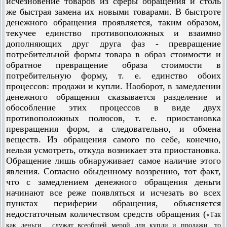
исчезновение товаров из сферы обращения и столь
же быстрая замена их новыми товарами. В быстроте
денежного обращения проявляется, таким образом,
текучее единство противоположных и взаимно
дополняющих друг друга фаз - превращение
потребительной формы товара в образ стоимости и
обратное превращение образа стоимости в
потребительную форму, т. е. единство обоих
процессов: продажи и купли. Наоборот, в замедлении
денежного обращения сказывается разделение и
обособление этих процессов в виде двух
противоположных полюсов, т. е. приостановка
превращения форм, а следовательно, и обмена
веществ. Из обращения самого по себе, конечно,
нельзя усмотреть, откуда возникает эта приостановка.
Обращение лишь обнаруживает самое наличие этого
явления. Согласно обыденному воззрению, тот факт,
что с замедлением денежного обращения деньги
начинают все реже появляться и исчезать во всех
пунктах периферии обращения, объясняется
недостаточным количеством средств обращения (
«Так
как деньги... служат всеобщей мерой для купли и продажи, то