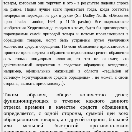
товары, которыми они торгуют, и это - в результате падения спроса
на рынке. Нация лучше всего процветает тогда, когда богатства
непрерывно переходят из рук в руки» (Sir Dudley North. «Discourses
upon Trade». London, 1691, p. 11-15 passim). Все шарлатанские
изобретения Херреншванда сводятся к тому, будто бы противоречия,
порождаемые самой природой товара и потому проявляющиеся в
обращении товаров, могут быть устранены путем увеличения
количества средств обращения. Но если объяснение приостановок в
процессе производства и обращения недостатком средств обращения
есть только популярная иллюзия, то это не означает, что
действительный недостаток в средствах обращения, вследствие,
например, официальных махинаций в области «regulation of
currency» [«регулирования средств обращения»], не может, с своей
.).
стороны, вызвать приостановку
Таким образом, общее количество денег,
функционирующих в течение каждого данного
отрезка времени в качестве средств обращения,
определяется, с одной стороны, суммой цен всех
обращающихся товаров, а с другой стороны, большей
или меньшей быстротой противоположно
направленных процессов товарного обращения, от