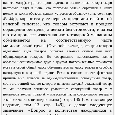
нашего мануфактурного производства и всякие иные товары скоро
настолько падут в цене, что торговый баланс обратится в нашу
пользу и таким образом деньги устремятся обратно» (цит. соч., стр.
), коренится у ее первых представителей в той
43, 44).
нелепой гипотезе, что товары вступают в процесс
обращения без цены, а деньги без стоимости, и затем
в этом процессе известная часть товарной мешанины
обменивается на соответственную часть
металлической груды (
Само собой очевидно, что цена каждого
отдельного вида товаров образует элемент суммы цен всех
обращающихся товаров. Но совершенно непостижимо, каким
образом несоизмеримые друг с другом потребительные стоимости
могут в своей общей массе обмениваться на массу золота и серебра,
находящуюся в данной стране. Если в смелом полете фантазии
принять мир товаров за один-единственный совокупный товар,
соответственной частью которого является каждый отдельный товар,
то мы получим занятное уравнение: совокупный товар = х
центнеров золота, товар А = известной части совокупного товара =
). стр. 149 [см. настоящее
такой же части х центнеров золота.
издание, том 13, стр. 149], я делаю следующее
замечание: «Вопрос о количестве находящихся в