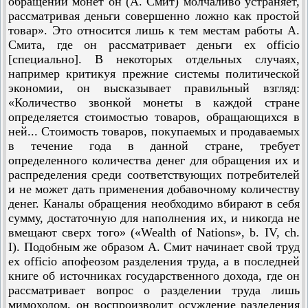
обращении монет он (А. Смит) молчаливо устраняет,
рассматривая деньги совершенно ложно как простой
товар». Это относится лишь к тем местам работы А.
Смита, где он рассматривает деньги ex officio
[специально]. В некоторых отдельных случаях,
например критикуя прежние системы политической
экономии, он высказывает правильный взгляд:
«Количество звонкой монеты в каждой стране
определяется стоимостью товаров, обращающихся в
ней... Стоимость товаров, покупаемых и продаваемых
в течение года в данной стране, требует
определенного количества денег для обращения их и
распределения среди соответствующих потребителей
и не может дать применения добавочному количеству
денег. Каналы обращения необходимо вбирают в себя
сумму, достаточную для наполнения их, и никогда не
вмещают сверх того» («Wealth of Nations», b. IV, ch.
I). Подобным же образом А. Смит начинает свой труд
ех officio апофеозом разделения труда, а в последней
книге об источниках государственного дохода, где он
рассматривает вопрос о разделении труда лишь
мимоходом, он воспроизводит осуждение разделения