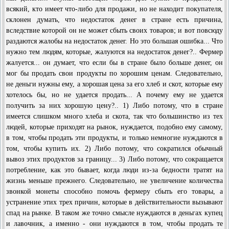
всякий, кто имеет что-либо для продажи, но не находит покупателя,
склонен думать, что недостаток денег в стране есть причина,
вследствие которой он не может сбыть своих товаров; и вот повсюду
раздаются жалобы на недостаток денег. Но это большая ошибка... Что
нужно тем людям, которые, жалуются на недостаток денег?.. Фермер
жалуется... он думает, что если бы в стране было больше денег, он
мог бы продать свои продукты по хорошим ценам. Следовательно,
не деньги нужны ему, а хорошая цена за его хлеб и скот, которые ему
хотелось бы, но не удается продать... А почему ему не удается
получить за них хорошую цену?.. 1) Либо потому, что в стране
имеется слишком много хлеба и скота, так что большинство из тех
людей, которые приходят на рынок, нуждается, подобно ему самому,
в том, чтобы продать эти продукты, и только немногие нуждаются в
том, чтобы купить их. 2) Либо потому, что сократился обычный
вывоз этих продуктов за границу... 3) Либо потому, что сокращается
потребление, как это бывает, когда люди из-за бедности тратят на
жизнь меньше прежнего. Следовательно, не увеличение количества
звонкой монеты способно помочь фермеру сбыть его товары, а
устранение этих трех причин, которые в действительности вызывают
спад на рынке. В таком же точно смысле нуждаются в деньгах купец
и лавочник, а именно - они нуждаются в том, чтобы продать те