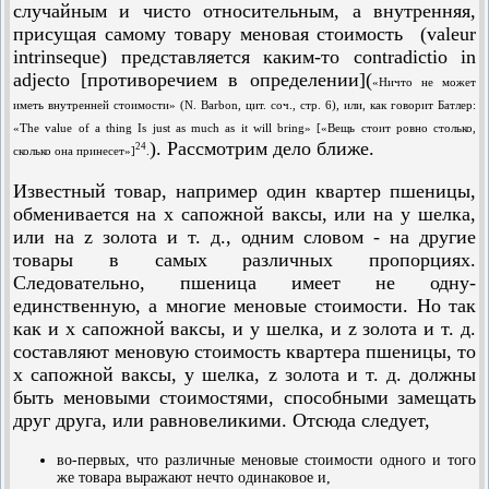
случайным и чисто относительным, а внутренняя,
присущая самому товару меновая стоимость (valeur
intrinseque) представляется каким-то contradictio in
adjecto [противоречием в определении](
«Ничто не может
иметь внутренней стоимости» (N. Barbon, цит. соч., стр. 6), или, как говорит Батлер:
«The value of a thing Is just as much as it will bring» [«Вещь стоит ровно столько,
). Рассмотрим дело ближе.
24
сколько она принесет»]
.
Известный товар, например один квартер пшеницы,
обменивается на x сапожной ваксы, или на y шелка,
или на z золота и т. д., одним словом - на другие
товары в самых различных пропорциях.
Следовательно, пшеница имеет не одну-
единственную, а многие меновые стоимости. Но так
как и x сапожной ваксы, и y шелка, и z золота и т. д.
составляют меновую стоимость квартера пшеницы, то
х сапожной ваксы, у шелка, z золота и т. д. должны
быть меновыми стоимостями, способными замещать
друг друга, или равновеликими. Отсюда следует,
во-первых, что различные меновые стоимости одного и того
же товара выражают нечто одинаковое и,