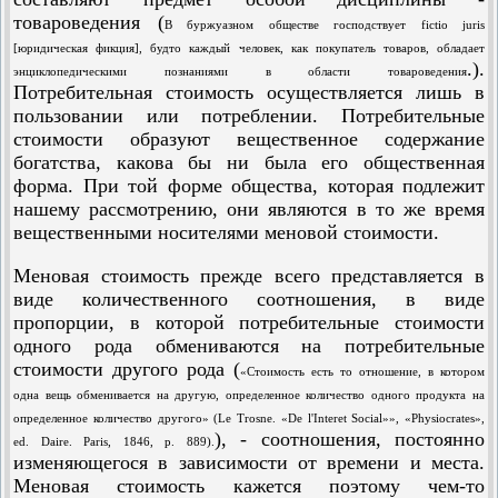
товароведения (
В буржуазном обществе господствует fictio juris
[юридическая фикция], будто каждый человек, как покупатель товаров, обладает
.).
энциклопедическими познаниями в области товароведения
Потребительная стоимость осуществляется лишь в
пользовании или потреблении. Потребительные
стоимости образуют вещественное содержание
богатства, какова бы ни была его общественная
форма. При той форме общества, которая подлежит
нашему рассмотрению, они являются в то же время
вещественными носителями меновой стоимости.
Меновая стоимость прежде всего представляется в
виде количественного соотношения, в виде
пропорции, в которой потребительные стоимости
одного рода обмениваются на потребительные
стоимости другого рода (
«Стоимость есть то отношение, в котором
одна вещь обменивается на другую, определенное количество одного продукта на
определенное количество другого» (Le Trosne. «De l'Interet Social»», «Physiocrates»,
), - соотношения, постоянно
ed. Daire. Paris, 1846, p. 889).
изменяющегося в зависимости от времени и места.
Меновая стоимость кажется поэтому чем-то