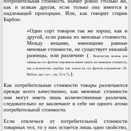
потребительная стоимость значит ровно столько же,
как и всякая другая, если только она имеется в
надлежащей пропорции. Или, как говорит старик
Барбон:
«Один сорт товаров так же хорош, как и
другой, если равны их меновые стоимости.
Между вещами, имеющими равные
меновые стоимости, не существует никакой
разницы, или различия» (
... Количество железа или
свинца на сто фунтов стерлингов имеет такую же меновую стоимость,
как и количество серебра или золота на сто фунтов стерлингов» (N.
.).
Barbon, цит. соч., стр. 53 и 7)
Как потребительные стоимости товары различаются
прежде всего качественно, как меновые стоимости
они могут иметь лишь количественные различия,
следовательно не заключают в себе ни одного атома
потребительной стоимости.
Если отвлечься от потребительной стоимости
товарных тел, то у них остается лишь одно свойство,