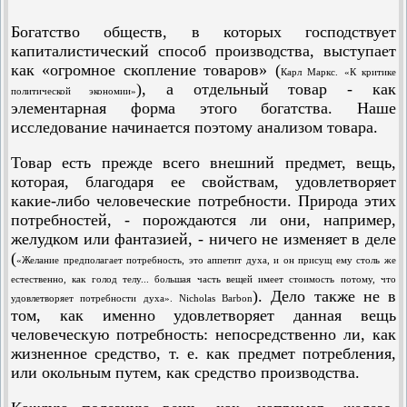
Богатство обществ, в которых господствует
капиталистический способ производства, выступает
как «огромное скопление товаров» (
Карл Маркс. «К критике
), а отдельный товар - как
политической экономии»
элементарная форма этого богатства. Наше
исследование начинается поэтому анализом товара.
Товар есть прежде всего внешний предмет, вещь,
которая, благодаря ее свойствам, удовлетворяет
какие-либо человеческие потребности. Природа этих
потребностей, - порождаются ли они, например,
желудком или фантазией, - ничего не изменяет в деле
(
«Желание предполагает потребность, это аппетит духа, и он присущ ему столь же
естественно, как голод телу... большая часть вещей имеет стоимость потому, что
). Дело также не в
удовлетворяет потребности духа». Nicholas Barbon
том, как именно удовлетворяет данная вещь
человеческую потребность: непосредственно ли, как
жизненное средство, т. е. как предмет потребления,
или окольным путем, как средство производства.