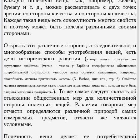
Каждую полезную вещь, как, например, железо,
бумагу и т. д., можно рассматривать с двух точек
зрения: со стороны качества и со стороны количества.
Каждая такая вещь есть совокупность многих свойств
и поэтому может быть полезна различными своими
сторонами.
Открыть эти различные стороны, а следовательно, и
многообразные способы употребления вещей, есть
дело исторического развития (
«Вещи имеют присущее им
внутреннее свойство» (vertue - таково у Барбона специфическое обозначение
потребительной стоимости), «которое везде остается неизменным; например,
способность магнита притягивать железо» (N. Barbon, цит. соч., стр. 6). Свойство
магнита притягивать железо стало полезным лишь тогда, когда при помощи него была
.). То же самое следует сказать об
открыта магнитная полярность
отыскании общественных мер для количественной
стороны полезных вещей. Различия товарных мер
отчасти определяются различной природой самих
измеряемых предметов, отчасти же являются
условными.
Полезность вещи делает ее потребительной