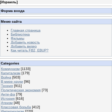
[
Израиль
]
Форма входа
Меню сайта
Главная страница
Библиотека
Фильмы
Добавить новость
Добавить видео
Как читать FB2, EBUP?
Categories
Коммунизм
[1133]
Капитализм
[179]
Война
[503]
В мире науки
[96]
Теория
[911]
Политическая экономия
[73]
Анти-фа
[79]
История
[616]
Атеизм
[48]
Классовая борьба
[412]
Империализм
[220]