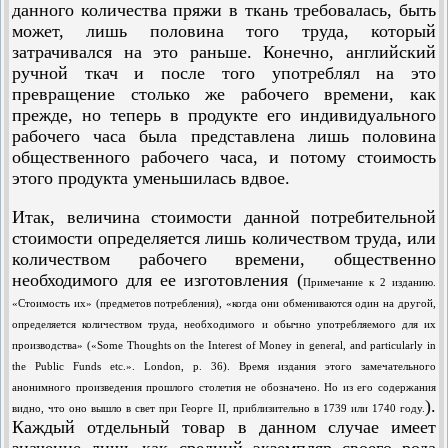
данного количества пряжи в ткань требовалась, быть
может, лишь половина того труда, который
затрачивался на это раньше. Конечно, английский
ручной ткач и после того употреблял на это
превращение столько же рабочего времени, как
прежде, но теперь в продукте его индивидуального
рабочего часа была представлена лишь половина
общественного рабочего часа, и потому стоимость
этого продукта уменьшилась вдвое.
Итак, величина стоимости данной потребительной
стоимости определяется лишь количеством труда, или
количеством рабочего времени, общественно
необходимого для ее изготовления (
Примечание к 2 изданию.
«Стоимость их» (предметов потребления), «когда они обмениваются один на другой,
определяется количеством труда, необходимого и обычно употребляемого для их
производства» («Some Thoughts on the Interest of Money in general, and particularly in
the Public Funds etc.». London, p. 36). Время издания этого замечательного
анонимного произведения прошлого столетия не обозначено. Но из его содержания
).
видно, что оно вышло в свет при Георге II, приблизительно в 1739 или 1740 году.
Каждый отдельный товар в данном случае имеет