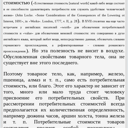
стоимостью (
«Естественная стоимость [natural worth] какой-либо вещи состоит
в ее способности удовлетворять потребности или служить удобствам человеческой
жизни» (John Locke. «Some Considerations of the Consequences of the Lowering ot
).
Interest, 1691», in «Works». London, 1777, v. II, p. 28
В XVII столетии мы еще часто
встречаем у английских писателей «worth» для обозначения потребительной
стоимости и «value» для обозначения меновой стоимости: это совершенно в духе
английского языка, который любит вещи, непосредственно данные, обозначать словами
германского происхождения, а рефлектированные - словами романского
). Но эта полезность не висит в воздухе.
происхождения.
Обусловленная свойствами товарного тела, она не
существует вне этого последнего.
Поэтому товарное тело, как, например, железо,
пшеница, алмаз и т. п., само есть потребительная
стоимость, или благо. Этот его характер не зависит от
того, много или мало труда стоит человеку
присвоение его потребительных свойств. При
рассмотрении потребительных стоимостей всегда
предполагается их количественная определенность,
например дюжина часов, аршин холста, тонна железа
и т. п. Потребительные стоимости товаров
составляют предмет особой дисциплины -