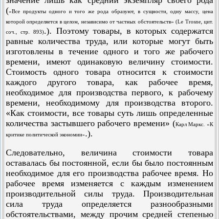
значение лишь как средний экземпляр своего рода
(
«Все продукты одного и того же рода образуют, в сущности, одну массу, цена
которой определяется в целом, независимо от частных обстоятельств» (Le Trosne, цит.
.). Поэтому товары, в которых содержатся
соч., стр. 893)
равные количества труда, или которые могут быть
изготовлены в течение одного и того же рабочего
времени, имеют одинаковую величину стоимости.
Стоимость одного товара относится к стоимости
каждого другого товара, как рабочее время,
необходимое для производства первого, к рабочему
времени, необходимому для производства второго.
«Как стоимости, все товары суть лишь определенные
количества застывшего рабочего времени» (
Карл Маркс. «К
.).
критике политической экономии»
Следовательно, величина стоимости товара
оставалась бы постоянной, если бы было постоянным
необходимое для его производства рабочее время. Но
рабочее время изменяется с каждым изменением
производительной силы труда. Производительная
сила труда определяется разнообразными
обстоятельствами, между прочим средней степенью