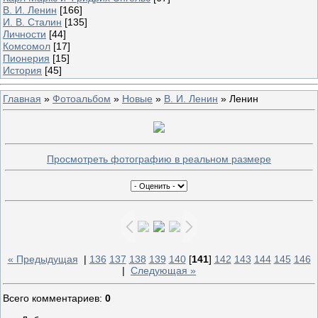
В. И. Ленин
[166]
И. В. Сталин
[135]
Личности
[44]
Комсомол
[17]
Пионерия
[15]
История
[45]
Главная
»
Фотоальбом
»
Новые
»
В. И. Ленин
» Ленин
Просмотреть фотографию в реальном размере
« Предыдущая
|
136
137
138
139
140
[
141
]
142
143
144
145
146
|
Следующая »
Всего комментариев
:
0