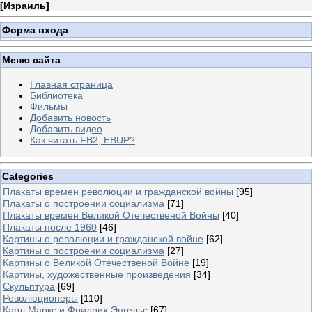
[
Израиль
]
Форма входа
Меню сайта
Главная страница
Библиотека
Фильмы
Добавить новость
Добавить видео
Как читать FB2, EBUP?
Categories
Плакаты времен революции и гражданской войны
[95]
Плакаты о построении социализма
[71]
Плакаты времен Великой Отечественой Войны
[40]
Плакаты после 1960
[46]
Картины о революции и гражданской войне
[62]
Картины о построении социализма
[27]
Картины о Великой Отечественой Войне
[19]
Картины, художественные произведения
[34]
Скульптура
[69]
Революционеры
[110]
Карл Маркс и Фридрих Энгельс
[67]