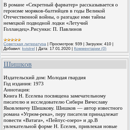
В романе «Секретный фарватер» рассказывается о
героизме моряков-балтийцев в годы Великой
Отечественной войны, о разгадке ими тайны
немецкой подводной лодки «Летучий
Голландец».Рисунки: П. Павлинов
Советская литература
|
Просмотров:
939
|
Загрузок:
410
|
Добавил:
kvistrel
|
Дата:
17.01.2020
|
Комментарии (0)
Шишков
Издательский дом: Молодая гвардия
Год издания: 1973
Аннотация:
Книга Н. Еселева посвящена замечательному
писателю и исследователю Сибири Вячеславу
Яковлевичу Шишкову. Шишков — автор известного
романа «Угрюм-река», перу писателя принадлежат
повести «Ватага», «Пейпус-озеро» и др.В
увлекательной форме Н. Еселев, привлекая новые