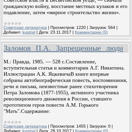
Советской власти в Весьегонском уезде, — сначала
гражданскую войну, восстание местных кулаков и его
подавление, затем «мирное строительство жизни».
Советская литература
|
Просмотров:
1220
|
Загрузок:
564
|
Добавил:
kvistrel
|
Дата:
23.11.2017
|
Комментарии (0)
Заломов П.А. Запрещенные люди
М.: Правда, 1985. — 528 с.Составление,
вступительная статья и комментарии А.Г. Никитина.
Иллюстрации А.К. ЯцкевичаВ книге впервые
собраны автобиографическая повесть, воспоминания,
речи и письма, неизвестные ранее стихотворения
Петра Заломова (1877-1955), активного участника
революционного движения в России, ставшего
прототипом героя повести А.М. Горького
"Мать".Содержание:
Советская литература
|
Просмотров:
1455
|
Загрузок:
0
|
Добавил:
kvistrel
|
Дата:
28.10.2017
|
Комментарии (0)