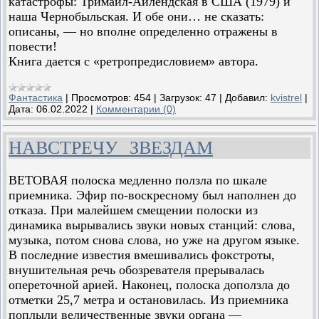
катастрофы: Тримайл-Айлендская в США (1979) и
наша Чернобыльская. И обе они… не сказать:
описаны, — но вполне определенно отражены в
повести!
Книга дается с «ретропредисловием» автора.
Фантастика
|
Просмотров:
454
|
Загрузок:
47
|
Добавил:
kvistrel
|
Дата:
06.02.2022
|
Комментарии (0)
НАВСТРЕЧУ ЗВЕЗДАМ
ВЕТОВАЯ полоска медленно ползла по шкале
приемника. Эфир по-воскресному был наполнен до
отказа. При малейшем смещении полоски из
динамика вырывались звуки новых станций: слова,
музыка, потом снова слова, но уже на другом языке.
В последние известия вмешивались фокстроты,
внушительная речь обозревателя прерывалась
опереточной арией. Наконец, полоска доползла до
отметки 25,7 метра и остановилась. Из приемника
поплыли величественные звуки органа —