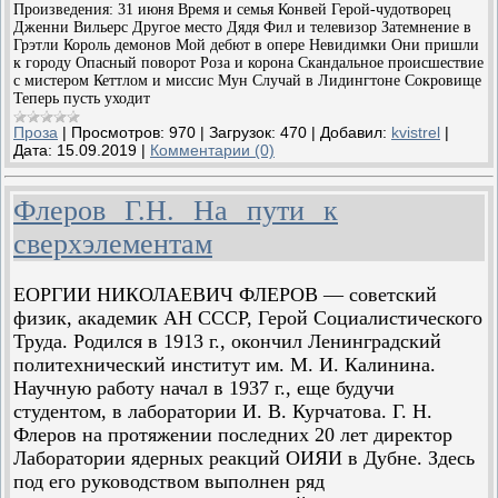
Произведения: 31 июня Время и семья Конвей Герой-чудотворец
Дженни Вильерс Другое место Дядя Фил и телевизор Затемнение в
Грэтли Король демонов Мой дебют в опере Невидимки Они пришли
к городу Опасный поворот Роза и корона Скандальное происшествие
с мистером Кеттлом и миссис Мун Случай в Лидингтоне Сокровище
Теперь пусть уходит
Проза
|
Просмотров:
970
|
Загрузок:
470
|
Добавил:
kvistrel
|
Дата:
15.09.2019
|
Комментарии (0)
Флеров Г.Н. На пути к
сверхэлементам
ЕОРГИИ НИКОЛАЕВИЧ ФЛЕРОВ — советский
физик, академик АН СССР, Герой Социалистического
Труда. Родился в 1913 г., окончил Ленинградский
политехнический институт им. М. И. Калинина.
Научную работу начал в 1937 г., еще будучи
студентом, в лаборатории И. В. Курчатова. Г. Н.
Флеров на протяжении последних 20 лет директор
Лаборатории ядерных реакций ОИЯИ в Дубне. Здесь
под его руководством выполнен ряд