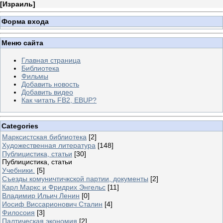
[
Израиль
]
Форма входа
Меню сайта
Главная страница
Библиотека
Фильмы
Добавить новость
Добавить видео
Как читать FB2, EBUP?
Categories
Марксистская библиотека
[2]
Художественная литература
[148]
Публицистика, статьи
[30]
Публицистика, статьи
Учебники.
[5]
Съезды комуничтичкской партии, документы
[2]
Карл Маркс и Фридрих Энгельс
[11]
Владимир Ильич Ленин
[0]
Иосиф Виссарионович Сталин
[4]
Филосоия
[3]
Палтическая экономия
[2]