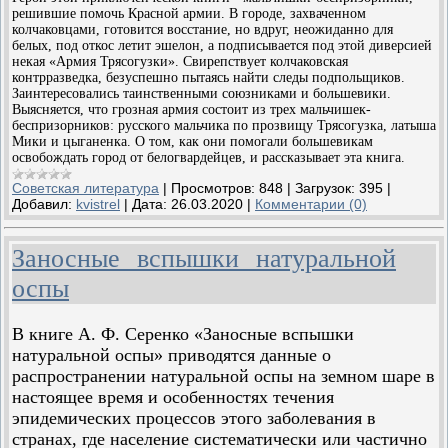
решившие помочь Красной армии. В городе, захваченном
колчаковцами, готовится восстание, но вдруг, неожиданно для
белых, под откос летит эшелон, а подписывается под этой диверсией
некая «Армия Трясогузки». Свирепствует колчаковская
контрразведка, безуспешно пытаясь найти следы подпольщиков.
Заинтересовались таинственными союзниками и большевики.
Выясняется, что грозная армия состоит из трех мальчишек-
беспризорников: русского мальчика по прозвищу Трясогузка, латыша
Мики и цыганенка. О том, как они помогали большевикам
освобождать город от белогвардейцев, и рассказывает эта книга.
Советская литература
|
Просмотров:
848
|
Загрузок:
395
|
Добавил:
kvistrel
|
Дата:
26.03.2020
|
Комментарии (0)
Заносные вспышки натуральной
оспы
В книге А. Ф. Серенко «Заносные вспышки
натуральной оспы» приводятся данные о
распространении натуральной оспы на земном шаре в
настоящее время и особенностях течения
эпидемических процессов этого заболевания в
странах, где население систематически или частично