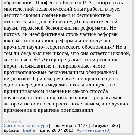
образования. Профессор Босенко В.А., опираясь на
многолетний педагогический опыт работы в вузе,
делится своими сомнениями и беспокойством
относительно дальнейших судеб педагогической
науки, терзаемой бесконечными реформами. Не
потому ли неэффективны столь частые реформы
школы, что они лишь реформы и не получают
прочного научно-теоретического обоснования? Не в
том ли беда высшей школы, что она остается школой,
хотя и высшей? Автор предлагает свои решения,
порой неожиданные и непривычные, часто
противоположные рекомендациям официальной
педагогики. Причем, речь идет не просто еще об
одной очередной «модели» школы или вуза, а о
принципиальном изменении самого способа
обучения, воспитания, образования. Предлагаемое
автором не осталось просто пожеланием, а получило
применение в практике преподавания
Советская литература
|
Просмотров:
1427
|
Загрузок:
596
|
Добавил:
kvistrel
|
Дата:
26.07.2018
|
Комментарии (0)