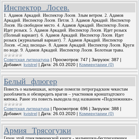
Инспектор Лосев.
1. Адамов Аркадий. Инспектор Лосев. Злым ветром. 2. Адамов
Аркадий. Инспектор Лосев. Петля. 3. Адамов Аркадий. Инспектор
Лосев. На свободное место. 4. Адамов Аркадий. Инспектор Лосев.
Идет розыск. 5. Адамов Аркадий. Инспектор Лосев. Идет розыск
(Полный вариант). 6. Адамов Аркадий. Инспектор Лосев. Идет
розыск (журнальный вариант). 7. Адамов Аркадий. Инспектор
Лосев. «След лисицы». 8. Адамов Аркадий. Инспектор Лосев. Круги
по воде. 9. Адамов Аркадий. Инспектор Лосев. Болотная трава.
Советская литература
|
Просмотров:
747
|
Загрузок:
387
|
Добавил:
kvistrel
|
Дата:
26.03.2020
|
Комментарии (0)
Белый флюгер
Повесть о мальчишках, которые помогли петроградским чекистам
разоблачить и обезвредить врагов – участников кронштадтского
мятежа. Ранее эта повесть выходила под названием «Подснежники».
Советская литература
|
Просмотров:
696
|
Загрузок:
388
|
Добавил:
kvistrel
|
Дата:
26.03.2020
|
Комментарии (0)
Армия Трясогузки
Герои этой приключенческой книги - мальчишки-беспризорники,