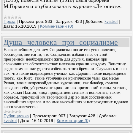
(1915); повесть «Тайга» (1916) была одобрена
М.Горьким и опубликована в журнале «Летопись».
Проза
|
Просмотров:
933
|
Загрузок:
433
|
Добавил:
kvistrel
|
Дата:
16.10.2019
|
Комментарии (0)
Душа человека при социализме
Наиважнейшим деянием Социализма после его установления,
бесспорно, явится то, что Социализм избавит нас от этой
презренной необходимости жить для других, каковая при
сложившихся обстоятельствах навязана едва ли каждому. Воистину
редко кому из нас удается избежать этого бремени. Случалось в наш
век, что такие выдающиеся ученые, как Дарвин, такие выдающиеся
поэты, как Китс, такие утонченные критические умы, как месье
Ренан, такие непревзойденные художники, как Флобер, сумели
оградить себя, уберечься от крик- ливых притязаний толпы, устоять,
как сказал Платон, «под прикрытием стены» и воплотить, таким
образом, присущий им творческий дар во имя собственных
высочайших идеалов и во имя высочайших и непреходящих идеалов
всего человечества.
Публицисика
|
Просмотров:
907
|
Загрузок:
428
|
Добавил:
kvistrel
|
Дата:
16.10.2019
|
Комментарии (0)