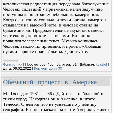
католическая радиостанция передавала богослужение.
Человек, сидевший у приемника, начал задумчиво
постукивать по столику небольшим камертоном.
Когда с его тоном совпадали звуки органа, камертон
отзывался на высокой ноте, и человек ставил на
бумаге значки. Продолжительные звуки он отмечал
черточками, короткие — точками. На листке
появился телеграфный текст. Музыка кончилась.
Человек выключил приемник и прочел: «Любыми
путями сорвите полет Ильина. Действуйте.
Фантастика
|
Просмотров:
480
|
Загрузок:
51
|
Добавил:
kvistrel
|
Дата:
06.02.2022
|
Комментарии (0)
Обезьяний процесс в Америке
М.: Госиздат, 1931. — 66 с.Дайтон — небольшой и
тихий город. Находится он в Америке, в штате
Тенесси. О нем ничего не узнаешь по учебнику
географии. Его не отыскать на карте Америки. Никто