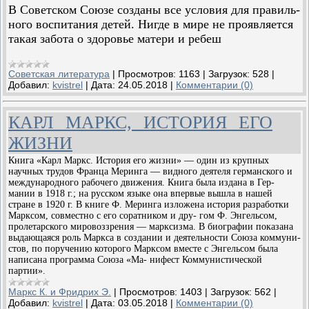
В Советском Союзе созданы все условия для правиль­
ного воспитания детей. Нигде в мире не проявляется
такая забота о здоровье матери и ребеш
Советская литература
|
Просмотров:
1163
|
Загрузок:
528
|
Добавил:
kvistrel
|
Дата:
24.05.2018
|
Комментарии (0)
КАРЛ МАРКС, ИСТОРИЯ ЕГО
ЖИЗНИ
Книга «Карл Маркс. История его жизни» — один из крупных
научных трудов Франца Меринга — видного деятеля германского и
международного рабочего движения. Книга была издана в Гер-
мании в 1918 г.; на русском языке она впервые вышла в нашей
стране в 1920 г. В книге Ф. Меринга изложена история разработки
Марксом, совместно с его соратником и дру- гом Ф. Энгельсом,
пролетарского мировоззрения — марксизма. В биографии показана
выдающаяся роль Маркса в создании и деятельности Союза коммуни-
стов, по поручению которого Марксом вместе с Энгельсом была
написана программа Союза «Ма- нифест Коммунистической
партии».
Маркс К. и Фридрих Э.
|
Просмотров:
1403
|
Загрузок:
562
|
Добавил:
kvistrel
|
Дата:
03.05.2018
|
Комментарии (0)