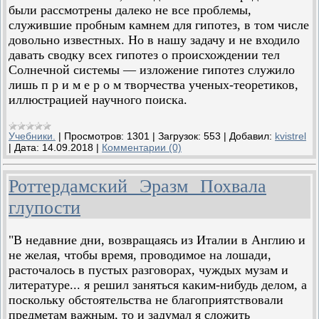
были рассмотрены далеко не все проблемы,
служившие пробным камнем для гипотез, в том числе
довольно известных. Но в нашу задачу и не входило
давать сводку всех гипотез о происхождении тел
Солнечной системы — изложение гипотез служило
лишь п р и м е р о м творчества ученых-теоретиков,
иллюстрацией научного поиска.
Учебники.
|
Просмотров:
1301
|
Загрузок:
553
|
Добавил:
kvistrel
|
Дата:
14.09.2018
|
Комментарии (0)
Роттердамский Эразм Похвала
глупости
"В недавние дни, возвращаясь из Италии в Англию и
не желая, чтобы время, проводимое на лошади,
расточалось в пустых разговорах, чуждых музам и
литературе... я решил заняться каким-нибудь делом, а
поскольку обстоятельства не благоприятствовали
предметам важным, то и задумал я сложить