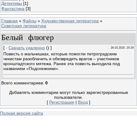
Детективы
[1]
Фантастика
[3]
Главная
»
Файлы
»
Художественная литература
»
Советская литература
Белый флюгер
[ ·
Скачать удаленно
() ]
26.03.2020, 20:29
Повесть о мальчишках, которые помогли петроградским
чекистам разоблачить и обезвредить врагов – участников
кронштадтского мятежа. Ранее эта повесть выходила под
названием «Подснежники».
Всего комментариев
:
0
Добавлять комментарии могут только зарегистрированные
пользователи.
[
Регистрация
|
Вход
]
Полная версия сайта