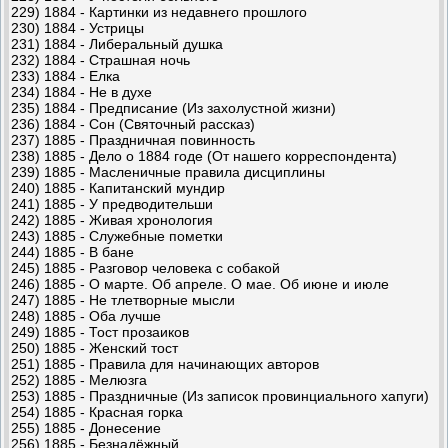
229) 1884 - Картинки из недавнего прошлого
230) 1884 - Устрицы
231) 1884 - Либеральный душка
232) 1884 - Страшная ночь
233) 1884 - Елка
234) 1884 - Не в духе
235) 1884 - Предписание (Из захолустной жизни)
236) 1884 - Сон (Святочный рассказ)
237) 1885 - Праздничная повинность
238) 1885 - Дело о 1884 годе (От нашего корреспондента)
239) 1885 - Масленичные правила дисциплины
240) 1885 - Капитанский мундир
241) 1885 - У предводительши
242) 1885 - Живая хронология
243) 1885 - Служебные пометки
244) 1885 - В бане
245) 1885 - Разговор человека с собакой
246) 1885 - О марте. Об апреле. О мае. Об июне и июле
247) 1885 - Не тлетворные мысли
248) 1885 - Оба лучше
249) 1885 - Тост прозаиков
250) 1885 - Женский тост
251) 1885 - Правила для начинающих авторов
252) 1885 - Мелюзга
253) 1885 - Праздничные (Из записок провинциального хапуги)
254) 1885 - Красная горка
255) 1885 - Донесение
256) 1885 - Безнадёжный