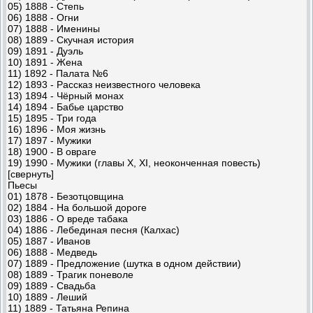
05) 1888 - Степь
06) 1888 - Огни
07) 1888 - Именины
08) 1889 - Скучная история
09) 1891 - Дуэль
10) 1891 - Жена
11) 1892 - Палата №6
12) 1893 - Рассказ неизвестного человека
13) 1894 - Чёрный монах
14) 1894 - Бабье царство
15) 1895 - Три года
16) 1896 - Моя жизнь
17) 1897 - Мужики
18) 1900 - В овраге
19) 1990 - Мужики (главы X, XI, неоконченная повесть)
[свернуть]
Пьесы
01) 1878 - Безотцовщина
02) 1884 - На большой дороге
03) 1886 - О вреде табака
04) 1886 - Лебединая песня (Калхас)
05) 1887 - Иванов
06) 1888 - Медведь
07) 1889 - Предложение (шутка в одном действии)
08) 1889 - Трагик поневоле
09) 1889 - Свадьба
10) 1889 - Леший
11) 1889 - Татьяна Репина