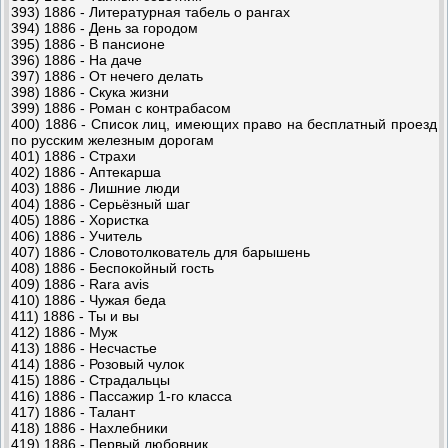
393) 1886 - Литературная табель о рангах
394) 1886 - День за городом
395) 1886 - В пансионе
396) 1886 - На даче
397) 1886 - От нечего делать
398) 1886 - Скука жизни
399) 1886 - Роман с контрабасом
400) 1886 - Список лиц, имеющих право на бесплатный проезд
по русским железным дорогам
401) 1886 - Страхи
402) 1886 - Аптекарша
403) 1886 - Лишние люди
404) 1886 - Серьёзный шаг
405) 1886 - Хористка
406) 1886 - Учитель
407) 1886 - Словотолкователь для барышень
408) 1886 - Беспокойный гость
409) 1886 - Rara avis
410) 1886 - Чужая беда
411) 1886 - Ты и вы
412) 1886 - Муж
413) 1886 - Несчастье
414) 1886 - Розовый чулок
415) 1886 - Страдальцы
416) 1886 - Пассажир 1-го класса
417) 1886 - Талант
418) 1886 - Нахлебники
419) 1886 - Первый любовник