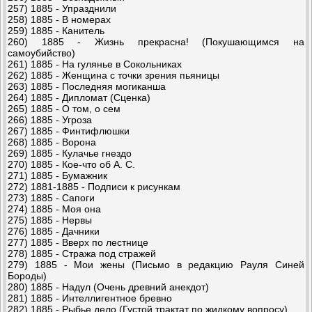
257) 1885 - Упразднили
258) 1885 - В номерах
259) 1885 - Канитель
260) 1885 - Жизнь прекрасна! (Покушающимся на
самоубийство)
261) 1885 - На гулянье в Сокольниках
262) 1885 - Женщина с точки зрения пьяницы
263) 1885 - Последняя могиканша
264) 1885 - Дипломат (Сценка)
265) 1885 - О том, о сем
266) 1885 - Угроза
267) 1885 - Финтифлюшки
268) 1885 - Ворона
269) 1885 - Кулачье гнездо
270) 1885 - Кое-что об А. С.
271) 1885 - Бумажник
272) 1881-1885 - Подписи к рисункам
273) 1885 - Сапоги
274) 1885 - Моя она
275) 1885 - Нервы
276) 1885 - Дачники
277) 1885 - Вверх по лестнице
278) 1885 - Стража под стражей
279) 1885 - Мои жены (Письмо в редакцию Рауля Синей
Бороды)
280) 1885 - Надул (Очень древний анекдот)
281) 1885 - Интеллигентное бревно
282) 1885 - Рыбье дело (Густой трактат по жидкому вопросу)