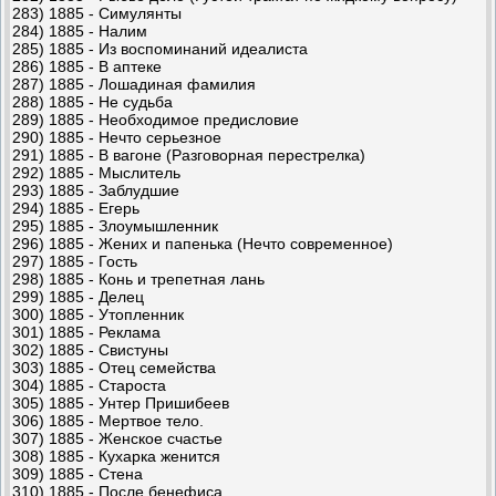
283) 1885 - Симулянты
284) 1885 - Налим
285) 1885 - Из воспоминаний идеалиста
286) 1885 - В аптеке
287) 1885 - Лошадиная фамилия
288) 1885 - Не судьба
289) 1885 - Необходимое предисловие
290) 1885 - Нечто серьезное
291) 1885 - В вагоне (Разговорная перестрелка)
292) 1885 - Мыслитель
293) 1885 - Заблудшие
294) 1885 - Егерь
295) 1885 - Злоумышленник
296) 1885 - Жених и папенька (Нечто современное)
297) 1885 - Гость
298) 1885 - Конь и трепетная лань
299) 1885 - Делец
300) 1885 - Утопленник
301) 1885 - Реклама
302) 1885 - Свистуны
303) 1885 - Отец семейства
304) 1885 - Староста
305) 1885 - Унтер Пришибеев
306) 1885 - Мертвое тело.
307) 1885 - Женское счастье
308) 1885 - Кухарка женится
309) 1885 - Стена
310) 1885 - После бенефиса