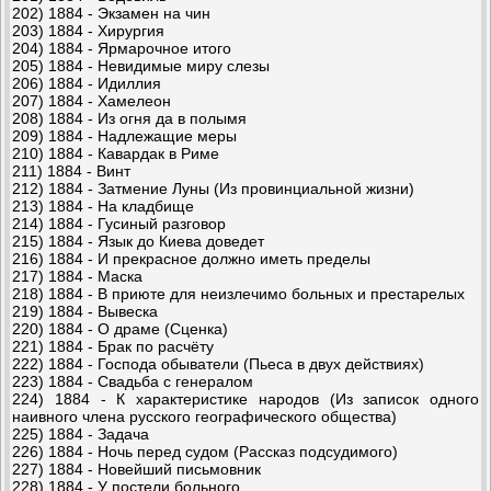
202) 1884 - Экзамен на чин
203) 1884 - Хирургия
204) 1884 - Ярмарочное итого
205) 1884 - Невидимые миру слезы
206) 1884 - Идиллия
207) 1884 - Хамелеон
208) 1884 - Из огня да в полымя
209) 1884 - Надлежащие меры
210) 1884 - Кавардак в Риме
211) 1884 - Винт
212) 1884 - Затмение Луны (Из провинциальной жизни)
213) 1884 - На кладбище
214) 1884 - Гусиный разговор
215) 1884 - Язык до Киева доведет
216) 1884 - И прекрасное должно иметь пределы
217) 1884 - Маска
218) 1884 - В приюте для неизлечимо больных и престарелых
219) 1884 - Вывеска
220) 1884 - О драме (Сценка)
221) 1884 - Брак по расчёту
222) 1884 - Господа обыватели (Пьеса в двух действиях)
223) 1884 - Свадьба с генералом
224) 1884 - К характеристике народов (Из записок одного
наивного члена русского географического общества)
225) 1884 - Задача
226) 1884 - Ночь перед судом (Рассказ подсудимого)
227) 1884 - Новейший письмовник
228) 1884 - У постели больного