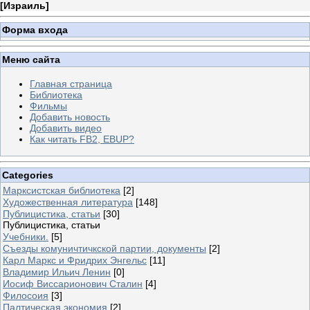
[
Израиль
]
Форма входа
Меню сайта
Главная страница
Библиотека
Фильмы
Добавить новость
Добавить видео
Как читать FB2, EBUP?
Categories
Марксистская библиотека
[2]
Художественная литература
[148]
Публицистика, статьи
[30]
Публицистика, статьи
Учебники.
[5]
Съезды комуничтичкской партии, документы
[2]
Карл Маркс и Фридрих Энгельс
[11]
Владимир Ильич Ленин
[0]
Иосиф Виссарионович Сталин
[4]
Филосоия
[3]
Палтическая экономия
[2]