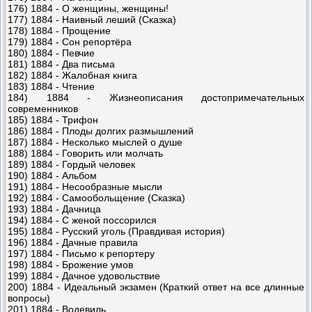
176) 1884 - О женщины, женщины!
177) 1884 - Наивный леший (Сказка)
178) 1884 - Прощение
179) 1884 - Сон репортёра
180) 1884 - Певчие
181) 1884 - Два письма
182) 1884 - Жалобная книга
183) 1884 - Чтение
184) 1884 - Жизнеописания достопримечательных
современников
185) 1884 - Трифон
186) 1884 - Плоды долгих размышлений
187) 1884 - Несколько мыслей о душе
188) 1884 - Говорить или молчать
189) 1884 - Гордый человек
190) 1884 - Альбом
191) 1884 - Несообразные мысли
192) 1884 - Самообольщение (Сказка)
193) 1884 - Дачница
194) 1884 - С женой поссорился
195) 1884 - Русский уголь (Правдивая история)
196) 1884 - Дачные правила
197) 1884 - Письмо к репортеру
198) 1884 - Брожение умов
199) 1884 - Дачное удовольствие
200) 1884 - Идеальный экзамен (Краткий ответ на все длинные
вопросы)
201) 1884 - Водевиль