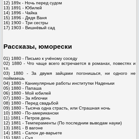
12) 189х - Ночь перед судом
13) 1891 - Юбилей
14) 1896 - Чайка
15) 1896 - Дядя Ваня
16) 1900 - Три сестры
17) 1903 - Вишнёвый сад
Рассказы, юморески
01) 1880 - Письмо к учёному соседу
02) 1880 - Что чаще всего встречается в романах, повестях и
т.п.
03) 1880 - За двумя зайцами погонишься, ни одного не
поймаешь
04) 1880 - Каникулярные работы институтки Наденьки
05) 1880 - Папаша
06) 1880 - Мой юбилей
07) 1880 - За яблочки
08) 1880 - Перед свадьбой
09) 1880 - Тысяча одна страсть, или Страшная ночь
10) 1880 - По-американски
11) 1881 - Петров день
12) 1881 - Темпераменты (По последним выводам науки)
13) 1881 - В вагоне
14) 1881 - Салон де-варьете
15) 1881 - Суд