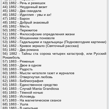
43) 1882 - Речь и ремешок
44) 1882 - Неудачный визит
45) 1882 - Два скандала
46) 1882 - Идиллия - увы и ах!
47) 1882 - Барон
48) 1882 - Добрый знакомый
49) 1882 - Месть
50) 1882 - Пережитое
51) 1882 - Философские определения жизни
52) 1882 - Мошенники поневоле
53) 1882 - Гадальщики и гадальщицы (Подновогодние картинки)
54) 1882 - Кривое зеркало (Святочный рассказ)
55) 1882 - Два романа
56) 1882 - Тайны ста сорока четырех катастроф, или Русский
Рокамболь
57) 1883 - Ряженые
58) 1883 - Двое в одном
59) 1883 - Радость
60) 1883 - Мысли читателя газет и журналов
61) 1883 - Отвергнутая любовь
62) 1883 - Библиография
63) 1883 - Единственное средство
64) 1883 - Случай Mania Grandiosa
65) 1883 - Тёмной ночью
66) 1883 - Исповедь
67) 1883 - На магнетическом сеансе
68) 1883 - Ушла
69) 1883 - В цирульне