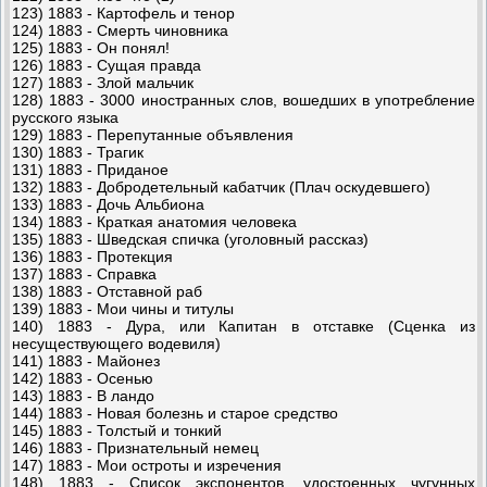
123) 1883 - Картофель и тенор
124) 1883 - Смерть чиновника
125) 1883 - Он понял!
126) 1883 - Сущая правда
127) 1883 - Злой мальчик
128) 1883 - 3000 иностранных слов, вошедших в употребление
русского языка
129) 1883 - Перепутанные объявления
130) 1883 - Трагик
131) 1883 - Приданое
132) 1883 - Добродетельный кабатчик (Плач оскудевшего)
133) 1883 - Дочь Альбиона
134) 1883 - Краткая анатомия человека
135) 1883 - Шведская спичка (уголовный рассказ)
136) 1883 - Протекция
137) 1883 - Справка
138) 1883 - Отставной раб
139) 1883 - Мои чины и титулы
140) 1883 - Дура, или Капитан в отставке (Сценка из
несуществующего водевиля)
141) 1883 - Майонез
142) 1883 - Осенью
143) 1883 - В ландо
144) 1883 - Новая болезнь и старое средство
145) 1883 - Толстый и тонкий
146) 1883 - Признательный немец
147) 1883 - Мои остроты и изречения
148) 1883 - Список экспонентов, удостоенных чугунных