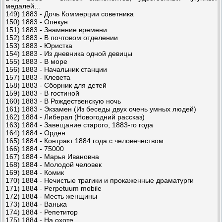
медалей…
149) 1883 - Дочь Коммерции советника
150) 1883 - Опекун
151) 1883 - Знамение времени
152) 1883 - В почтовом отделении
153) 1883 - Юристка
154) 1883 - Из дневника одной девицы
155) 1883 - В море
156) 1883 - Начальник станции
157) 1883 - Клевета
158) 1883 - Сборник для детей
159) 1883 - В гостиной
160) 1883 - В Рождественскую ночь
161) 1883 - Экзамен (Из беседы двух очень умных людей)
162) 1884 - Либерал (Новогодний рассказ)
163) 1884 - Завещание старого, 1883-го года
164) 1884 - Орден
165) 1884 - Контракт 1884 года с человечеством
166) 1884 - 75000
167) 1884 - Марья Ивановна
168) 1884 - Молодой человек
169) 1884 - Комик
170) 1884 - Нечистые трагики и прокаженные драматурги
171) 1884 - Perpetuum mobile
172) 1884 - Месть женщины
173) 1884 - Ванька
174) 1884 - Репетитор
175) 1884 - На охоте