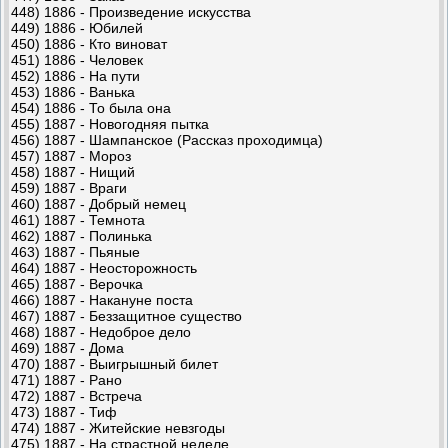
448) 1886 - Произведение искусства
449) 1886 - Юбилей
450) 1886 - Кто виноват
451) 1886 - Человек
452) 1886 - На пути
453) 1886 - Ванька
454) 1886 - То была она
455) 1887 - Новогодняя пытка
456) 1887 - Шампанское (Рассказ проходимца)
457) 1887 - Мороз
458) 1887 - Нищий
459) 1887 - Враги
460) 1887 - Добрый немец
461) 1887 - Темнота
462) 1887 - Полинька
463) 1887 - Пьяные
464) 1887 - Неосторожность
465) 1887 - Верочка
466) 1887 - Накануне поста
467) 1887 - Беззащитное существо
468) 1887 - Недоброе дело
469) 1887 - Дома
470) 1887 - Выигрышный билет
471) 1887 - Рано
472) 1887 - Встреча
473) 1887 - Тиф
474) 1887 - Житейские невзгоды
475) 1887 - На страстной неделе