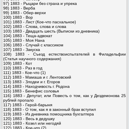
97) 1883 - Рыцари без страха и упрека
98) 1883 - Верба
99) 1883 - Обер-верхи
100) 1883 - Вор
101) 1883 - Лист (Кое-что пасхальное)
102) 1883 - Слова, слова и слова
103) 1883 - Двадцать шесть (Выписки из дневника)
104) 1883 - Теща-адвокат
105) 1883 - Моя Нана
106) 1883 - Случай с классиком
107) 1883 - Закуска
108) 1883 - Съезд естествоиспытателей в Филадельфии
(Статья научного содержания)
109) 1883 - Кот
110) 1883 - Раз в год
111) 1883 - Кое-что (1)
112) 1883 - Мамаша и г. Лентовский
113) 1883 - Злодеи и г. Егоров
114) 1883 - Находчивость г. Родона
115) 1883 - Бенефис соловья
116) 1883 - Депутат, или Повесть о том, как у Дездемонова 25
рублей пропало
117) 1883 - Герой-барыня
118) 1883 - О том, как я в законный брак вступил
119) 1883 - Из дневника помощника бухгалтера
120) 1883 - Весь в дедушку
121) 1883 - Козел или негодяй
122) 1883 - Кое-что (2)