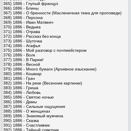
365) 1886 - Глупый француз
366) 1886 - Блины
367) 1886 - О бренности (Масленичная тема для проповеди)
368) 1886 - Персона
369) 1886 - Иван Матвеич
370) 1886 - Ведьма
371) 1886 - Отрава
372) 1886 - Рассказ без конца
373) 1886 - Шуточка
374) 1886 - Агафья
375) 1886 - Мой разговор с почтмейстером
376) 1886 - Волк
377) 1886 - В Париж!
378) 1886 - Весной
379) 1886 - Много бумаги (Архивное изыскание)
380) 1886 - Кошмар
381) 1886 - Грач
382) 1886 - На реке (Весенние картинки)
383) 1886 - Гриша
384) 1886 - Любовь
385) 1886 - Святою ночью
386) 1886 - Дамы
387) 1886 - Сильные ощущения
388) 1886 - О женщинах
389) 1886 - Знакомый мужчина
390) 1886 - Сказка
391) 1886 - Счастливчик
392) 1886 - Тайный советник