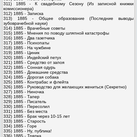
311) 1885 - К свадебному Сезону (Из записной книжки
комиссионера)
312) 1885 - Записка
313) 1885 - Общее образование (Последние выводы
зубоврачебной науки)
314) 1885 - Врачебные советы
315) 1885 - Мнения по поводу шляпной катастрофы
316) 1885 - Два газетчика
317) 1885 - Психопаты
318) 1885 - На чужбине
319) 1885 - Циник
320) 1885 - Индейский петух
321) 1885 - Средство от запоя
322) 1885 - Сонная одурь
323) 1885 - Домашние средства
324) 1885 - Дорогая собака
325) 1885 - Контрабас и флейта
326) 1885 - Руководство для желающих жениться (Секретно)
327) 1885 - Ниночка
328) 1885 - Тапер
329) 1885 - Писатель
330) 1885 - Пересолил
331) 1885 - Без места
332) 1885 - Брак через 10-15 лет
333) 1885 - Старость
334) 1885 - Горе
335) 1885 - Ну, публика!
336) 1885 - Тряпка