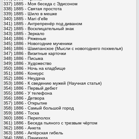
337) 1885 - Моя беседа с Эдисоном
338) 1885 - Святая простота
339) 1885 - Шило в мешке
340) 1885 - Mari d'elle
341) 1885 - Антрепренёр под диваном
342) 1885 - Восклицательный знак
343) 1885 - Зеркало
344) 1886 - Ряженые
345) 1886 - Новогодние мученики
346) 1886 - Шампанское (Мысли с новогоднего похмелья)
347) 1886 - Визитные карточки
348) 1886 - Письма
349) 1886 - Художество
350) 1886 - Ночь на кладбище
351) 1886 - Конкурс
352) 1886 - Неудача
353) 1886 - К сведению мужей (Научная статья)
354) 1886 - Первый дебют
355) 1886 - У телефона
356) 1886 - Детвора
357) 1886 - Открытие
358) 1886 - Самый большой город
359) 1886 - Тоска
360) 1886 - Переполох
361) 1886 - Беседа пьяного с трезвым чёртом
362) 1886 - Анюта
363) 1886 - Актёрская гибель
364) 1886 - Панихида