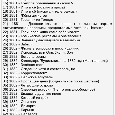
16) 1881 - Контора объявлений Антоши Ч.
17) 1881 - И то и сё (поэзия и проза)
18) 1881 - И то и сё (письма и телеграммы)
19) 1881 - Жёны артистов
20) 1881 - Грешник из Толедо
21) 1881 - Дополнительные вопросы к личным картам
статистической переписи, предлагаемые Антошей Чехонте
22) 1881 - Гречневая каша сама себя хвалит
23) 1881 - Комические рекламы и объявления
24) 1881 - Задачи сумасшедшего математика
25) 1882 - Забыл!
26) 1882 - Жизнь в вопросах и восклицаниях
27) 1882 - Исповедь, или Оля, Женя, Зоя
28) 1882 - Встреча весны
29) 1882 - Календарь 'Будильника' на 1882 год (Март-апрель)
30) 1882 - Зелёная коса
31) 1882 - Свидание хотя и состоялось, но...
32) 1882 - Корреспондент
33) 1882 - Сельские эскулапы
34) 1882 - Пропащее дело (Водевильное происшествие)
35) 1882 - Летающие острова
36) 1882 - Скверная история (Нечто романообразное)
37) 1882 - Двадцать девятое июня
38) 1882 - Который из трёх
39) 1882 - Он и она
40) 1882 - Ярмарка
41) 1882 - Барыня
42) 1882 - Нарвался