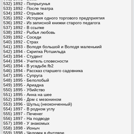
532) 1892 - Попрыгунья
533) 1892 - После театра
534) 1892 - Отрывок
535) 1892 - История одного торгового предприятия
536) 1892 - Из записной книжки старого педагога
537) 1892 - В ссылке
538) 1892 - Рыбья любовь
539) 1892 - Соседи
540) 1892 - Страх
541) 1893 - Володя большой и Володя маленький
542) 1894 - Скрипка Ротшильда
543) 1894 - Студент
544) 1894 - Учитель словесности
545) 1894 - В усадьбе.fb2
546) 1894 - Рассказ старшего садовника
547) 1895 - Супруга
548) 1895 - Белолобый
549) 1895 - Ариадна
550) 1895 - Убийство
551) 1895 - Анна на шее
552) 1896 - Дом с мезонином
553) 1896 - Шульц (неоконченный)
554) 1897 - В родном углу
555) 1897 - Печенег
556) 1897 - На подводе
557) 1898 - У знакомых
558) 1898 - Ионыч
559) 1898 - Человек в футляре