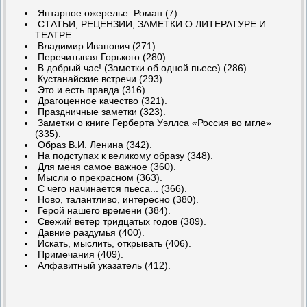
Янтарное ожерелье. Роман (7).
СТАТЬИ, РЕЦЕНЗИИ, ЗАМЕТКИ О ЛИТЕРАТУРЕ И
ТЕАТРЕ
Владимир Иванович (271).
Перечитывая Горького (280).
В добрый час! (Заметки об одной пьесе) (286).
Кустанайские встречи (293).
Это и есть правда (316).
Драгоценное качество (321).
Праздничные заметки (323).
Заметки о книге Герберта Уэллса «Россия во мгле»
(335).
Образ В.И. Ленина (342).
На подступах к великому образу (348).
Для меня самое важное (360).
Мысли о прекрасном (363).
С чего начинается пьеса... (366).
Ново, талантливо, интересно (380).
Герой нашего времени (384).
Свежий ветер тридцатых годов (389).
Давние раздумья (400).
Искать, мыслить, открывать (406).
Примечания (409).
Алфавитный указатель (412).