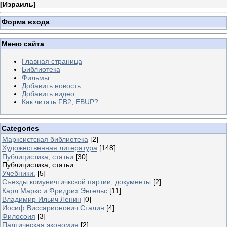
[
Израиль
]
Форма входа
Меню сайта
Главная страница
Библиотека
Фильмы
Добавить новость
Добавить видео
Как читать FB2, EBUP?
Categories
Марксистская библиотека
[2]
Художественная литература
[148]
Публицистика, статьи
[30]
Публицистика, статьи
Учебники.
[5]
Съезды комуничтичкской партии, документы
[2]
Карл Маркс и Фридрих Энгельс
[11]
Владимир Ильич Ленин
[0]
Иосиф Виссарионович Сталин
[4]
Филосоия
[3]
Палтическая экономия
[2]