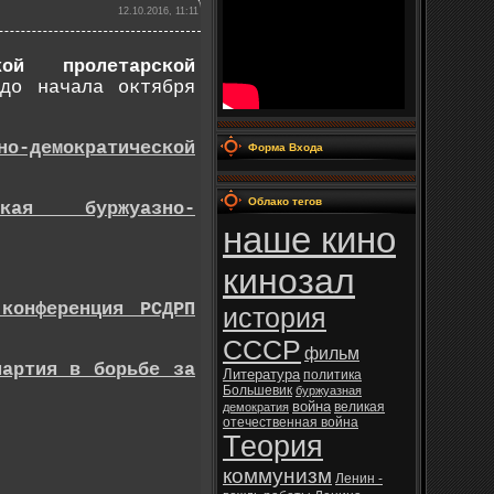
12.10.2016, 11:11
кой пролетарской
до начала октября
но-демократической
Форма Входа
Облако тегов
ьская буржуазно-
наше кино
кинозал
 конференция РСДРП
история
СССР
фильм
партия в борьбе за
Литература
политика
Большевик
буржуазная
война
великая
демократия
отечественная война
Теория
коммунизм
Ленин -