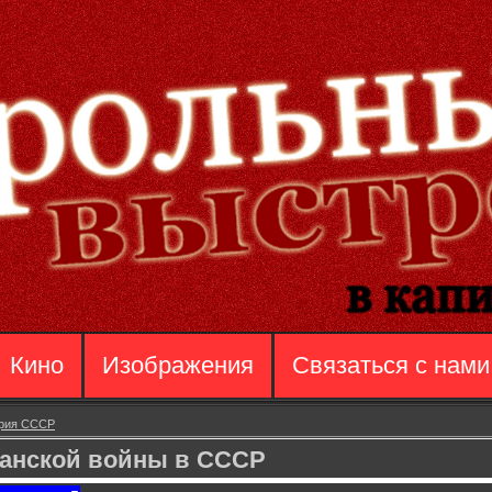
Кино
Изображения
Связаться с нами
рия СССР
данской войны в СССР