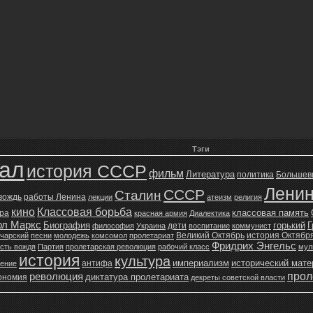
Тэги
зал
история СССР
фильм
Литература
политика
Большев
Лени
СССР
Сталин
 вождь
работы Ленина
лекции
атеизм
религия
кино
Классовая борьба
классовая память
ура
красная армия
Диалектика
рл Маркс
Биография
горький
Г
дети
философия
Украина
воспитание
коммунист
Великий Октябрь
история Октябр
чарский
песни
молодежь
комсомол
пролетариат
Фридрих Энгельс
сть вождя
Партия
пролетарская революция
рабочий класс
мул
история
культура
империализм
исторический мат
антифа
жение
прол
революция
диктатура пролетариата
ономия
декреты советской власти