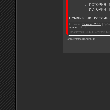
ИСТОРИЯ 
ИСТОРИЯ 
Ссылка на источн
Категория
:
История СССР
|
Доба
горький
,
СССР
Просмотров
:
1845
|
Загрузок
:
68
Всего комментариев
:
0