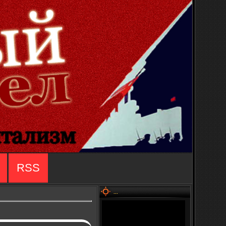
RSS
...