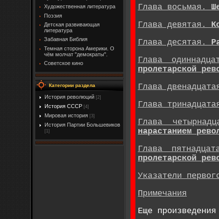
Глава восьмая.
Ш
Художественная литература
Поэзия
Глава девятая.
К
Детская развивающая
литература
Забавная Библия
Глава десятая.
Р
Темная сторона Америки. О
чём молчат "демократы".
Глава одиннадц
Советское кино
пролетарской рев
Глава двенадцат
Категории раздела
История революций
[2]
Глава тринадцат
История СССР
[4]
Мировая история
[3]
Глава четырнад
История Партии Большевиков
нарастанием рево
[1]
Глава пятнадца
пролетарской рев
Указатели первог
Примечания
Еще произведения