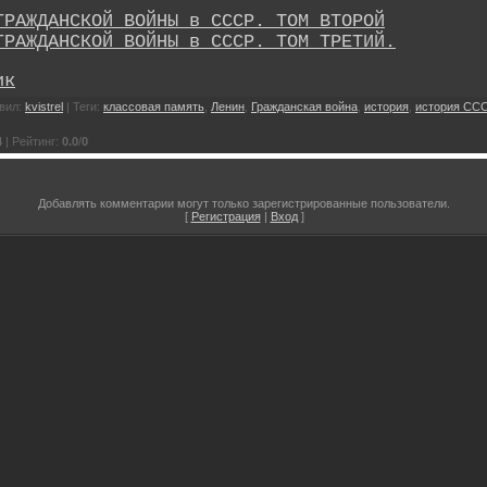
ГРАЖДАНСКОЙ ВОЙНЫ в СССР. ТОМ ВТОРОЙ
ГРАЖДАНСКОЙ ВОЙНЫ в СССР. ТОМ ТРЕТИЙ.
ик
вил
:
kvistrel
|
Теги
:
классовая память
,
Ленин
,
Гражданская война
,
история
,
история СС
4
|
Рейтинг
:
0.0
/
0
Добавлять комментарии могут только зарегистрированные пользователи.
[
Регистрация
|
Вход
]