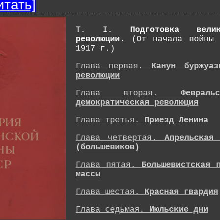
итать]
Т. I.
Подготовка вели
революции
. (От начала войны 
1917 г.)
Глава первая.
Канун буржуаз
революции
Глава вторая.
Феврал
демократическая революция
Глава третья.
Приезд Ленина
Глава четвертая.
Апрельская
(большевиков)
Глава пятая.
Большевистская 
массы
Глава шестая.
Красная гвардия
Глава седьмая.
Июльские дни