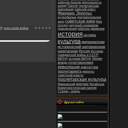
рабочая борьба
деятельность
вождя
Партия
пролетарская
революция
рабочий класс
Фридрих Энгельс
мультфильм
документальное
советское кино
кино
Мао
Цзэдун
научный социализм
СР
,
классовая война
,
приключения
рабочее движение
история
антифа
культура
империализм
исторический материализм
капитализм
Россия
История
гражданской войны в СССР
Ленин
ВКП(б)
история ВКП(б)
вождь
политэкономия
революция
диктатура
пролетариата
декреты
советской власти
пролетарская культура
критика
Маяковский
Китайская
Коммунистическая партия
Сталин - вождь
Друзья сайта