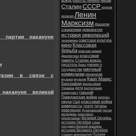
вождь
работы Ленина
лекции
СССР
Сталин
атеизм
Ленин
религия
Марксизм
фашизм
социализм
демократия
история революций
й партии накануне
советская культура
экономика
кино
Классовая
борьба
красная армия
классовая
Диалектика
память
Сталин вождь
и
писатель
учение о
Боец
научный
государстве
коммунизм
ленинизм
жуазии в связи с
Карл Маркс
музыка
мультик
Биография
философия
дети
Украина
воспитание
 накануне великой
горький
коммунист
Гражданская война
энгельс
наука
классовая война
США
коммунисты
театр
титаны
революции
Луначарский
песни
молодежь
комсомол
Великий Октябрь
пролетариат
история Октября
слом
государственной машины
история Великого Октября
Поэзия
социал-демократия