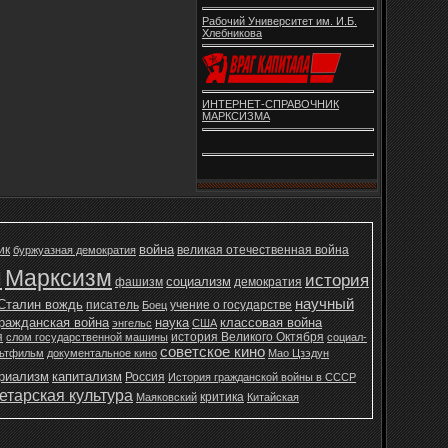
Рабочий Университет им. И.Б.
Хлебникова
ИНТЕРНЕТ-СПРАВОЧНИК
МАРКСИЗМА
война
ик
великая отечественная война
буржуазная демократия
н
Марксизм
история
социализм
фашизм
демократия
научный
Сталин вождь
писатель
учение о государстве
Боец
ражданская война
наука
классовая война
энгельс
США
я
история Великого Октября
слом государственной машины
социал-
советское кино
ьтфильм
документальное кино
Мао Цзэдун
ериализм
капитализм
Россия
История гражданской войны в СССР
етарская культура
критика
Маяковский
Китайская