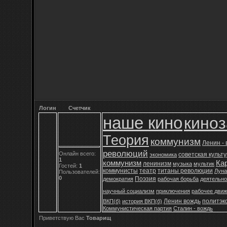
Логин
Счетчик
наше кино
кино
Теория
коммунизм
Ленин -
революций
Онлайн всего:
советская культ
экономика
1
коммунизм
Ка
ленинизм
музыка
мультик
Гостей:
1
коммунисты
театр
титаны революции
Луна
Пользователей:
0
Поэзия
демократия
рабочая борьба
деятельно
научный социализм
приключения
рабочее дви
Ленин вождь
политэк
ВКП(б)
история ВКП(б)
Коммунистическая партия
Сталин - вождь
Приветствую Вас
Товарищ