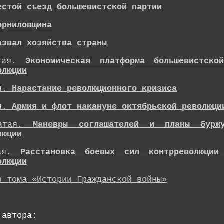
естой съезд большевистской партии
орниловщина
азвал хозяйства страны
атая.
Экономическая платформа большевистско
олюции
ая.
Нарастание революционного кризиса
ая.
Армия и флот накануне октябрьской революци
цатая.
Маневры соглашателей и планы бур
люции
тая.
Расстановка боевых сил контрреволюции
олюции
о тома «Истории Гражданской войны»
 автора: