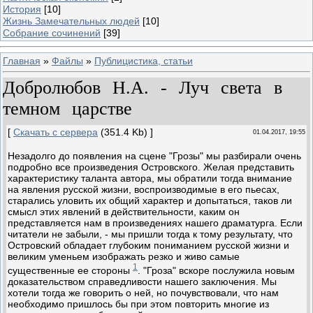
История
[10]
Жизнь Замечательных людей
[10]
Собрание сочинений
[39]
Главная
»
Файлы
»
Публицистика, статьи
Добролюбов Н.А. - Луч света в
темном царстве
[
Скачать с сервера
(351.4 Kb) ]
01.04.2017, 19:55
Незадолго до появления на сцене "Грозы" мы разбирали очень
подробно все произведения Островского. Желая представить
характеристику таланта автора, мы обратили тогда внимание
на явления русской жизни, воспроизводимые в его пьесах,
старались уловить их общий характер и допытаться, таков ли
смысл этих явлений в действительности, каким он
представляется нам в произведениях нашего драматурга. Если
читатели не забыли, - мы пришли тогда к тому результату, что
Островский обладает глубоким пониманием русской жизни и
великим уменьем изображать резко и живо самые
1
существенные ее стороны
. "Гроза" вскоре послужила новым
доказательством справедливости нашего заключения. Мы
хотели тогда же говорить о ней, но почувствовали, что нам
необходимо пришлось бы при этом повторить многие из