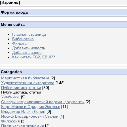
[
Израиль
]
Форма входа
Меню сайта
Главная страница
Библиотека
Фильмы
Добавить новость
Добавить видео
Как читать FB2, EBUP?
Categories
Марксистская библиотека
[2]
Художественная литература
[148]
Публицистика, статьи
[30]
Публицистика, статьи
Учебники.
[5]
Съезды комуничтичкской партии, документы
[2]
Карл Маркс и Фридрих Энгельс
[11]
Владимир Ильич Ленин
[0]
Иосиф Виссарионович Сталин
[4]
Филосоия
[3]
Палтическая экономия
[2]