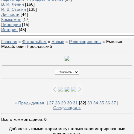
В. И. Ленин
[166]
И. В. Сталин
[135]
Личности
[44]
Комсомол
[17]
Пионерия
[15]
История
[45]
Главная
»
Фотоальбом
»
Новые
»
Революционеры
» Емельян
Михайлович Ярославский
« Предыдущая
|
27
28
29
30
31
[
32
]
33
34
35
36
37
|
Следующая »
Всего комментариев
:
0
Добавлять комментарии могут только зарегистрированные
пользователи.