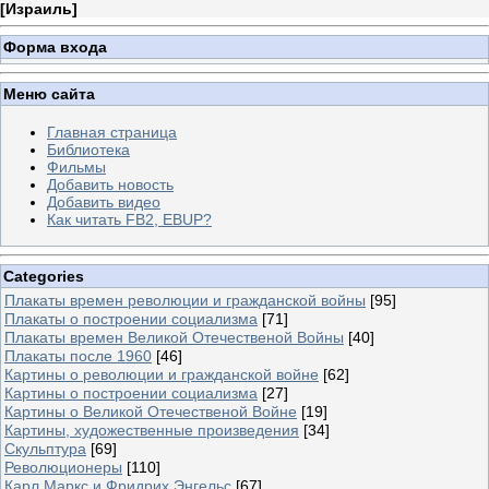
[
Израиль
]
Форма входа
Меню сайта
Главная страница
Библиотека
Фильмы
Добавить новость
Добавить видео
Как читать FB2, EBUP?
Categories
Плакаты времен революции и гражданской войны
[95]
Плакаты о построении социализма
[71]
Плакаты времен Великой Отечественой Войны
[40]
Плакаты после 1960
[46]
Картины о революции и гражданской войне
[62]
Картины о построении социализма
[27]
Картины о Великой Отечественой Войне
[19]
Картины, художественные произведения
[34]
Скульптура
[69]
Революционеры
[110]
Карл Маркс и Фридрих Энгельс
[67]