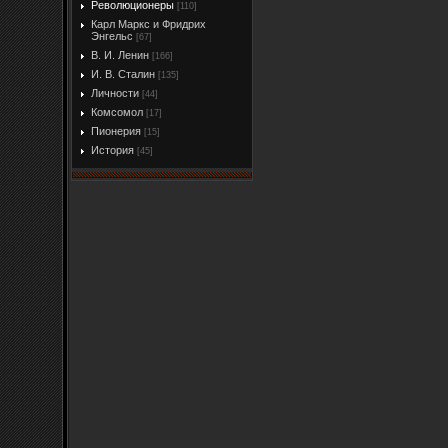
Революционеры
[110]
Карл Маркс и Фридрих
Энгельс
[67]
В. И. Ленин
[166]
И. В. Сталин
[135]
Личности
[44]
Комсомол
[17]
Пионерия
[15]
История
[45]