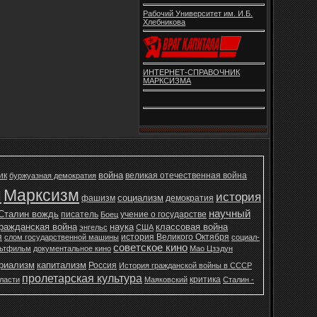
Рабочий Университет им. И.Б.
Хлебникова
ИНТЕРНЕТ-СПРАВОЧНИК
МАРКСИЗМА
война
ик
великая отечественная война
буржуазная демократия
н
Марксизм
история
социализм
фашизм
демократия
научный
Сталин вождь
писатель
учение о государстве
Боец
ражданская война
наука
классовая война
энгельс
США
я
история Великого Октября
слом государственной машины
социал-
советское кино
ьтфильм
документальное кино
Мао Цзэдун
ериализм
капитализм
Россия
История гражданской войны в СССР
пролетарская культура
критика
ласти
Маяковский
Сталин -