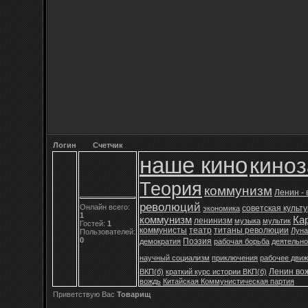
Логин
Счетчик
наше кино
кино
Теория
коммунизм
Ленин -
революций
Онлайн всего:
советская культ
экономика
1
коммунизм
Ка
ленинизм
музыка
мультик
Гостей:
1
коммунисты
театр
титаны революции
Луна
Пользователей:
0
Поэзия
демократия
рабочая борьба
деятельно
научный социализм
приключения
рабочее дви
Ленин во
ВКП(б)
краткий курс истории ВКП(б)
вождь
Китайская Коммунистическая партия
Приветствую Вас
Товарищ