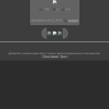
745
0
0.0
В реальном размере
Добавлено
26.11.2016
lecturer
610x391
/ 33.9Kb
Добавлять комментарии могут только зарегистрированные пользователи.
[
Регистрация
|
Вход
]