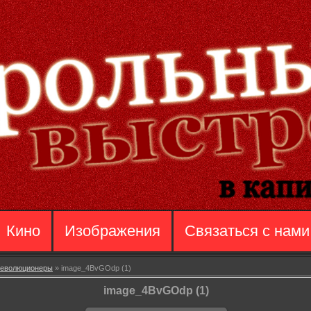
Кино
Изображения
Связаться с нами
еволюционеры
» image_4BvGOdp (1)
image_4BvGOdp (1)