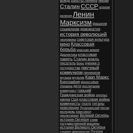
вождь
работы Ленина
лекции
СССР
Сталин
атеизм
Ленин
религия
Марксизм
фашизм
социализм
демократия
история революций
советская культура
экономика
кино
Классовая
борьба
красная армия
классовая
Диалектика
память
Сталин вождь
писатель
учение о
Боец
научный
государстве
коммунизм
ленинизм
Карл Маркс
музыка
мультик
Биография
философия
дети
Украина
воспитание
горький
коммунист
Гражданская война
энгельс
наука
классовая война
США
коммунисты
театр
титаны
революции
Луначарский
песни
молодежь
комсомол
Великий Октябрь
пролетариат
история Октября
слом
государственной машины
история Великого Октября
Поэзия
социал-демократия