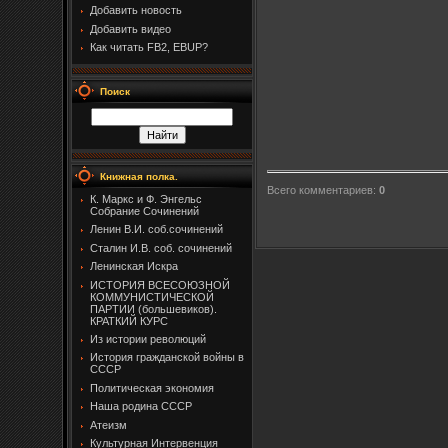
Добавить новость
Добавить видео
Как читать FB2, EBUP?
Поиск
Книжная полка.
Всего комментариев
:
0
К. Маркс и Ф. Энгельс
Собрание Сочинений
Ленин В.И. соб.сочинений
Сталин И.В. соб. сочинений
Ленинская Искра
ИСТОРИЯ ВСЕСОЮЗНОЙ
КОММУНИСТИЧЕСКОЙ
ПАРТИИ (большевиков).
КРАТКИЙ КУРС
Из истории революций
История гражданской войны в
СССР
Политическая экономия
Наша родина СССР
Атеизм
Культурная Интервенция