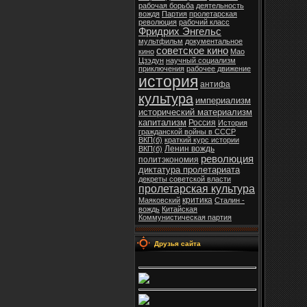
рабочая борьба
деятельность
вождя
Партия
пролетарская
революция
рабочий класс
Фридрих Энгельс
мультфильм
документальное
советское кино
кино
Мао
Цзэдун
научный социализм
приключения
рабочее движение
история
антифа
культура
империализм
исторический материализм
капитализм
Россия
История
гражданской войны в СССР
ВКП(б)
краткий курс истории
Ленин вождь
ВКП(б)
революция
политэкономия
диктатура пролетариата
декреты советской власти
пролетарская культура
критика
Маяковский
Сталин -
вождь
Китайская
Коммунистическая партия
Друзья сайта