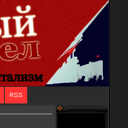
RSS
...