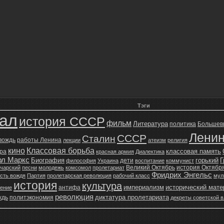
Тэги
зал
история СССР
фильм
Литература
политика
Большев
Лени
СССР
Сталин
 вождь
работы Ленина
лекции
атеизм
религия
кино
Классовая борьба
классовая память
ура
красная армия
Диалектика
рл Маркс
Биография
горький
Г
дети
философия
Украина
воспитание
коммунист
Великий Октябрь
история Октябр
чарский
песни
молодежь
комсомол
пролетариат
Фридрих Энгельс
сть вождя
Партия
пролетарская революция
рабочий класс
мул
история
культура
империализм
исторический мат
антифа
жение
революция
диктатура пролетариата
ждь
политэкономия
декреты советской в