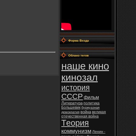
Форма Входа
Облако тегов
наше кино
кинозал
история
СССР
фильм
Литература
политика
Большевик
буржуазная
война
великая
демократия
отечественная война
Теория
коммунизм
Ленин -