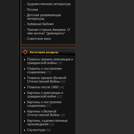
Художественная литература
Поэзия
Детская развивающая
литература
Забавная Библия
Темная сторона Америки. О
чём молчат "демократы".
Советское кино
Категории раздела
Плакаты времен революции и
гражданской войны
[95]
Плакаты о построении
социализма
[71]
Плакаты времен Великой
Отечественой Войны
[40]
Плакаты после 1960
[46]
Картины о революции и
гражданской войне
[62]
Картины о построении
социализма
[27]
Картины о Великой
Отечественой Войне
[19]
Картины, художественные
произведения
[34]
Скульптура
[69]