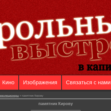
Кино
Изображения
Связаться с нами
еволюционеры
» памятник Кирову
памятник Кирову