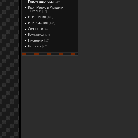
Революционеры
[110]
Карл Маркс и Фридрих
Энгельс
[67]
В. И. Ленин
[166]
И. В. Сталин
[135]
Личности
[44]
Комсомол
[17]
Пионерия
[15]
История
[45]