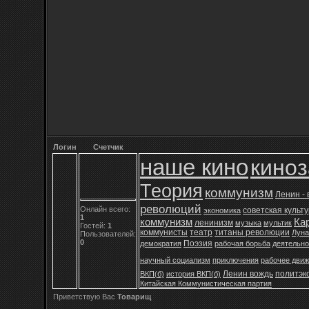
Логин
Счетчик
наше кино
кино
Теория
коммунизм
Ленин -
революций
Онлайн всего:
советская культ
экономика
1
коммунизм
Ка
ленинизм
музыка
мультик
Гостей:
1
коммунисты
театр
титаны революции
Луна
Пользователей:
0
Поэзия
демократия
рабочая борьба
деятельно
научный социализм
приключения
рабочее дви
Ленин вождь
политэк
ВКП(б)
история ВКП(б)
Китайская Коммунистическая партия
Приветствую Вас
Товарищ