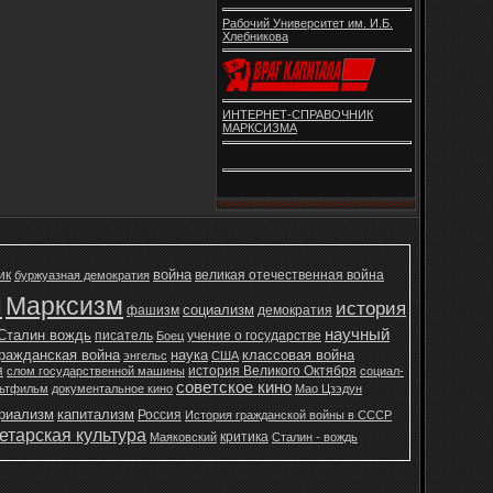
Рабочий Университет им. И.Б.
Хлебникова
ИНТЕРНЕТ-СПРАВОЧНИК
МАРКСИЗМА
война
ик
великая отечественная война
буржуазная демократия
н
Марксизм
история
социализм
фашизм
демократия
научный
Сталин вождь
писатель
учение о государстве
Боец
ражданская война
наука
классовая война
энгельс
США
я
история Великого Октября
слом государственной машины
социал-
советское кино
ьтфильм
документальное кино
Мао Цзэдун
ериализм
капитализм
Россия
История гражданской войны в СССР
етарская культура
критика
Маяковский
Сталин - вождь