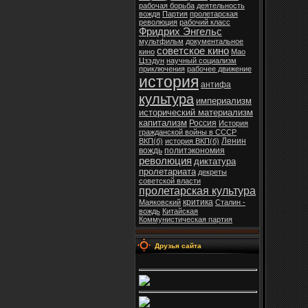
рабочая борьба
деятельность
вождя
Партия
пролетарская
революция
рабочий класс
Фридрих Энгельс
мультфильм
документальное
советское кино
кино
Мао
Цзэдун
научный социализм
приключения
рабочее движение
история
антифа
культура
империализм
исторический материализм
капитализм
Россия
История
гражданской войны в СССР
Ленин
ВКП(б)
история ВКП(б)
вождь
политэкономия
революция
диктатура
пролетариата
декреты
советской власти
пролетарская культура
критика
Маяковский
Сталин -
вождь
Китайская
Коммунистическая партия
Друзья сайта