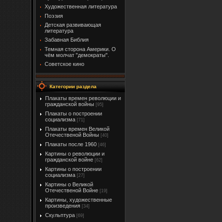
Художественная литература
Поэзия
Детская развивающая
литература
Забавная Библия
Темная сторона Америки. О
чём молчат "демократы".
Советское кино
Категории раздела
Плакаты времен революции и
гражданской войны
[95]
Плакаты о построении
социализма
[71]
Плакаты времен Великой
Отечественой Войны
[40]
Плакаты после 1960
[46]
Картины о революции и
гражданской войне
[62]
Картины о построении
социализма
[27]
Картины о Великой
Отечественой Войне
[19]
Картины, художественные
произведения
[34]
Скульптура
[69]