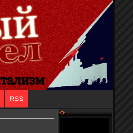
RSS
...