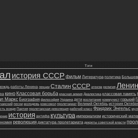
Тэги
зал
история СССР
фильм
Литература
политика
Большев
Лени
СССР
Сталин
 вождь
работы Ленина
лекции
атеизм
религия
кино
Классовая борьба
классовая память
ура
красная армия
Диалектика
рл Маркс
Биография
горький
Г
дети
философия
Украина
воспитание
коммунист
Великий Октябрь
история Октябр
чарский
песни
молодежь
комсомол
пролетариат
Фридрих Энгельс
сть вождя
Партия
пролетарская революция
рабочий класс
мул
история
культура
империализм
исторический мат
антифа
жение
прол
революция
диктатура пролетариата
ономия
декреты советской власти