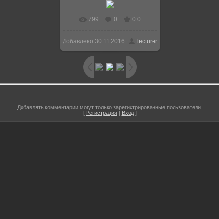
799
0
0.0
В реальном размере
Добавлено
30.11.2016
lecturer
750x514
/ 183.0Kb
Добавлять комментарии могут только зарегистрированные пользователи.
[
Регистрация
|
Вход
]