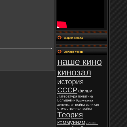
Форма Входа
Облако тегов
наше кино
кинозал
история
СССР
фильм
Литература
политика
Большевик
буржуазная
война
великая
демократия
отечественная война
Теория
коммунизм
Ленин -