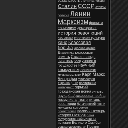
вождь
работы Ленина
лекции
СССР
Сталин
атеизм
Ленин
религия
Марксизм
фашизм
социализм
демократия
история революций
советская культура
экономика
кино
Классовая
борьба
красная армия
классовая
Диалектика
память
Сталин вождь
писатель
учение о
Боец
научный
государстве
коммунизм
ленинизм
Карл Маркс
музыка
мультик
Биография
философия
дети
Украина
воспитание
горький
коммунист
Гражданская война
энгельс
наука
классовая война
США
коммунисты
театр
титаны
революции
Луначарский
песни
молодежь
комсомол
Великий Октябрь
пролетариат
история Октября
слом
государственной машины
история Великого Октября
Поэзия
социал-демократия