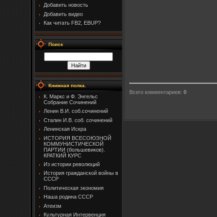
Добавить новость
Добавить видео
Как читать FB2, EBUP?
Поиск
Книжная полка.
Всего комментариев
:
0
К. Маркс и Ф. Энгельс
Собрание Сочинений
Ленин В.И. соб.сочинений
Сталин И.В. соб. сочинений
Ленинская Искра
ИСТОРИЯ ВСЕСОЮЗНОЙ
КОММУНИСТИЧЕСКОЙ
ПАРТИИ (большевиков).
КРАТКИЙ КУРС
Из истории революций
История гражданской войны в
СССР
Политическая экономия
Наша родина СССР
Атеизм
Культурная Интервенция