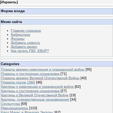
[
Израиль
]
Форма входа
Меню сайта
Главная страница
Библиотека
Фильмы
Добавить новость
Добавить видео
Как читать FB2, EBUP?
Categories
Плакаты времен революции и гражданской войны
[95]
Плакаты о построении социализма
[71]
Плакаты времен Великой Отечественой Войны
[40]
Плакаты после 1960
[46]
Картины о революции и гражданской войне
[62]
Картины о построении социализма
[27]
Картины о Великой Отечественой Войне
[19]
Картины, художественные произведения
[34]
Скульптура
[69]
Революционеры
[110]
Карл Маркс и Фридрих Энгельс
[67]