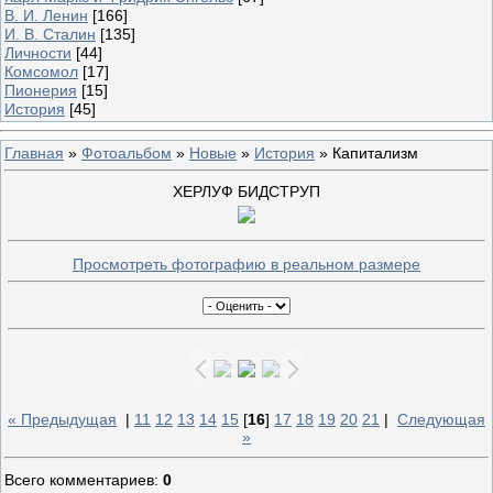
В. И. Ленин
[166]
И. В. Сталин
[135]
Личности
[44]
Комсомол
[17]
Пионерия
[15]
История
[45]
Главная
»
Фотоальбом
»
Новые
»
История
» Капитализм
ХЕРЛУФ БИДСТРУП
Просмотреть фотографию в реальном размере
« Предыдущая
|
11
12
13
14
15
[
16
]
17
18
19
20
21
|
Следующая
»
Всего комментариев
:
0