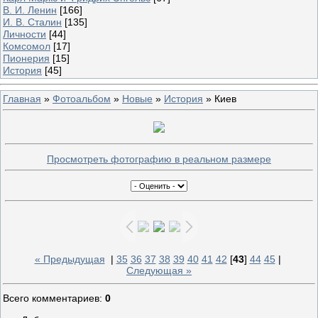
В. И. Ленин
[166]
И. В. Сталин
[135]
Личности
[44]
Комсомол
[17]
Пионерия
[15]
История
[45]
Главная
»
Фотоальбом
»
Новые
»
История
» Киев
Просмотреть фотографию в реальном размере
« Предыдущая
|
35
36
37
38
39
40
41
42
[
43
]
44
45
|
Следующая »
Всего комментариев
:
0