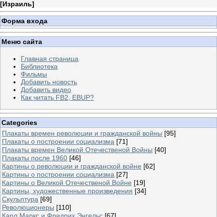
[
Израиль
]
Форма входа
Меню сайта
Главная страница
Библиотека
Фильмы
Добавить новость
Добавить видео
Как читать FB2, EBUP?
Categories
Плакаты времен революции и гражданской войны
[95]
Плакаты о построении социализма
[71]
Плакаты времен Великой Отечественой Войны
[40]
Плакаты после 1960
[46]
Картины о революции и гражданской войне
[62]
Картины о построении социализма
[27]
Картины о Великой Отечественой Войне
[19]
Картины, художественные произведения
[34]
Скульптура
[69]
Революционеры
[110]
Карл Маркс и Фридрих Энгельс
[67]