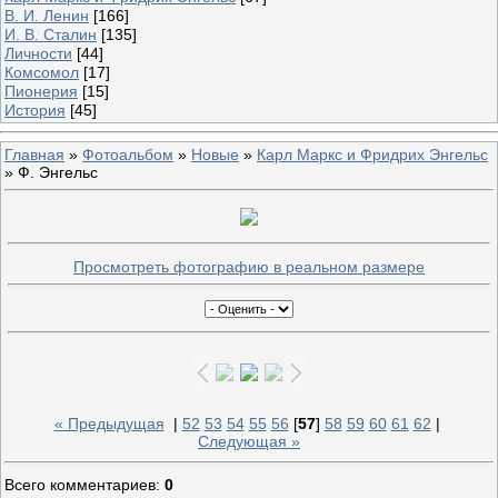
В. И. Ленин
[166]
И. В. Сталин
[135]
Личности
[44]
Комсомол
[17]
Пионерия
[15]
История
[45]
Главная
»
Фотоальбом
»
Новые
»
Карл Маркс и Фридрих Энгельс
» Ф. Энгельс
Просмотреть фотографию в реальном размере
« Предыдущая
|
52
53
54
55
56
[
57
]
58
59
60
61
62
|
Следующая »
Всего комментариев
:
0