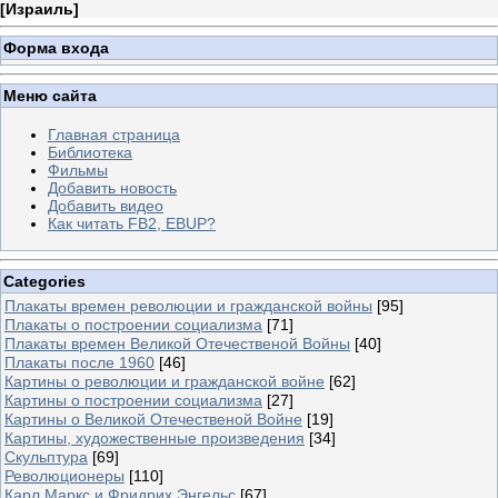
[
Израиль
]
Форма входа
Меню сайта
Главная страница
Библиотека
Фильмы
Добавить новость
Добавить видео
Как читать FB2, EBUP?
Categories
Плакаты времен революции и гражданской войны
[95]
Плакаты о построении социализма
[71]
Плакаты времен Великой Отечественой Войны
[40]
Плакаты после 1960
[46]
Картины о революции и гражданской войне
[62]
Картины о построении социализма
[27]
Картины о Великой Отечественой Войне
[19]
Картины, художественные произведения
[34]
Скульптура
[69]
Революционеры
[110]
Карл Маркс и Фридрих Энгельс
[67]