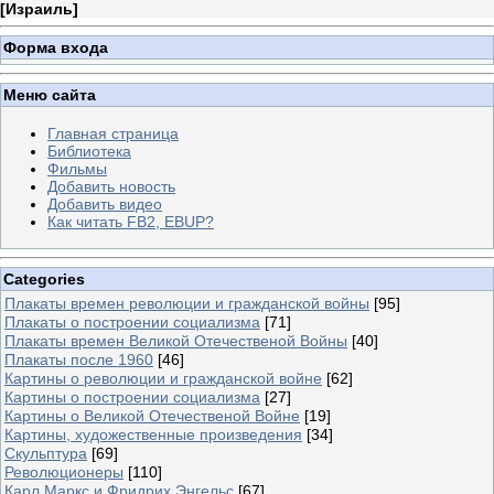
[
Израиль
]
Форма входа
Меню сайта
Главная страница
Библиотека
Фильмы
Добавить новость
Добавить видео
Как читать FB2, EBUP?
Categories
Плакаты времен революции и гражданской войны
[95]
Плакаты о построении социализма
[71]
Плакаты времен Великой Отечественой Войны
[40]
Плакаты после 1960
[46]
Картины о революции и гражданской войне
[62]
Картины о построении социализма
[27]
Картины о Великой Отечественой Войне
[19]
Картины, художественные произведения
[34]
Скульптура
[69]
Революционеры
[110]
Карл Маркс и Фридрих Энгельс
[67]