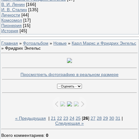
В. И. Ленин
[166]
И. В. Сталин
[135]
Личности
[44]
Комсомол
[17]
Пионерия
[15]
История
[45]
Главная
»
Фотоальбом
»
Новые
»
Карл Маркс и Фридрих Энгельс
» Фридрих Энгельс
Просмотреть фотографию в реальном размере
« Предыдущая
|
21
22
23
24
25
[
26
]
27
28
29
30
31
|
Следующая »
Всего комментариев
:
0