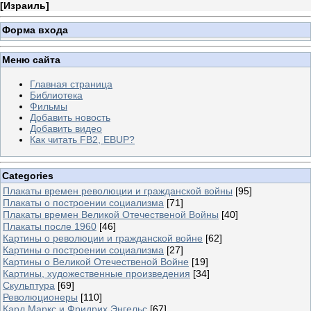
[
Израиль
]
Форма входа
Меню сайта
Главная страница
Библиотека
Фильмы
Добавить новость
Добавить видео
Как читать FB2, EBUP?
Categories
Плакаты времен революции и гражданской войны
[95]
Плакаты о построении социализма
[71]
Плакаты времен Великой Отечественой Войны
[40]
Плакаты после 1960
[46]
Картины о революции и гражданской войне
[62]
Картины о построении социализма
[27]
Картины о Великой Отечественой Войне
[19]
Картины, художественные произведения
[34]
Скульптура
[69]
Революционеры
[110]
Карл Маркс и Фридрих Энгельс
[67]