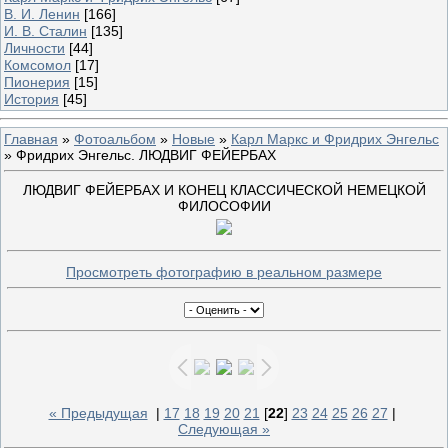
В. И. Ленин
[166]
И. В. Сталин
[135]
Личности
[44]
Комсомол
[17]
Пионерия
[15]
История
[45]
Главная
»
Фотоальбом
»
Новые
»
Карл Маркс и Фридрих Энгельс
» Фридрих Энгельс. ЛЮДВИГ ФЕЙЕРБАХ
ЛЮДВИГ ФЕЙЕРБАХ И КОНЕЦ КЛАССИЧЕСКОЙ НЕМЕЦКОЙ
ФИЛОСОФИИ
Просмотреть фотографию в реальном размере
« Предыдущая
|
17
18
19
20
21
[
22
]
23
24
25
26
27
|
Следующая »