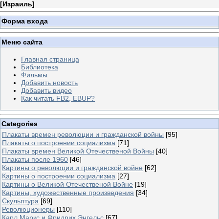
[
Израиль
]
Форма входа
Меню сайта
Главная страница
Библиотека
Фильмы
Добавить новость
Добавить видео
Как читать FB2, EBUP?
Categories
Плакаты времен революции и гражданской войны
[95]
Плакаты о построении социализма
[71]
Плакаты времен Великой Отечественой Войны
[40]
Плакаты после 1960
[46]
Картины о революции и гражданской войне
[62]
Картины о построении социализма
[27]
Картины о Великой Отечественой Войне
[19]
Картины, художественные произведения
[34]
Скульптура
[69]
Революционеры
[110]
Карл Маркс и Фридрих Энгельс
[67]