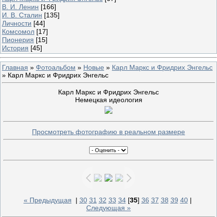
В. И. Ленин
[166]
И. В. Сталин
[135]
Личности
[44]
Комсомол
[17]
Пионерия
[15]
История
[45]
Главная
»
Фотоальбом
»
Новые
»
Карл Маркс и Фридрих Энгельс
» Карл Маркс и Фридрих Энгельс
Карл Маркс и Фридрих Энгельс
Немецкая идеология
Просмотреть фотографию в реальном размере
« Предыдущая
|
30
31
32
33
34
[
35
]
36
37
38
39
40
|
Следующая »