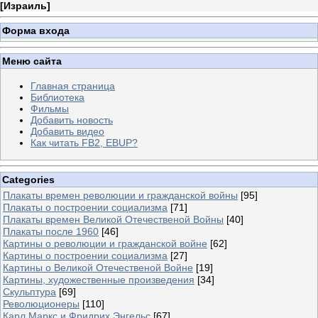
[
Израиль
]
Форма входа
Меню сайта
Главная страница
Библиотека
Фильмы
Добавить новость
Добавить видео
Как читать FB2, EBUP?
Categories
Плакаты времен революции и гражданской войны
[95]
Плакаты о построении социализма
[71]
Плакаты времен Великой Отечественой Войны
[40]
Плакаты после 1960
[46]
Картины о революции и гражданской войне
[62]
Картины о построении социализма
[27]
Картины о Великой Отечественой Войне
[19]
Картины, художественные произведения
[34]
Скульптура
[69]
Революционеры
[110]
Карл Маркс и Фридрих Энгельс
[67]