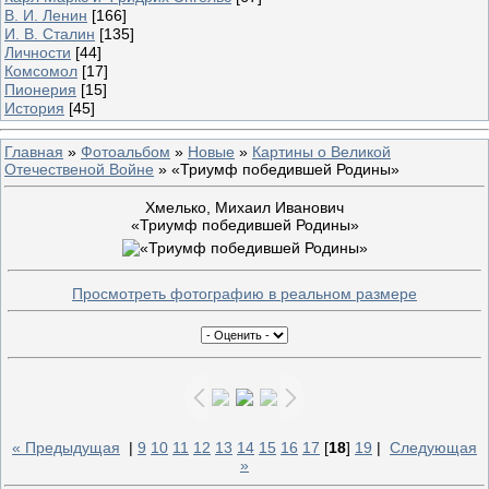
В. И. Ленин
[166]
И. В. Сталин
[135]
Личности
[44]
Комсомол
[17]
Пионерия
[15]
История
[45]
Главная
»
Фотоальбом
»
Новые
»
Картины о Великой
Отечественой Войне
» «Триумф победившей Родины»
Хмелько, Михаил Иванович
«Триумф победившей Родины»
Просмотреть фотографию в реальном размере
« Предыдущая
|
9
10
11
12
13
14
15
16
17
[
18
]
19
|
Следующая
»