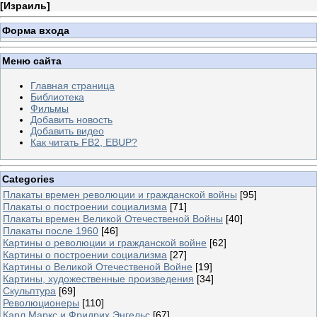
[
Израиль
]
Форма входа
Меню сайта
Главная страница
Библиотека
Фильмы
Добавить новость
Добавить видео
Как читать FB2, EBUP?
Categories
Плакаты времен революции и гражданской войны
[95]
Плакаты о построении социализма
[71]
Плакаты времен Великой Отечественой Войны
[40]
Плакаты после 1960
[46]
Картины о революции и гражданской войне
[62]
Картины о построении социализма
[27]
Картины о Великой Отечественой Войне
[19]
Картины, художественные произведения
[34]
Скульптура
[69]
Революционеры
[110]
Карл Маркс и Фридрих Энгельс
[67]