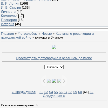
В. И. Ленин
[166]
И. В. Сталин
[135]
Личности
[44]
Комсомол
[17]
Пионерия
[15]
История
[45]
Главная
»
Фотоальбом
»
Новые
»
Картины о революции и
гражданской войне
» юнкера в Зимнем
Просмотреть фотографию в реальном размере
« Предыдущая
|
52
53
54
55
56
57
58
59
60
[
61
]
62
|
Следующая »
Всего комментариев
:
0