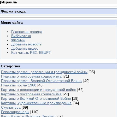
[
Израиль
]
Форма входа
Меню сайта
Главная страница
Библиотека
Фильмы
Добавить новость
Добавить видео
Как читать FB2, EBUP?
Categories
Плакаты времен революции и гражданской войны
[95]
Плакаты о построении социализма
[71]
Плакаты времен Великой Отечественой Войны
[40]
Плакаты после 1960
[46]
Картины о революции и гражданской войне
[62]
Картины о построении социализма
[27]
Картины о Великой Отечественой Войне
[19]
Картины, художественные произведения
[34]
Скульптура
[69]
Революционеры
[110]
Карл Маркс и Фридрих Энгельс
[67]