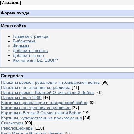
[
Израиль
]
Форма входа
Меню сайта
Главная страница
Библиотека
Фильмы
Добавить новость
Добавить видео
Как читать FB2, EBUP?
Categories
Плакаты времен революции и гражданской войны
[95]
Плакаты о построении социализма
[71]
Плакаты времен Великой Отечественой Войны
[40]
Плакаты после 1960
[46]
Картины о революции и гражданской войне
[62]
Картины о построении социализма
[27]
Картины о Великой Отечественой Войне
[19]
Картины, художественные произведения
[34]
Скульптура
[69]
Революционеры
[110]
Карл Маркс и Фридрих Энгельс
[67]