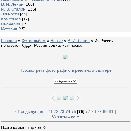
В. И. Ленин
[166]
И. В. Сталин
[135]
Личности
[44]
Комсомол
[17]
Пионерия
[15]
История
[45]
Главная
»
Фотоальбом
»
Новые
»
В. И. Ленин
» Из России
нэповской будет Россия социалистическая
Просмотреть фотографию в реальном размере
« Предыдущая
|
71
72
73
74
75
[
76
]
77
78
79
80
81
|
Следующая »
Всего комментариев
:
0