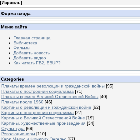
[
Израиль
]
Форма входа
Меню сайта
Главная страница
Библиотека
Фильмы
Добавить новость
Добавить видео
Как читать FB2, EBUP?
Categories
Плакаты времен революции и гражданской войны
[95]
Плакаты о построении социализма
[71]
Плакаты времен Великой Отечественой Войны
[40]
Плакаты после 1960
[46]
Картины о революции и гражданской войне
[62]
Картины о построении социализма
[27]
Картины о Великой Отечественой Войне
[19]
Картины, художественные произведения
[34]
Скульптура
[69]
Революционеры
[110]
Карл Маркс и Фридрих Энгельс
[67]