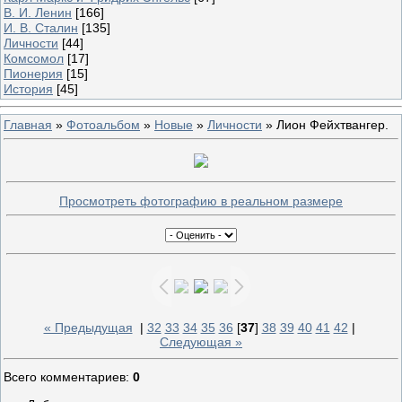
В. И. Ленин
[166]
И. В. Сталин
[135]
Личности
[44]
Комсомол
[17]
Пионерия
[15]
История
[45]
Главная
»
Фотоальбом
»
Новые
»
Личности
» Лион Фейхтвангер.
Просмотреть фотографию в реальном размере
« Предыдущая
|
32
33
34
35
36
[
37
]
38
39
40
41
42
|
Следующая »
Всего комментариев
:
0