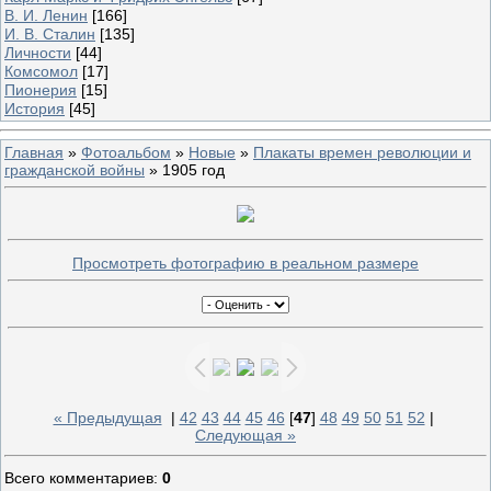
В. И. Ленин
[166]
И. В. Сталин
[135]
Личности
[44]
Комсомол
[17]
Пионерия
[15]
История
[45]
Главная
»
Фотоальбом
»
Новые
»
Плакаты времен революции и
гражданской войны
» 1905 год
Просмотреть фотографию в реальном размере
« Предыдущая
|
42
43
44
45
46
[
47
]
48
49
50
51
52
|
Следующая »
Всего комментариев
:
0