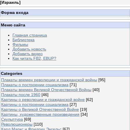
[
Израиль
]
Форма входа
Меню сайта
Главная страница
Библиотека
Фильмы
Добавить новость
Добавить видео
Как читать FB2, EBUP?
Categories
Плакаты времен революции и гражданской войны
[95]
Плакаты о построении социализма
[71]
Плакаты времен Великой Отечественой Войны
[40]
Плакаты после 1960
[46]
Картины о революции и гражданской войне
[62]
Картины о построении социализма
[27]
Картины о Великой Отечественой Войне
[19]
Картины, художественные произведения
[34]
Скульптура
[69]
Революционеры
[110]
Карл Маркс и Фридрих Энгельс
[67]