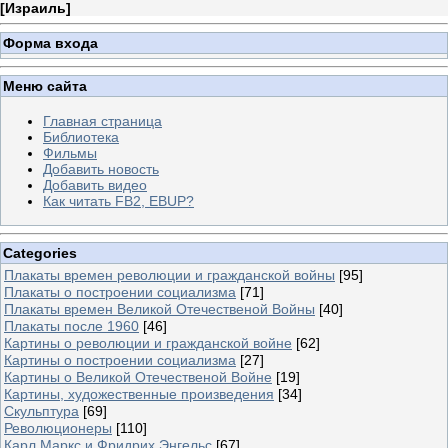
[
Израиль
]
Форма входа
Меню сайта
Главная страница
Библиотека
Фильмы
Добавить новость
Добавить видео
Как читать FB2, EBUP?
Categories
Плакаты времен революции и гражданской войны
[95]
Плакаты о построении социализма
[71]
Плакаты времен Великой Отечественой Войны
[40]
Плакаты после 1960
[46]
Картины о революции и гражданской войне
[62]
Картины о построении социализма
[27]
Картины о Великой Отечественой Войне
[19]
Картины, художественные произведения
[34]
Скульптура
[69]
Революционеры
[110]
Карл Маркс и Фридрих Энгельс
[67]