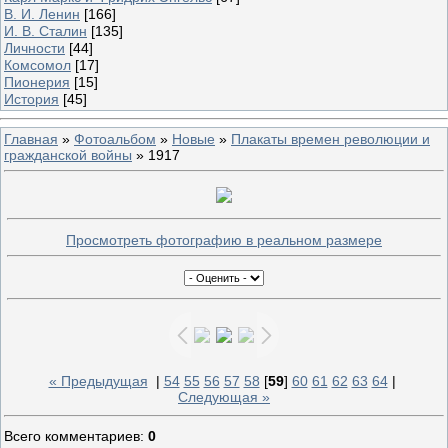
В. И. Ленин
[166]
И. В. Сталин
[135]
Личности
[44]
Комсомол
[17]
Пионерия
[15]
История
[45]
Главная
»
Фотоальбом
»
Новые
»
Плакаты времен революции и
гражданской войны
» 1917
Просмотреть фотографию в реальном размере
« Предыдущая
|
54
55
56
57
58
[
59
]
60
61
62
63
64
|
Следующая »
Всего комментариев
:
0