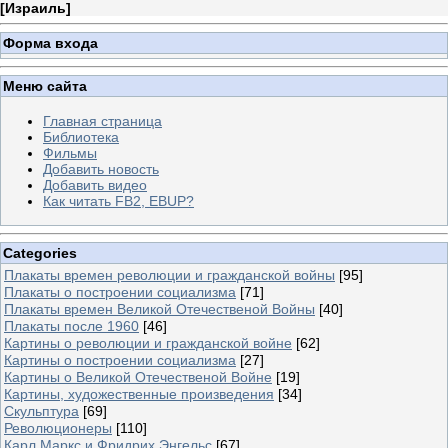
[
Израиль
]
Форма входа
Меню сайта
Главная страница
Библиотека
Фильмы
Добавить новость
Добавить видео
Как читать FB2, EBUP?
Categories
Плакаты времен революции и гражданской войны
[95]
Плакаты о построении социализма
[71]
Плакаты времен Великой Отечественой Войны
[40]
Плакаты после 1960
[46]
Картины о революции и гражданской войне
[62]
Картины о построении социализма
[27]
Картины о Великой Отечественой Войне
[19]
Картины, художественные произведения
[34]
Скульптура
[69]
Революционеры
[110]
Карл Маркс и Фридрих Энгельс
[67]