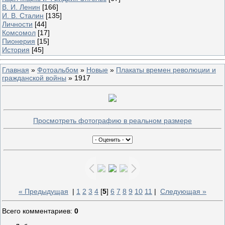
В. И. Ленин
[166]
И. В. Сталин
[135]
Личности
[44]
Комсомол
[17]
Пионерия
[15]
История
[45]
Главная
»
Фотоальбом
»
Новые
»
Плакаты времен революции и
гражданской войны
» 1917
Просмотреть фотографию в реальном размере
« Предыдущая
|
1
2
3
4
[
5
]
6
7
8
9
10
11
|
Следующая »
Всего комментариев
:
0