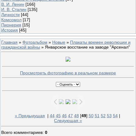
В. И. Ленин
[166]
И. В. Сталин
[135]
Личности
[44]
Комсомол
[17]
Пионерия
[15]
История
[45]
Главная
»
Фотоальбом
»
Новые
»
Плакаты времен революции и
гражданской войны
» Январское восстание на заводе "Арсенал"
Просмотреть фотографию в реальном размере
« Предыдущая
|
44
45
46
47
48
[
49
]
50
51
52
53
54
|
Следующая »
Всего комментариев
:
0