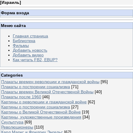
[
Израиль
]
Форма входа
Меню сайта
Главная страница
Библиотека
Фильмы
Добавить новость
Добавить видео
Как читать FB2, EBUP?
Categories
Плакаты времен революции и гражданской войны
[95]
Плакаты о построении социализма
[71]
Плакаты времен Великой Отечественой Войны
[40]
Плакаты после 1960
[46]
Картины о революции и гражданской войне
[62]
Картины о построении социализма
[27]
Картины о Великой Отечественой Войне
[19]
Картины, художественные произведения
[34]
Скульптура
[69]
Революционеры
[110]
Карл Маркс и Фридрих Энгельс
[67]