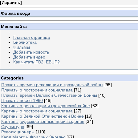
[
Израиль
]
Форма входа
Меню сайта
Главная страница
Библиотека
Фильмы
Добавить новость
Добавить видео
Как читать FB2, EBUP?
Categories
Плакаты времен революции и гражданской войны
[95]
Плакаты о построении социализма
[71]
Плакаты времен Великой Отечественой Войны
[40]
Плакаты после 1960
[46]
Картины о революции и гражданской войне
[62]
Картины о построении социализма
[27]
Картины о Великой Отечественой Войне
[19]
Картины, художественные произведения
[34]
Скульптура
[69]
Революционеры
[110]
Карл Маркс и Фридрих Энгельс
[67]