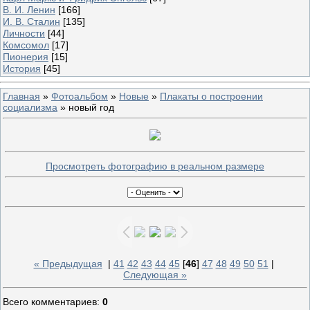
В. И. Ленин
[166]
И. В. Сталин
[135]
Личности
[44]
Комсомол
[17]
Пионерия
[15]
История
[45]
Главная
»
Фотоальбом
»
Новые
»
Плакаты о построении
социализма
» новый год
Просмотреть фотографию в реальном размере
« Предыдущая
|
41
42
43
44
45
[
46
]
47
48
49
50
51
|
Следующая »
Всего комментариев
:
0