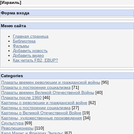
[
Израиль
]
Форма входа
Меню сайта
Главная страница
Библиотека
Фильмы
Добавить новость
Добавить видео
Как читать FB2, EBUP?
Categories
Плакаты времен революции и гражданской войны
[95]
Плакаты о построении социализма
[71]
Плакаты времен Великой Отечественой Войны
[40]
Плакаты после 1960
[46]
Картины о революции и гражданской войне
[62]
Картины о построении социализма
[27]
Картины о Великой Отечественой Войне
[19]
Картины, художественные произведения
[34]
Скульптура
[69]
Революционеры
[110]
Карл Маркс и Фридрих Энгельс
[67]