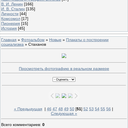
В. И. Ленин
[166]
И. В. Сталин
[135]
Личности
[44]
Комсомол
[17]
Пионерия
[15]
История
[45]
Главная
»
Фотоальбом
»
Новые
»
Плакаты о построении
социализма
» Стаханов
Просмотреть фотографию в реальном размере
« Предыдущая
|
46
47
48
49
50
[
51
]
52
53
54
55
56
|
Следующая »
Всего комментариев
:
0