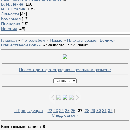
В. И. Ленин
[166]
И. В. Сталин
[135]
Личности
[44]
Комсомол
[17]
Пионерия
[15]
История
[45]
Главная
»
Фотоальбом
»
Новые
»
Плакаты времен Великой
Отечественой Войны
» Stalingrad 1942 Plakat
Просмотреть фотографию в реальном размере
« Предыдущая
|
22
23
24
25
26
[
27
]
28
29
30
31
32
|
Следующая »
Всего комментариев
:
0