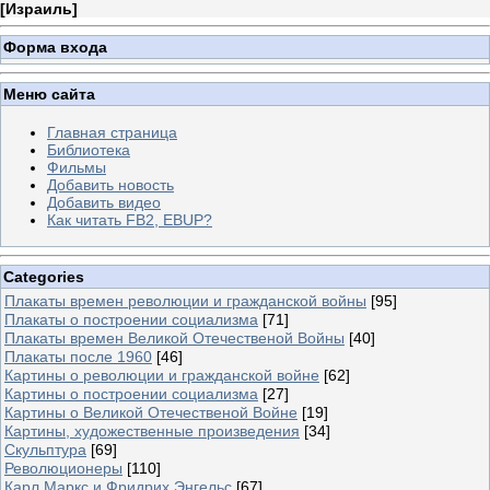
[
Израиль
]
Форма входа
Меню сайта
Главная страница
Библиотека
Фильмы
Добавить новость
Добавить видео
Как читать FB2, EBUP?
Categories
Плакаты времен революции и гражданской войны
[95]
Плакаты о построении социализма
[71]
Плакаты времен Великой Отечественой Войны
[40]
Плакаты после 1960
[46]
Картины о революции и гражданской войне
[62]
Картины о построении социализма
[27]
Картины о Великой Отечественой Войне
[19]
Картины, художественные произведения
[34]
Скульптура
[69]
Революционеры
[110]
Карл Маркс и Фридрих Энгельс
[67]