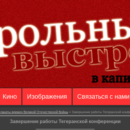
Кино
Изображения
Связаться с нами
лакаты времен Великой Отечественой Войны
» Завершение работы Тегеранской конф
Завершение работы Тегеранской конференции