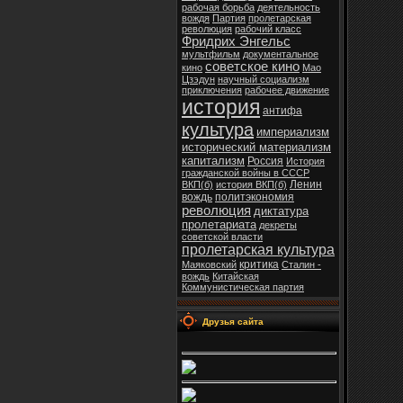
рабочая борьба
деятельность
вождя
Партия
пролетарская
революция
рабочий класс
Фридрих Энгельс
мультфильм
документальное
советское кино
кино
Мао
Цзэдун
научный социализм
приключения
рабочее движение
история
антифа
культура
империализм
исторический материализм
капитализм
Россия
История
гражданской войны в СССР
Ленин
ВКП(б)
история ВКП(б)
вождь
политэкономия
революция
диктатура
пролетариата
декреты
советской власти
пролетарская культура
критика
Маяковский
Сталин -
вождь
Китайская
Коммунистическая партия
Друзья сайта