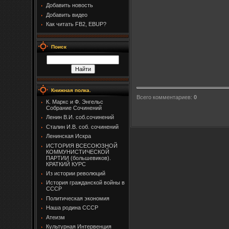
Добавить новость
Добавить видео
Как читать FB2, EBUP?
Поиск
Книжная полка.
Всего комментариев
:
0
К. Маркс и Ф. Энгельс
Собрание Сочинений
Ленин В.И. соб.сочинений
Сталин И.В. соб. сочинений
Ленинская Искра
ИСТОРИЯ ВСЕСОЮЗНОЙ
КОММУНИСТИЧЕСКОЙ
ПАРТИИ (большевиков).
КРАТКИЙ КУРС
Из истории революций
История гражданской войны в
СССР
Политическая экономия
Наша родина СССР
Атеизм
Культурная Интервенция