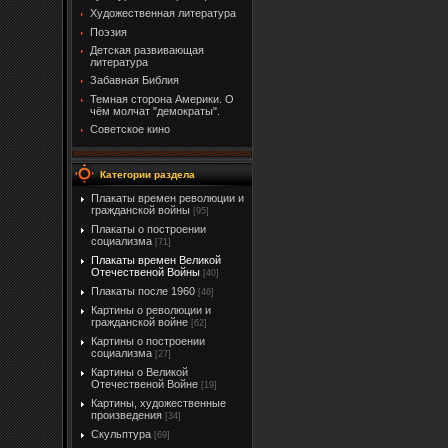
Художественная литература
Поэзия
Детская развивающая
литература
Забавная Библия
Темная сторона Америки. О
чём молчат "демократы".
Советское кино
Категории раздела
Плакаты времен революции и
гражданской войны
[95]
Плакаты о построении
социализма
[71]
Плакаты времен Великой
Отечественой Войны
[40]
Плакаты после 1960
[46]
Картины о революции и
гражданской войне
[62]
Картины о построении
социализма
[27]
Картины о Великой
Отечественой Войне
[19]
Картины, художественные
произведения
[34]
Скульптура
[69]