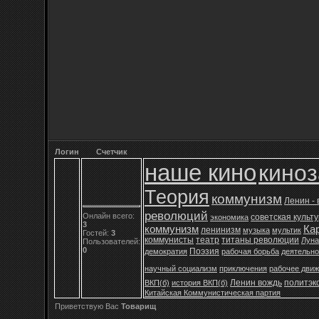
Логин
Счетчик
наше кино
кино
Теория
коммунизм
Ленин -
революций
Онлайн всего:
советская культ
экономика
3
коммунизм
Ка
ленинизм
музыка
мультик
Гостей:
3
коммунисты
театр
титаны революции
Луна
Пользователей:
0
Поэзия
демократия
рабочая борьба
деятельно
научный социализм
приключения
рабочее дви
Ленин вождь
политэк
ВКП(б)
история ВКП(б)
Китайская Коммунистическая партия
Приветствую Вас
Товарищ