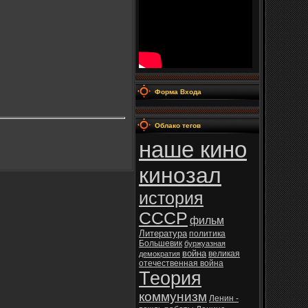
Форма Входа
Облако тегов
наше кино
кинозал
история
СССР
фильм
Литература
политика
Большевик
буржуазная
война
великая
демократия
отечественная война
Теория
коммунизм
Ленин -