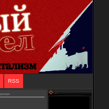
RSS
...
еренции