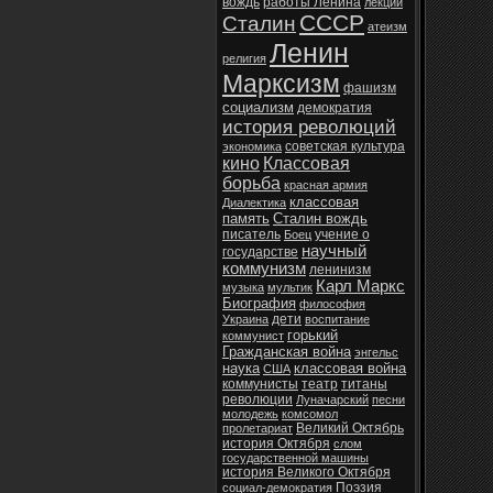
вождь
работы Ленина
лекции
СССР
Сталин
атеизм
Ленин
религия
Марксизм
фашизм
социализм
демократия
история революций
советская культура
экономика
кино
Классовая
борьба
красная армия
классовая
Диалектика
память
Сталин вождь
писатель
учение о
Боец
научный
государстве
коммунизм
ленинизм
Карл Маркс
музыка
мультик
Биография
философия
дети
Украина
воспитание
горький
коммунист
Гражданская война
энгельс
наука
классовая война
США
коммунисты
театр
титаны
революции
Луначарский
песни
молодежь
комсомол
Великий Октябрь
пролетариат
история Октября
слом
государственной машины
история Великого Октября
Поэзия
социал-демократия