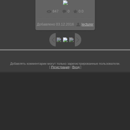
847
0
0.0
В реальном размере
Добавлено
03.12.2016
lecturer
600x379
/ 62.6Kb
Добавлять комментарии могут только зарегистрированные пользователи.
[
Регистрация
|
Вход
]