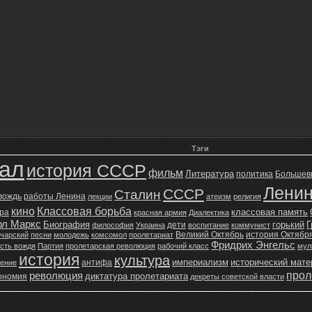
Тэги
зал
история СССР
фильм
Литература
политика
Большев
Лени
СССР
Сталин
 вождь
работы Ленина
лекции
атеизм
религия
кино
Классовая борьба
классовая память
ура
красная армия
Диалектика
рл Маркс
Биография
горький
Г
дети
философия
Украина
воспитание
коммунист
Великий Октябрь
история Октябр
чарский
песни
молодежь
комсомол
пролетариат
Фридрих Энгельс
сть вождя
Партия
пролетарская революция
рабочий класс
мул
история
культура
империализм
исторический мат
антифа
жение
прол
революция
диктатура пролетариата
ономия
декреты советской власти