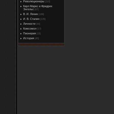
Революционеры
[110]
Карл Маркс и Фридрих
Энгельс
[67]
В. И. Ленин
[166]
И. В. Сталин
[135]
Личности
[44]
Комсомол
[17]
Пионерия
[15]
История
[45]