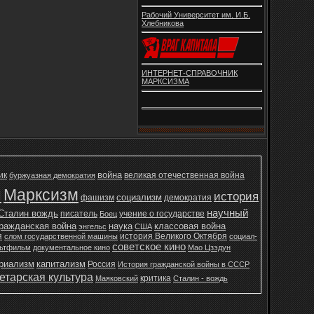
Рабочий Университет им. И.Б.
Хлебникова
ИНТЕРНЕТ-СПРАВОЧНИК
МАРКСИЗМА
война
ик
великая отечественная война
буржуазная демократия
н
Марксизм
история
социализм
фашизм
демократия
научный
Сталин вождь
писатель
учение о государстве
Боец
ражданская война
наука
классовая война
энгельс
США
я
история Великого Октября
слом государственной машины
социал-
советское кино
ьтфильм
документальное кино
Мао Цзэдун
ериализм
капитализм
Россия
История гражданской войны в СССР
етарская культура
критика
Маяковский
Сталин - вождь