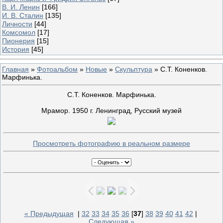
В. И. Ленин
[166]
И. В. Сталин
[135]
Личности
[44]
Комсомол
[17]
Пионерия
[15]
История
[45]
Главная
»
Фотоальбом
»
Новые
»
Скульптура
» С.Т. Коненков.
Марфинька.
С.Т. Коненков. Марфинька.
Мрамор. 1950 г. Ленинград, Русский музей
Просмотреть фотографию в реальном размере
« Предыдущая
|
32
33
34
35
36
[
37
]
38
39
40
41
42
|
Следующая »