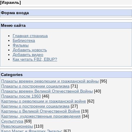
[
Израиль
]
Форма входа
Меню сайта
Главная страница
Библиотека
Фильмы
Добавить новость
Добавить видео
Как читать FB2, EBUP?
Categories
Плакаты времен революции и гражданской войны
[95]
Плакаты о построении социализма
[71]
Плакаты времен Великой Отечественой Войны
[40]
Плакаты после 1960
[46]
Картины о революции и гражданской войне
[62]
Картины о построении социализма
[27]
Картины о Великой Отечественой Войне
[19]
Картины, художественные произведения
[34]
Скульптура
[69]
Революционеры
[110]
Карл Маркс и Фридрих Энгельс
[67]