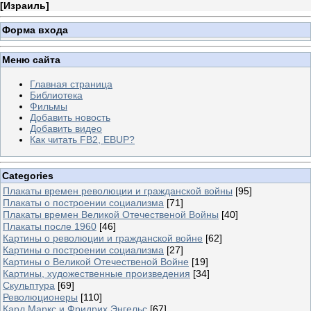
[
Израиль
]
Форма входа
Меню сайта
Главная страница
Библиотека
Фильмы
Добавить новость
Добавить видео
Как читать FB2, EBUP?
Categories
Плакаты времен революции и гражданской войны
[95]
Плакаты о построении социализма
[71]
Плакаты времен Великой Отечественой Войны
[40]
Плакаты после 1960
[46]
Картины о революции и гражданской войне
[62]
Картины о построении социализма
[27]
Картины о Великой Отечественой Войне
[19]
Картины, художественные произведения
[34]
Скульптура
[69]
Революционеры
[110]
Карл Маркс и Фридрих Энгельс
[67]