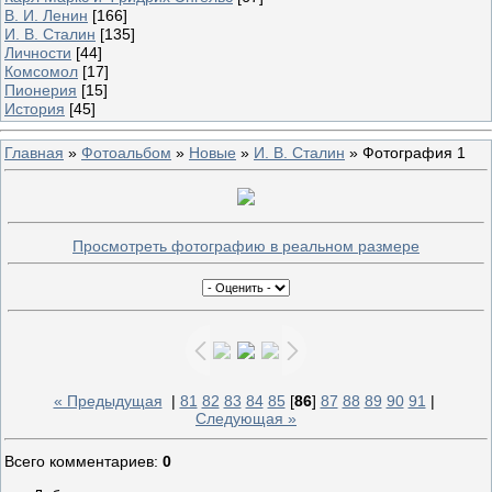
В. И. Ленин
[166]
И. В. Сталин
[135]
Личности
[44]
Комсомол
[17]
Пионерия
[15]
История
[45]
Главная
»
Фотоальбом
»
Новые
»
И. В. Сталин
» Фотография 1
Просмотреть фотографию в реальном размере
« Предыдущая
|
81
82
83
84
85
[
86
]
87
88
89
90
91
|
Следующая »
Всего комментариев
:
0