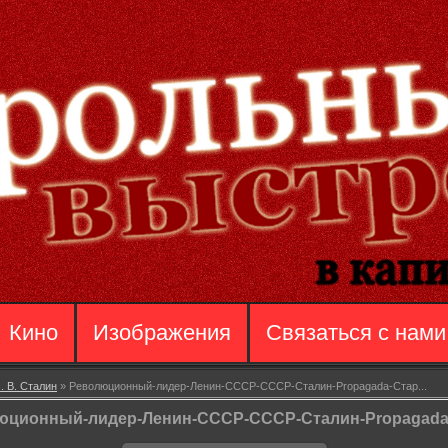
Кино
Изображения
Связаться с нами
. В. Сталин
» Революционный-лидер-Ленин-CCCP-СССР-Сталин-Propagada-Стар...
юционный-лидер-Ленин-CCCP-СССР-Сталин-Propagada-