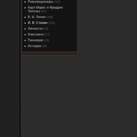
Революционеры
[110]
Карл Маркс и Фридрих
Энгельс
[67]
В. И. Ленин
[166]
И. В. Сталин
[135]
Личности
[44]
Комсомол
[17]
Пионерия
[15]
История
[45]