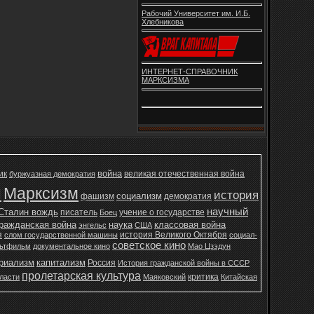
Рабочий Университет им. И.Б.
Хлебникова
ИНТЕРНЕТ-СПРАВОЧНИК
МАРКСИЗМА
война
ик
великая отечественная война
буржуазная демократия
н
Марксизм
история
социализм
фашизм
демократия
научный
Сталин вождь
писатель
учение о государстве
Боец
ражданская война
наука
классовая война
энгельс
США
я
история Великого Октября
слом государственной машины
социал-
советское кино
ьтфильм
документальное кино
Мао Цзэдун
ериализм
капитализм
Россия
История гражданской войны в СССР
пролетарская культура
критика
ласти
Маяковский
Китайская