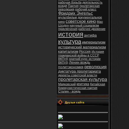
рабочая борьба
деятельность
вождя
Партия
пролетарская
революция
рабочий класс
Фридрих Энгельс
мультфильм
документальное
советское кино
кино
Мао
Цзэдун
научный социализм
приключения
рабочее движение
история
антифа
культура
империализм
исторический материализм
капитализм
Россия
История
гражданской войны в СССР
ВКП(б)
краткий курс истории
Ленин вождь
ВКП(б)
революция
политэкономия
диктатура пролетариата
декреты советской власти
пролетарская культура
критика
Маяковский
Китайская
Коммунистическая партия
Сталин - вождь
Друзья сайта