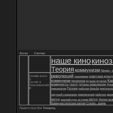
Логин
Счетчик
наше кино
кино
Теория
коммунизм
Ленин -
революций
Онлайн всего:
советская культ
экономика
1
коммунизм
Ка
ленинизм
музыка
мультик
Гостей:
1
коммунисты
театр
титаны революции
Луна
Пользователей:
0
Поэзия
демократия
рабочая борьба
деятельно
научный социализм
приключения
рабочее дви
Ленин во
ВКП(б)
краткий курс истории ВКП(б)
Коммунистическая партия
Сталин - вождь
Приветствую Вас
Товарищ