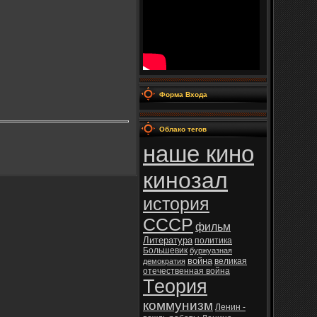
Форма Входа
Облако тегов
наше кино
кинозал
история
СССР
фильм
Литература
политика
Большевик
буржуазная
война
великая
демократия
отечественная война
Теория
коммунизм
Ленин -