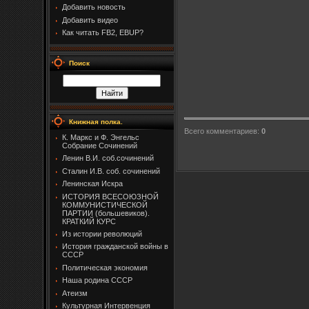
Добавить новость
Добавить видео
Как читать FB2, EBUP?
Поиск
Книжная полка.
Всего комментариев
:
0
К. Маркс и Ф. Энгельс
Собрание Сочинений
Ленин В.И. соб.сочинений
Сталин И.В. соб. сочинений
Ленинская Искра
ИСТОРИЯ ВСЕСОЮЗНОЙ
КОММУНИСТИЧЕСКОЙ
ПАРТИИ (большевиков).
КРАТКИЙ КУРС
Из истории революций
История гражданской войны в
СССР
Политическая экономия
Наша родина СССР
Атеизм
Культурная Интервенция