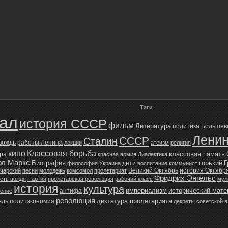
Тэги
зал
история СССР
фильм
Литература
политика
Большев
Лени
СССР
Сталин
 вождь
работы Ленина
лекции
атеизм
религия
кино
Классовая борьба
классовая память
ура
красная армия
Диалектика
рл Маркс
Биография
горький
Г
дети
философия
Украина
воспитание
коммунист
Великий Октябрь
история Октябр
чарский
песни
молодежь
комсомол
пролетариат
Фридрих Энгельс
сть вождя
Партия
пролетарская революция
рабочий класс
мул
история
культура
империализм
исторический мат
антифа
жение
революция
диктатура пролетариата
ждь
политэкономия
декреты советской в