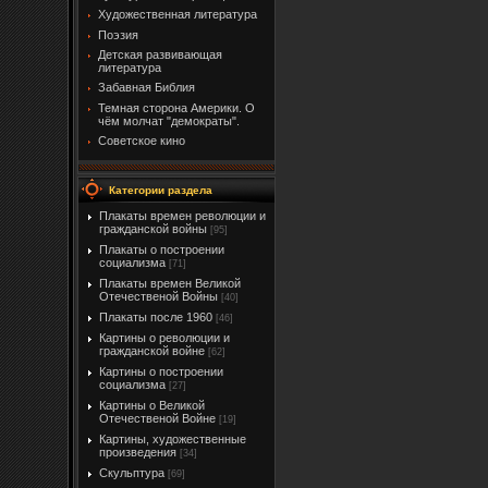
Художественная литература
Поэзия
Детская развивающая
литература
Забавная Библия
Темная сторона Америки. О
чём молчат "демократы".
Советское кино
Категории раздела
Плакаты времен революции и
гражданской войны
[95]
Плакаты о построении
социализма
[71]
Плакаты времен Великой
Отечественой Войны
[40]
Плакаты после 1960
[46]
Картины о революции и
гражданской войне
[62]
Картины о построении
социализма
[27]
Картины о Великой
Отечественой Войне
[19]
Картины, художественные
произведения
[34]
Скульптура
[69]