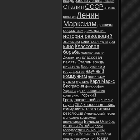
вождь
работы Ленина
лекции
СССР
Сталин
атеизм
Ленин
религия
Марксизм
фашизм
социализм
демократия
история революций
советская культура
экономика
кино
Классовая
борьба
красная армия
классовая
Диалектика
память
Сталин вождь
писатель
учение о
Боец
научный
государстве
коммунизм
ленинизм
Карл Маркс
музыка
мультик
Биография
философия
дети
Украина
воспитание
горький
коммунист
Гражданская война
энгельс
наука
классовая война
США
коммунисты
театр
титаны
революции
Луначарский
песни
молодежь
комсомол
Великий Октябрь
пролетариат
история Октября
слом
государственной машины
история Великого Октября
Поэзия
социал-демократия