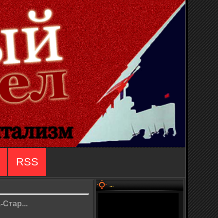
RSS
...
Стар...