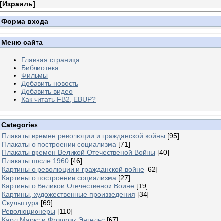
[
Израиль
]
Форма входа
Меню сайта
Главная страница
Библиотека
Фильмы
Добавить новость
Добавить видео
Как читать FB2, EBUP?
Categories
Плакаты времен революции и гражданской войны
[95]
Плакаты о построении социализма
[71]
Плакаты времен Великой Отечественой Войны
[40]
Плакаты после 1960
[46]
Картины о революции и гражданской войне
[62]
Картины о построении социализма
[27]
Картины о Великой Отечественой Войне
[19]
Картины, художественные произведения
[34]
Скульптура
[69]
Революционеры
[110]
Карл Маркс и Фридрих Энгельс
[67]