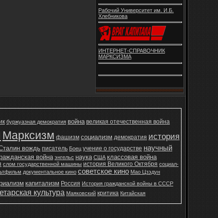
Рабочий Университет им. И.Б.
Хлебникова
ИНТЕРНЕТ-СПРАВОЧНИК
МАРКСИЗМА
война
ик
великая отечественная война
буржуазная демократия
н
Марксизм
история
социализм
фашизм
демократия
научный
Сталин вождь
писатель
учение о государстве
Боец
ражданская война
наука
классовая война
энгельс
США
я
история Великого Октября
слом государственной машины
социал-
советское кино
ьтфильм
документальное кино
Мао Цзэдун
ериализм
капитализм
Россия
История гражданской войны в СССР
етарская культура
критика
Маяковский
Китайская