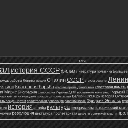
Тэги
зал
история СССР
фильм
Литература
политика
Большев
Лени
СССР
Сталин
 вождь
работы Ленина
лекции
атеизм
религия
кино
Классовая борьба
классовая память
ура
красная армия
Диалектика
рл Маркс
Биография
горький
Г
дети
философия
Украина
воспитание
коммунист
Великий Октябрь
история Октябр
чарский
песни
молодежь
комсомол
пролетариат
Фридрих Энгельс
сть вождя
Партия
пролетарская революция
рабочий класс
мул
история
культура
империализм
исторический мат
антифа
жение
прол
революция
диктатура пролетариата
ономия
декреты советской власти