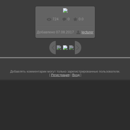
724
0
0.0
В реальном размере
Добавлено
07.08.2017
lecturer
590x390
/ 75.3Kb
Добавлять комментарии могут только зарегистрированные пользователи.
[
Регистрация
|
Вход
]