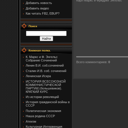
Карл Маркс и Фридрих Энгельс
Добавить новость
Добавить видео
Как читать FB2, EBUP?
Поиск
Книжная полка.
К. Маркс и Ф. Энгельс
Собрание Сочинений
Всего комментариев
:
0
Ленин В.И. соб.сочинений
Сталин И.В. соб. сочинений
Ленинская Искра
ИСТОРИЯ ВСЕСОЮЗНОЙ
КОММУНИСТИЧЕСКОЙ
ПАРТИИ (большевиков).
КРАТКИЙ КУРС
Из истории революций
История гражданской войны в
СССР
Политическая экономия
Наша родина СССР
Атеизм
Культурная Интервенция