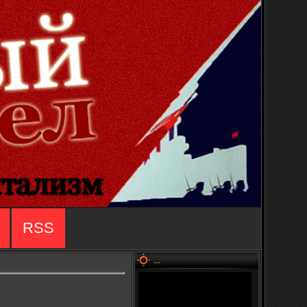
RSS
...