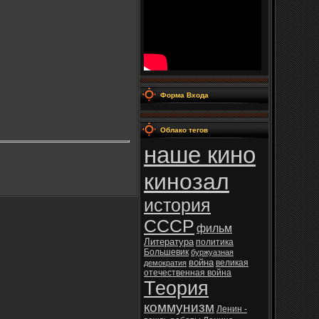
Форма Входа
Облако тегов
наше кино
кинозал
история
СССР
фильм
Литература
политика
Большевик
буржуазная
война
великая
демократия
отечественная война
Теория
коммунизм
Ленин -