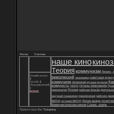
Логин
Счетчик
наше кино
кино
Теория
коммунизм
Ленин -
Онлайн всего:
революций
советская культ
экономика
3
коммунизм
Ка
Гостей:
2
ленинизм
музыка
мультик
Пользователей:
коммунисты
театр
титаны революции
Луна
1
Поэзия
демократия
рабочая борьба
деятельно
lecturer
научный социализм
приключения
рабочее дви
Ленин вождь
политэк
ВКП(б)
история ВКП(б)
Коммунистическая партия
Сталин - вождь
Приветствую Вас
Товарищ