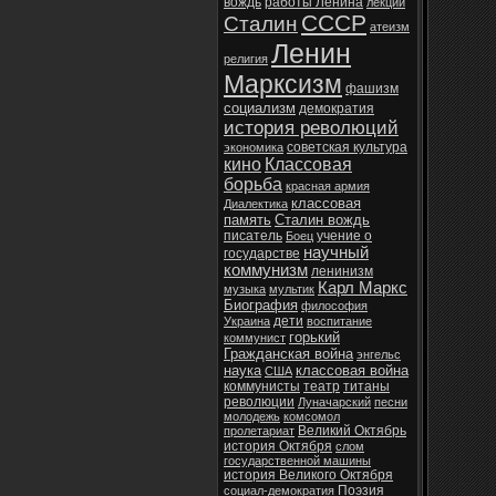
вождь
работы Ленина
лекции
СССР
Сталин
атеизм
Ленин
религия
Марксизм
фашизм
социализм
демократия
история революций
советская культура
экономика
кино
Классовая
борьба
красная армия
классовая
Диалектика
память
Сталин вождь
писатель
учение о
Боец
научный
государстве
коммунизм
ленинизм
Карл Маркс
музыка
мультик
Биография
философия
дети
Украина
воспитание
горький
коммунист
Гражданская война
энгельс
наука
классовая война
США
коммунисты
театр
титаны
революции
Луначарский
песни
молодежь
комсомол
Великий Октябрь
пролетариат
история Октября
слом
государственной машины
история Великого Октября
Поэзия
социал-демократия