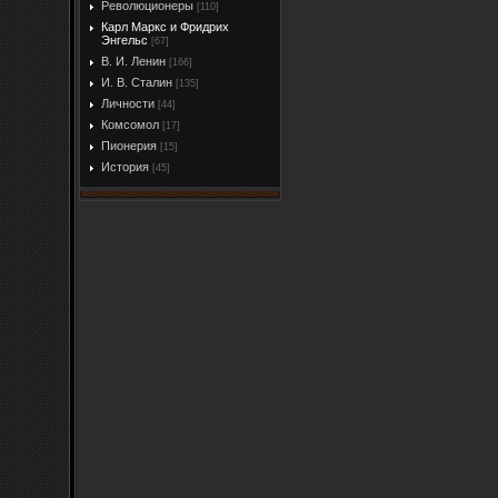
Революционеры
[110]
Карл Маркс и Фридрих
Энгельс
[67]
В. И. Ленин
[166]
И. В. Сталин
[135]
Личности
[44]
Комсомол
[17]
Пионерия
[15]
История
[45]