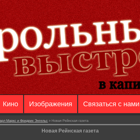
Кино
Изображения
Связаться с нами
арл Маркс и Фридрих Энгельс
» Новая Рейнская газета
Новая Рейнская газета