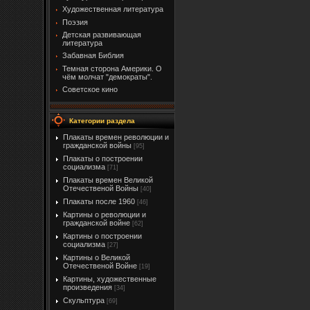
Художественная литература
Поэзия
Детская развивающая
литература
Забавная Библия
Темная сторона Америки. О
чём молчат "демократы".
Советское кино
Категории раздела
Плакаты времен революции и
гражданской войны
[95]
Плакаты о построении
социализма
[71]
Плакаты времен Великой
Отечественой Войны
[40]
Плакаты после 1960
[46]
Картины о революции и
гражданской войне
[62]
Картины о построении
социализма
[27]
Картины о Великой
Отечественой Войне
[19]
Картины, художественные
произведения
[34]
Скульптура
[69]