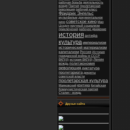
рабочая борьба
деятельность
вождя
Партия
пролетарская
революция
рабочий класс
Фридрих Энгельс
мультфильм
документальное
советское кино
кино
Мао
Цзэдун
научный социализм
приключения
рабочее движение
история
антифа
культура
империализм
исторический материализм
капитализм
Россия
История
гражданской войны в СССР
Ленин
ВКП(б)
история ВКП(б)
вождь
политэкономия
революция
диктатура
пролетариата
декреты
советской власти
пролетарская культура
критика
Маяковский
Китайская
Коммунистическая партия
Сталин - вождь
Друзья сайта