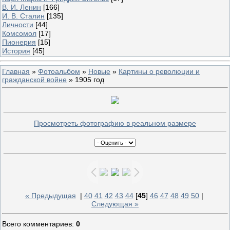
В. И. Ленин
[166]
И. В. Сталин
[135]
Личности
[44]
Комсомол
[17]
Пионерия
[15]
История
[45]
Главная
»
Фотоальбом
»
Новые
»
Картины о революции и
гражданской войне
» 1905 год
Просмотреть фотографию в реальном размере
« Предыдущая
|
40
41
42
43
44
[
45
]
46
47
48
49
50
|
Следующая »
Всего комментариев
:
0