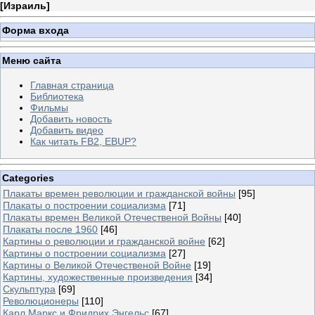
[
Израиль
]
Форма входа
Меню сайта
Главная страница
Библиотека
Фильмы
Добавить новость
Добавить видео
Как читать FB2, EBUP?
Categories
Плакаты времен революции и гражданской войны
[95]
Плакаты о построении социализма
[71]
Плакаты времен Великой Отечественой Войны
[40]
Плакаты после 1960
[46]
Картины о революции и гражданской войне
[62]
Картины о построении социализма
[27]
Картины о Великой Отечественой Войне
[19]
Картины, художественные произведения
[34]
Скульптура
[69]
Революционеры
[110]
Карл Маркс и Фридрих Энгельс
[67]