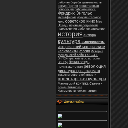
рабочая борьба
деятельность
вождя
Партия
пролетарская
революция
рабочий класс
Фридрих Энгельс
мультфильм
документальное
советское кино
кино
Мао
Цзэдун
научный социализм
приключения
рабочее движение
история
антифа
культура
империализм
исторический материализм
капитализм
Россия
История
гражданской войны в СССР
ВКП(б)
краткий курс истории
Ленин вождь
ВКП(б)
революция
политэкономия
диктатура пролетариата
декреты советской власти
пролетарская культура
критика
Маяковский
Сталин -
вождь
Китайская
Коммунистическая партия
Друзья сайта