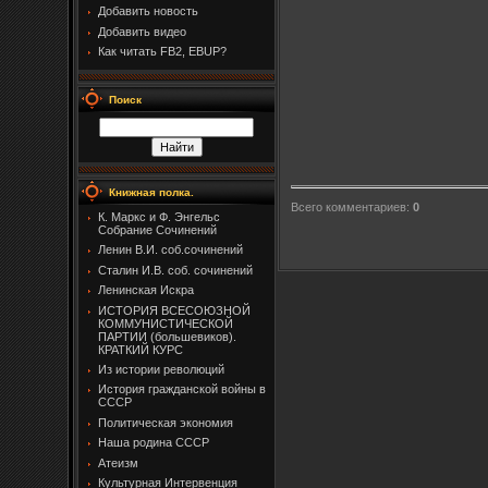
Добавить новость
Добавить видео
Как читать FB2, EBUP?
Поиск
Книжная полка.
Всего комментариев
:
0
К. Маркс и Ф. Энгельс
Собрание Сочинений
Ленин В.И. соб.сочинений
Сталин И.В. соб. сочинений
Ленинская Искра
ИСТОРИЯ ВСЕСОЮЗНОЙ
КОММУНИСТИЧЕСКОЙ
ПАРТИИ (большевиков).
КРАТКИЙ КУРС
Из истории революций
История гражданской войны в
СССР
Политическая экономия
Наша родина СССР
Атеизм
Культурная Интервенция