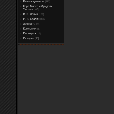
Революционеры
[110]
Карл Маркс и Фридрих
Энгельс
[67]
В. И. Ленин
[166]
И. В. Сталин
[135]
Личности
[44]
Комсомол
[17]
Пионерия
[15]
История
[45]