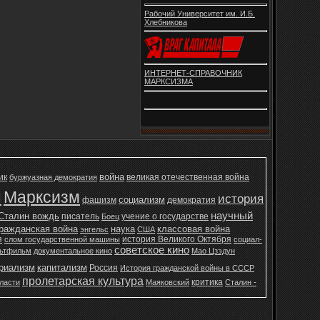
Рабочий Университет им. И.Б.
Хлебникова
ИНТЕРНЕТ-СПРАВОЧНИК
МАРКСИЗМА
война
ик
великая отечественная война
буржуазная демократия
н
Марксизм
история
социализм
фашизм
демократия
научный
Сталин вождь
писатель
учение о государстве
Боец
ражданская война
наука
классовая война
энгельс
США
я
история Великого Октября
слом государственной машины
социал-
советское кино
ьтфильм
документальное кино
Мао Цзэдун
ериализм
капитализм
Россия
История гражданской войны в СССР
пролетарская культура
критика
ласти
Маяковский
Сталин -