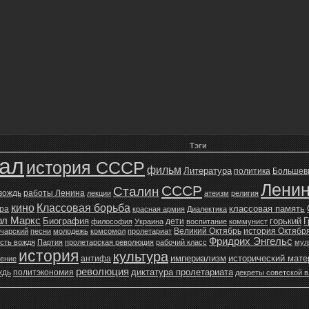
Тэги
зал
история СССР
фильм
Литература
политика
Большев
Лени
СССР
Сталин
 вождь
работы Ленина
лекции
атеизм
религия
кино
Классовая борьба
классовая память
ура
красная армия
Диалектика
рл Маркс
Биография
горький
Г
дети
философия
Украина
воспитание
коммунист
Великий Октябрь
история Октябр
чарский
песни
молодежь
комсомол
пролетариат
Фридрих Энгельс
сть вождя
Партия
пролетарская революция
рабочий класс
мул
история
культура
империализм
исторический мат
антифа
жение
революция
диктатура пролетариата
ждь
политэкономия
декреты советской в