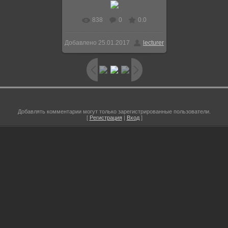
838
0
0.0
В реальном размере
Добавлено
25.01.2017
lecturer
701x297
/ 65.5Kb
Добавлять комментарии могут только зарегистрированные пользователи.
[
Регистрация
|
Вход
]