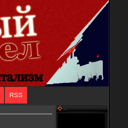
RSS
...