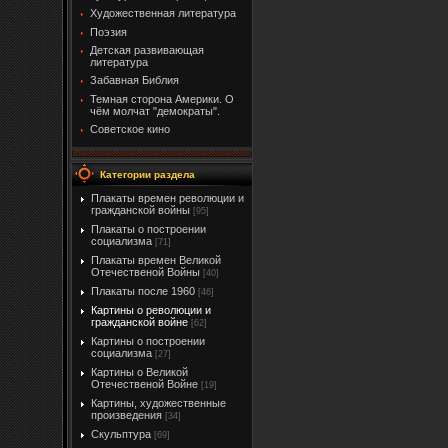
Художественная литература
Поэзия
Детская развивающая
литература
Забавная Библия
Темная сторона Америки. О
чём молчат "демократы".
Советское кино
Категории раздела
Плакаты времен революции и
гражданской войны
[95]
Плакаты о построении
социализма
[71]
Плакаты времен Великой
Отечественой Войны
[40]
Плакаты после 1960
[46]
Картины о революции и
гражданской войне
[62]
Картины о построении
социализма
[27]
Картины о Великой
Отечественой Войне
[19]
Картины, художественные
произведения
[34]
Скульптура
[69]