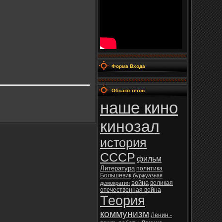
Форма Входа
Облако тегов
наше кино
кинозал
история
СССР
фильм
Литература
политика
Большевик
буржуазная
война
великая
демократия
отечественная война
Теория
коммунизм
Ленин -