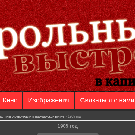
Кино
Изображения
Связаться с нами
артины о революции и гражданской войне
» 1905 год
1905 год