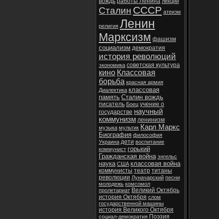
вождь
работы Ленина
лекции
СССР
Сталин
атеизм
Ленин
религия
Марксизм
фашизм
социализм
демократия
история революций
советская культура
экономика
кино
Классовая
борьба
красная армия
классовая
Диалектика
память
Сталин вождь
писатель
учение о
Боец
научный
государстве
коммунизм
ленинизм
Карл Маркс
музыка
мультик
Биография
философия
дети
Украина
воспитание
горький
коммунист
Гражданская война
энгельс
наука
классовая война
США
коммунисты
театр
титаны
революции
Луначарский
песни
молодежь
комсомол
Великий Октябрь
пролетариат
история Октября
слом
государственной машины
история Великого Октября
Поэзия
социал-демократия