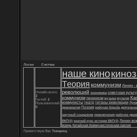
Логин
Счетчик
наше кино
кино
Теория
коммунизм
Ленин -
революций
Онлайн всего:
советская культ
экономика
2
коммунизм
Ка
ленинизм
музыка
мультик
Гостей:
2
коммунисты
театр
титаны революции
Луна
Пользователей:
0
Поэзия
демократия
рабочая борьба
деятельно
научный социализм
приключения
рабочее дви
Ленин во
ВКП(б)
краткий курс истории ВКП(б)
вождь
Китайская Коммунистическая партия
Приветствую Вас
Товарищ