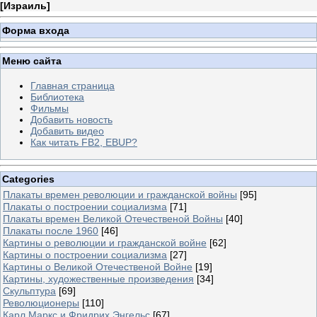
[
Израиль
]
Форма входа
Меню сайта
Главная страница
Библиотека
Фильмы
Добавить новость
Добавить видео
Как читать FB2, EBUP?
Categories
Плакаты времен революции и гражданской войны
[95]
Плакаты о построении социализма
[71]
Плакаты времен Великой Отечественой Войны
[40]
Плакаты после 1960
[46]
Картины о революции и гражданской войне
[62]
Картины о построении социализма
[27]
Картины о Великой Отечественой Войне
[19]
Картины, художественные произведения
[34]
Скульптура
[69]
Революционеры
[110]
Карл Маркс и Фридрих Энгельс
[67]