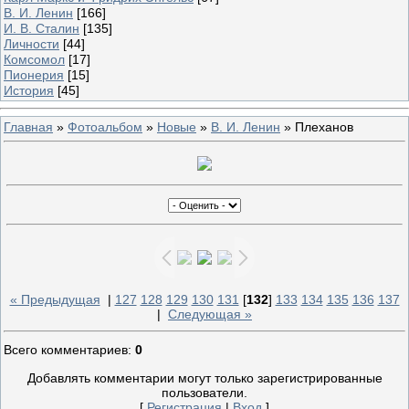
В. И. Ленин
[166]
И. В. Сталин
[135]
Личности
[44]
Комсомол
[17]
Пионерия
[15]
История
[45]
Главная
»
Фотоальбом
»
Новые
»
В. И. Ленин
» Плеханов
« Предыдущая
|
127
128
129
130
131
[
132
]
133
134
135
136
137
|
Следующая »
Всего комментариев
:
0
Добавлять комментарии могут только зарегистрированные
пользователи.
[
Регистрация
|
Вход
]