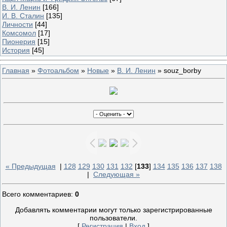
В. И. Ленин
[166]
И. В. Сталин
[135]
Личности
[44]
Комсомол
[17]
Пионерия
[15]
История
[45]
Главная
»
Фотоальбом
»
Новые
»
В. И. Ленин
» souz_borby
« Предыдущая
|
128
129
130
131
132
[
133
]
134
135
136
137
138
|
Следующая »
Всего комментариев
:
0
Добавлять комментарии могут только зарегистрированные
пользователи.
[
Регистрация
|
Вход
]