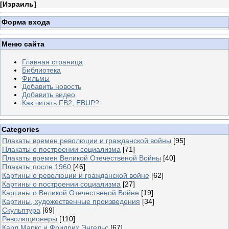
[
Израиль
]
Форма входа
Меню сайта
Главная страница
Библиотека
Фильмы
Добавить новость
Добавить видео
Как читать FB2, EBUP?
Categories
Плакаты времен революции и гражданской войны
[95]
Плакаты о построении социализма
[71]
Плакаты времен Великой Отечественой Войны
[40]
Плакаты после 1960
[46]
Картины о революции и гражданской войне
[62]
Картины о построении социализма
[27]
Картины о Великой Отечественой Войне
[19]
Картины, художественные произведения
[34]
Скульптура
[69]
Революционеры
[110]
Карл Маркс и Фридрих Энгельс
[67]