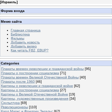
[
Израиль
]
Форма входа
Меню сайта
Главная страница
Библиотека
Фильмы
Добавить новость
Добавить видео
Как читать FB2, EBUP?
Categories
Плакаты времен революции и гражданской войны
[95]
Плакаты о построении социализма
[71]
Плакаты времен Великой Отечественой Войны
[40]
Плакаты после 1960
[46]
Картины о революции и гражданской войне
[62]
Картины о построении социализма
[27]
Картины о Великой Отечественой Войне
[19]
Картины, художественные произведения
[34]
Скульптура
[69]
Революционеры
[110]
Карл Маркс и Фридрих Энгельс
[67]