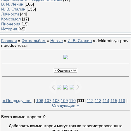
В. И. Ленин
[166]
И. В. Сталин
[135]
Личности
[44]
Комсомол
[17]
Пионерия
[15]
История
[45]
Главная
»
Фотоальбом
»
Новые
»
И. В. Сталин
» deklaratsiya-prav-
narodov-rossii
« Предыдущая
|
106
107
108
109
110
[
111
]
112
113
114
115
116
|
Следующая »
Всего комментариев
:
0
Добавлять комментарии могут только зарегистрированные
пользователи.