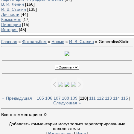
В. И. Ленин
[166]
И. В. Сталин
[135]
Личности
[44]
Комсомол
[17]
Пионерия
[15]
История
[45]
Главная
»
Фотоальбом
»
Новые
»
И. В. Сталин
» GeneralissStalin
« Предыдущая
|
105
106
107
108
109
[
110
]
111
112
113
114
115
|
Следующая »
Всего комментариев
:
0
Добавлять комментарии могут только зарегистрированные
пользователи.
[
Регистрация
|
Вход
]