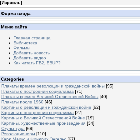
[
Израиль
]
Форма входа
Меню сайта
Главная страница
Библиотека
Фильмы
Добавить новость
Добавить видео
Как читать FB2, EBUP?
Categories
Плакаты времен революции и гражданской войны
[95]
Плакаты о построении социализма
[71]
Плакаты времен Великой Отечественой Войны
[40]
Плакаты после 1960
[46]
Картины о революции и гражданской войне
[62]
Картины о построении социализма
[27]
Картины о Великой Отечественой Войне
[19]
Картины, художественные произведения
[34]
Скульптура
[69]
Революционеры
[110]
Карл Маркс и Фридрих Энгельс
[67]