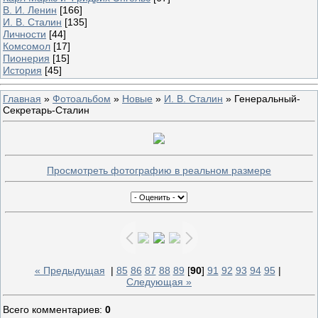
В. И. Ленин
[166]
И. В. Сталин
[135]
Личности
[44]
Комсомол
[17]
Пионерия
[15]
История
[45]
Главная
»
Фотоальбом
»
Новые
»
И. В. Сталин
» Генеральный-
Секретарь-Сталин
Просмотреть фотографию в реальном размере
« Предыдущая
|
85
86
87
88
89
[
90
]
91
92
93
94
95
|
Следующая »
Всего комментариев
:
0