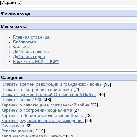
[
Израиль
]
Форма входа
Меню сайта
Главная страница
Библиотека
Фильмы
Добавить новость
Добавить видео
Как читать FB2, EBUP?
Categories
Плакаты времен революции и гражданской войны
[95]
Плакаты о построении социализма
[71]
Плакаты времен Великой Отечественой Войны
[40]
Плакаты после 1960
[46]
Картины о революции и гражданской войне
[62]
Картины о построении социализма
[27]
Картины о Великой Отечественой Войне
[19]
Картины, художественные произведения
[34]
Скульптура
[69]
Революционеры
[110]
Карл Маркс и Фридрих Энгельс
[67]