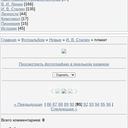
В. И. Ленин
[166]
И. В. Сталин
[135]
Личности
[44]
Комсомол
[17]
Пионерия
[15]
История
[45]
Главная
»
Фотоальбом
»
Новые
»
И. В. Сталин
» плакат
Просмотреть фотографию в реальном размере
« Предыдущая
|
86
87
88
89
90
[
91
]
92
93
94
95
96
|
Следующая »
Всего комментариев
:
0