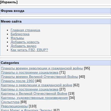
[
Израиль
]
Форма входа
Меню сайта
Главная страница
Библиотека
Фильмы
Добавить новость
Добавить видео
Как читать FB2, EBUP?
Categories
Плакаты времен революции и гражданской войны
[95]
Плакаты о построении социализма
[71]
Плакаты времен Великой Отечественой Войны
[40]
Плакаты после 1960
[46]
Картины о революции и гражданской войне
[62]
Картины о построении социализма
[27]
Картины о Великой Отечественой Войне
[19]
Картины, художественные произведения
[34]
Скульптура
[69]
Революционеры
[110]
Карл Маркс и Фридрих Энгельс
[67]