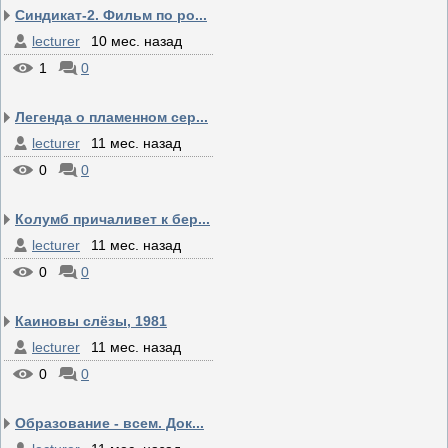
Синдикат-2. Фильм по ро...
lecturer
10 мес. назад
1
0
Легенда о пламенном сер...
lecturer
11 мес. назад
0
0
Колумб причаливет к бер...
lecturer
11 мес. назад
0
0
Каиновы слёзы, 1981
lecturer
11 мес. назад
0
0
Образование - всем. Док...