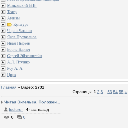
Маяковский В.В.
Театр
Атеизм
Культура
Чарли Чаплин
Яков Протазанов
Иван Пырьев
Борис Барнет
Сергей Эйзенштейн
А.Л. Птушко
Роу А. А.
Цирк
Главная
»
Видео
:
2731
Страницы
:
1
2
3
..
53
54
55
»
Читая Энгельса. Положен...
lecturer
4 час. назад
0
0