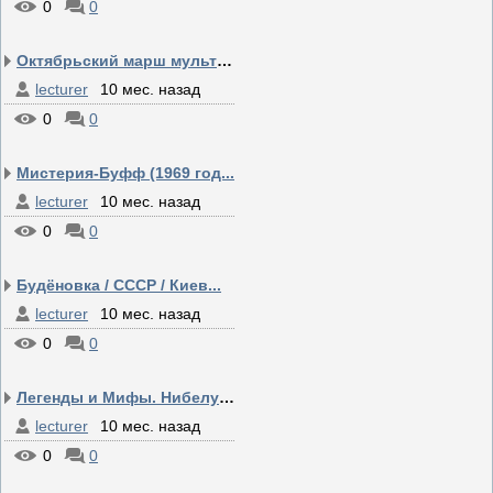
0
0
Октябрьский марш мультф...
lecturer
10 мес. назад
0
0
Мистерия-Буфф (1969 год...
lecturer
10 мес. назад
0
0
Будёновка / CCCР / Киев...
lecturer
10 мес. назад
0
0
Легенды и Мифы. Нибелун...
lecturer
10 мес. назад
0
0